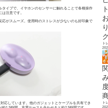
ト
ルタイプで、イヤホンのセンサーに触れることで各種操作
には注意です。
反応がスムーズ。使用時のストレスが少ないのも好印象で
ト
202
ト
-Cに対応しています。他のガジェットとケーブルを共有でき
202
約1.5時間、充電ケースも合わせると約2.5時間です。