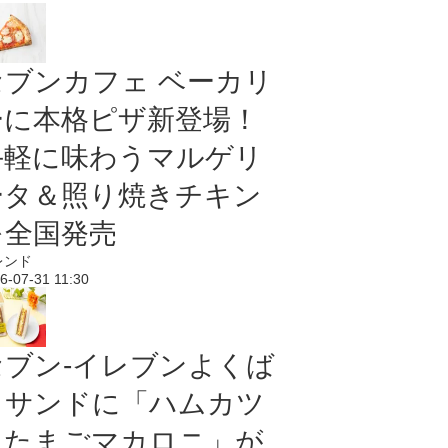
セブンカフェ ベーカリ
ーに本格ピザ新登場！
手軽に味わうマルゲリ
ータ＆照り焼きチキン
を全国発売
レンド
6-07-31 11:30
セブン‐イレブンよくば
りサンドに「ハムカツ
＆たまごマカロニ」が