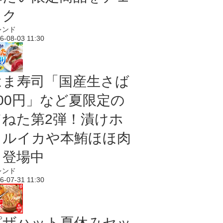
ック
レンド
6-08-03 11:30
はま寿司「国産生さば
100円」など夏限定の
旨ねた第2弾！漬けホ
タルイカや本鮪ほほ肉
も登場中
レンド
6-07-31 11:30
ピザハット夏休みセッ