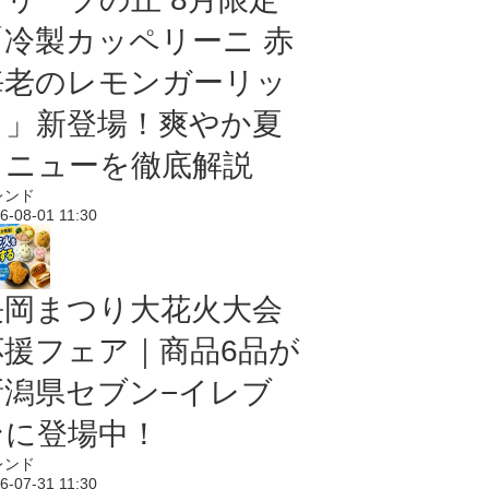
「冷製カッペリーニ 赤
海老のレモンガーリッ
ク」新登場！爽やか夏
メニューを徹底解説
レンド
6-08-01 11:30
長岡まつり大花火大会
応援フェア｜商品6品が
新潟県セブン−イレブ
ンに登場中！
レンド
6-07-31 11:30