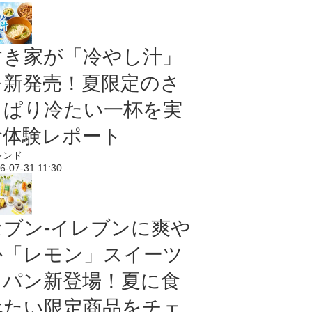
すき家が「冷やし汁」
を新発売！夏限定のさ
っぱり冷たい一杯を実
食体験レポート
レンド
6-07-31 11:30
セブン‐イレブンに爽や
か「レモン」スイーツ
＆パン新登場！夏に食
べたい限定商品をチェ