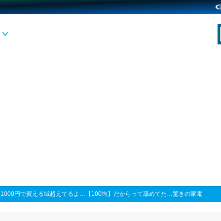
>
1000円で買える域超えてるよ…【100均】だからって舐めてた…驚きの家電