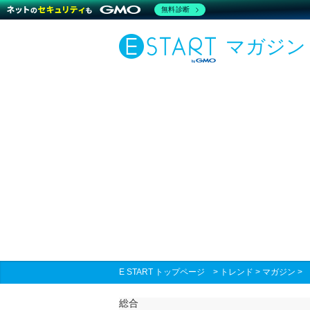
無料診断
マガジン
E START トップページ
>
トレンド
>
マガジン
総合