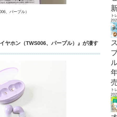
006、パープル）
ト
202
イヤホン（TWS006、パープル）』が凄す
ル
ト
202