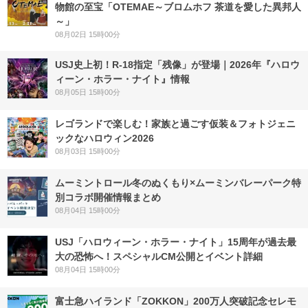
物館の至宝「OTEMAE～ブロムホフ 茶道を愛した異邦人
～」
08月02日 15時00分
USJ史上初！R-18指定「残像」が登場｜2026年『ハロウ
ィーン・ホラー・ナイト』情報
08月05日 15時00分
レゴランドで楽しむ！家族と過ごす仮装＆フォトジェニ
ックなハロウィン2026
08月03日 15時00分
ムーミントロール冬のぬくもり×ムーミンバレーパーク特
別コラボ開催情報まとめ
08月04日 15時00分
USJ「ハロウィーン・ホラー・ナイト」15周年が過去最
大の恐怖へ！スペシャルCM公開とイベント詳細
08月04日 15時00分
富士急ハイランド「ZOKKON」200万人突破記念セレモ