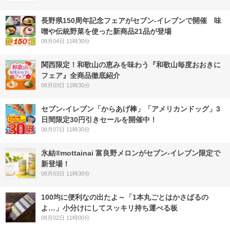
長野県150周年記念フェアがセブン-イレブンで開催 味
噌や伝統野菜を使った新商品21品が登場
08月04日 11時30分
関西限定！和歌山の恵みを味わう『和歌山毎度おおきに
フェア』全商品徹底紹介
08月03日 11時30分
セブン‐イレブン「からあげ棒」「アメリカンドッグ」3
日間限定30円引きセールを開催中！
08月07日 11時30分
氷結®mottainai 富良野メロンがセブン‐イレブン限定で
新登場！
08月03日 11時30分
100均に便利なの出たよ～「1本丸ごとはかさばるの
よ…」小分けにしてスッキリ持ち運べる板
08月02日 11時00分