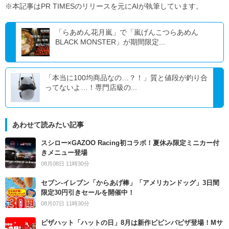
※本記事はPR TIMESのリリースを元にAIが執筆しています。
「らあめん花月嵐」で「嵐げんこつらあめん
BLACK MONSTER」が期間限定...
「本当に100均商品なの…？！」質と値段が釣り合
ってないよ…！専門店級の...
あわせて読みたい記事
スシロー×GAZOO Racing初コラボ！夏休み限定ミニカー付
きメニュー登場
08月08日 11時30分
セブン‐イレブン「からあげ棒」「アメリカンドッグ」3日間
限定30円引きセールを開催中！
08月07日 11時30分
ピザハット「ハットの日」8月は新作ビビンバピザ登場！Mサ