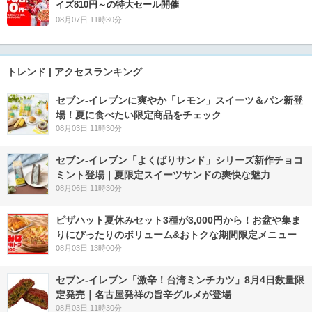
イズ810円～の特大セール開催
08月07日 11時30分
トレンド | アクセスランキング
セブン‐イレブンに爽やか「レモン」スイーツ＆パン新登
場！夏に食べたい限定商品をチェック
08月03日 11時30分
セブン‐イレブン「よくばりサンド」シリーズ新作チョコ
ミント登場｜夏限定スイーツサンドの爽快な魅力
08月06日 11時30分
ピザハット夏休みセット3種が3,000円から！お盆や集ま
りにぴったりのボリューム&おトクな期間限定メニュー
08月03日 13時00分
セブン-イレブン「激辛！台湾ミンチカツ」8月4日数量限
定発売｜名古屋発祥の旨辛グルメが登場
08月03日 11時30分