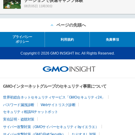
テーションで快適キャンプ体験
08月05日 11時30分
ページの先頭へ
プライバシー
利用規約
免責事項
ポリシー
Copyright © 2026 GMO INSIGHT Inc. All Rights Reserved.
GMOインターネットグループのセキュリティ事業について
世界初総合ネットセキュリティサービス「GMOセキュリティ24」
パスワード漏洩診断
Webサイトリスク診断
セキュリティ相談AIチャットボット
実在証明・盗聴対策
サイバー攻撃対策（GMOサイバーセキュリティ byイエラエ）
サイバー攻撃対策（GMO Flatt Security）
なりすまし対策