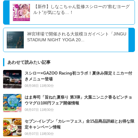
【新作】しなこちゃん監修スシローの“飲むヨーグ
ルト”が気になる…！
神宮球場で開催される大規模ヨガイベント「JINGU
STADIUM NIGHT YOGA 20...
あわせて読みたい記事
スシロー×GAZOO Racing初コラボ！夏休み限定ミニカー付
きメニュー登場
08月08日 11時30分
はま寿司「旨ねた夏祭り 第3弾」大葉ニンニク香るビンチョ
ウマグロ100円フェア開催情報
08月07日 11時30分
セブン‐イレブン「カレーフェス」全15品商品詳細とお得な限
定キャンペーン情報
08月07日 11時30分