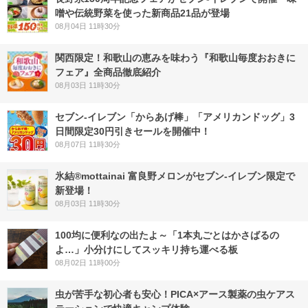
噌や伝統野菜を使った新商品21品が登場
08月04日 11時30分
関西限定！和歌山の恵みを味わう『和歌山毎度おおきに
フェア』全商品徹底紹介
08月03日 11時30分
セブン‐イレブン「からあげ棒」「アメリカンドッグ」3
日間限定30円引きセールを開催中！
08月07日 11時30分
氷結®mottainai 富良野メロンがセブン‐イレブン限定で
新登場！
08月03日 11時30分
100均に便利なの出たよ～「1本丸ごとはかさばるの
よ…」小分けにしてスッキリ持ち運べる板
08月02日 11時00分
虫が苦手な初心者も安心！PICA×アース製薬の虫ケアス