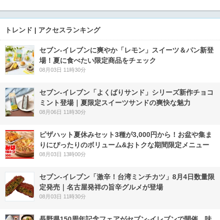
トレンド | アクセスランキング
セブン‐イレブンに爽やか「レモン」スイーツ＆パン新登
場！夏に食べたい限定商品をチェック
08月03日 11時30分
セブン‐イレブン「よくばりサンド」シリーズ新作チョコ
ミント登場｜夏限定スイーツサンドの爽快な魅力
08月06日 11時30分
ピザハット夏休みセット3種が3,000円から！お盆や集ま
りにぴったりのボリューム&おトクな期間限定メニュー
08月03日 13時00分
セブン-イレブン「激辛！台湾ミンチカツ」8月4日数量限
定発売｜名古屋発祥の旨辛グルメが登場
08月03日 11時30分
長野県150周年記念フェアがセブン-イレブンで開催 味