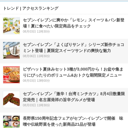
トレンド | アクセスランキング
セブン‐イレブンに爽やか「レモン」スイーツ＆パン新登
場！夏に食べたい限定商品をチェック
08月03日 11時30分
セブン‐イレブン「よくばりサンド」シリーズ新作チョコ
ミント登場｜夏限定スイーツサンドの爽快な魅力
08月06日 11時30分
ピザハット夏休みセット3種が3,000円から！お盆や集ま
りにぴったりのボリューム&おトクな期間限定メニュー
08月03日 13時00分
セブン-イレブン「激辛！台湾ミンチカツ」8月4日数量限
定発売｜名古屋発祥の旨辛グルメが登場
08月03日 11時30分
長野県150周年記念フェアがセブン-イレブンで開催 味
噌や伝統野菜を使った新商品21品が登場