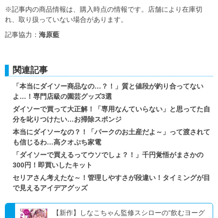
※記事内の商品情報は、購入時点の情報です。店舗により在庫切
れ、取り扱っていない場合があります。
記事協力：
海原藍
関連記事
「本当にダイソー商品なの…？！」質と値段が釣り合ってない
よ…！専門店級の園芸グッズ3選
ダイソーで買って大正解！「専用なんていらない」と思ってた自
分を叱りつけたい…お掃除スポンジ
本当にダイソーなの？！「パークのお土産だよ～」って渡されて
も信じるわ…高クオぷち家電
「ダイソーで買えるってウソでしょ？！」千円覚悟がまさかの
300円！即買いしたキット
セリアさん考えたな～！管理しやすさが段違い！タイミングが目
で見えるアイデアグッズ
【新作】しなこちゃん監修スシローの“飲むヨーグ