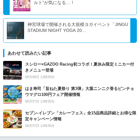
ルト”が気になる…！
神宮球場で開催される大規模ヨガイベント「JINGU
STADIUM NIGHT YOGA 20...
あわせて読みたい記事
スシロー×GAZOO Racing初コラボ！夏休み限定ミニカー付
きメニュー登場
08月08日 11時30分
はま寿司「旨ねた夏祭り 第3弾」大葉ニンニク香るビンチョ
ウマグロ100円フェア開催情報
08月07日 11時30分
セブン‐イレブン「カレーフェス」全15品商品詳細とお得な限
定キャンペーン情報
08月07日 11時30分