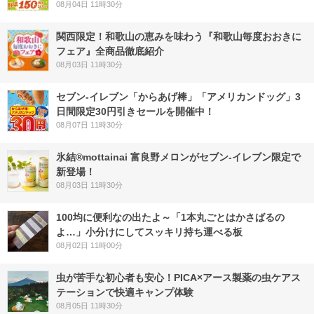
08月04日 11時30分
関西限定！和歌山の恵みを味わう『和歌山毎度おおきに
フェア』全商品徹底紹介
08月03日 11時30分
セブン‐イレブン「からあげ棒」「アメリカンドッグ」3
日間限定30円引きセールを開催中！
08月07日 11時30分
氷結®mottainai 富良野メロンがセブン‐イレブン限定で
新登場！
08月03日 11時30分
100均に便利なの出たよ～「1本丸ごとはかさばるの
よ…」小分けにしてスッキリ持ち運べる板
08月02日 11時00分
虫が苦手な初心者も安心！PICA×アース製薬の虫ケアス
テーションで快適キャンプ体験
08月05日 11時30分