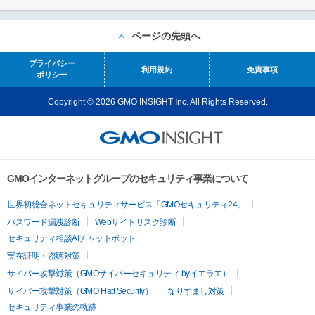
ページの先頭へ
プライバシー
利用規約
免責事項
ポリシー
Copyright © 2026 GMO INSIGHT Inc. All Rights Reserved.
GMOインターネットグループのセキュリティ事業について
世界初総合ネットセキュリティサービス「GMOセキュリティ24」
パスワード漏洩診断
Webサイトリスク診断
セキュリティ相談AIチャットボット
実在証明・盗聴対策
サイバー攻撃対策（GMOサイバーセキュリティ byイエラエ）
サイバー攻撃対策（GMO Flatt Security）
なりすまし対策
セキュリティ事業の軌跡