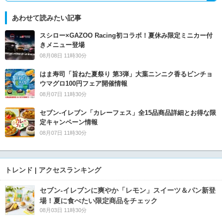
あわせて読みたい記事
スシロー×GAZOO Racing初コラボ！夏休み限定ミニカー付
きメニュー登場
08月08日 11時30分
はま寿司「旨ねた夏祭り 第3弾」大葉ニンニク香るビンチョ
ウマグロ100円フェア開催情報
08月07日 11時30分
セブン‐イレブン「カレーフェス」全15品商品詳細とお得な限
定キャンペーン情報
08月07日 11時30分
トレンド | アクセスランキング
セブン‐イレブンに爽やか「レモン」スイーツ＆パン新登
場！夏に食べたい限定商品をチェック
08月03日 11時30分