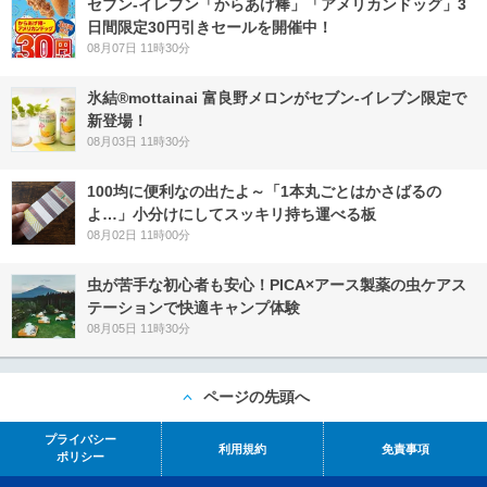
セブン‐イレブン「からあげ棒」「アメリカンドッグ」3
日間限定30円引きセールを開催中！
08月07日 11時30分
氷結®mottainai 富良野メロンがセブン‐イレブン限定で
新登場！
08月03日 11時30分
100均に便利なの出たよ～「1本丸ごとはかさばるの
よ…」小分けにしてスッキリ持ち運べる板
08月02日 11時00分
虫が苦手な初心者も安心！PICA×アース製薬の虫ケアス
テーションで快適キャンプ体験
08月05日 11時30分
ページの先頭へ
プライバシー
利用規約
免責事項
ポリシー