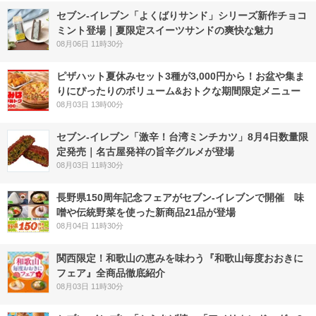
セブン‐イレブン「よくばりサンド」シリーズ新作チョコ
ミント登場｜夏限定スイーツサンドの爽快な魅力
08月06日 11時30分
ピザハット夏休みセット3種が3,000円から！お盆や集ま
りにぴったりのボリューム&おトクな期間限定メニュー
08月03日 13時00分
セブン-イレブン「激辛！台湾ミンチカツ」8月4日数量限
定発売｜名古屋発祥の旨辛グルメが登場
08月03日 11時30分
長野県150周年記念フェアがセブン-イレブンで開催 味
噌や伝統野菜を使った新商品21品が登場
08月04日 11時30分
関西限定！和歌山の恵みを味わう『和歌山毎度おおきに
フェア』全商品徹底紹介
08月03日 11時30分