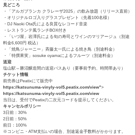
見どころ
・「アルガブランカ クラレーザ2025」の飲み放題（リリース直前）
・オリジナルロゴ入りグラスプレゼント（先着100名様）
・DJ Naoki Ota氏による良質なレコード音楽
・レストランテ風ランチBOX付き
・「いづ屋」岩澤氏による旬の寿司とワインのマリアージュ（別途
料金6,600円 税込）
・「焼鳥ジャーニー」斉藤太一氏による焼き鳥（別途料金）
・「特撰果実」sosuke oyamaによるフルーツ（別途料金）
送迎
塩山駅⇔勝沼醸造間の送迎バスあり（要事前予約、時間帯あり）
チケット情報
前売券はPeatixにて販売中
https://katsunuma-vinyly-vol5.peatix.com/view"
>
https://katsunuma-vinyly-vol5.peatix.com/view
当日は、受付でPeatixの二次元コードを提示してください。
キャンセルポリシー
3日前：30%
2日前：50%
前日：100%
※コンビニ・ATM支払いの場合、別途返金手数料がかかります。