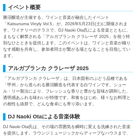
イベント概要
勝沼醸造が主催する、ワインと音楽が融合したイベント
「Katsunuma Vinyly Vol.5」が、2026年5月23日(土)に開催されま
す。ワイナリーのテラスで、DJ Naoki Ota氏による音楽とともに、
まもなく解禁される「アルガブランカ クラレーザ 2025」を祝う特
別なひとときを提供します。このイベントは、ワインと音楽が織り
なす感動を共有し、参加者同士が繋がる場となることを目指してい
ます。
アルガブランカ クラレーザ 2025
「アルガブランカ クラレーザ」は、日本固有のぶどう品種である
「甲州」から造られる勝沼醸造を代表する白ワインです。シュー
ル・リー製法により、フレッシュな香りと豊かな旨味が調和した、
透明感あふれる味わいが特徴です。和食をはじめ、様々なお料理と
の相性も抜群で、どんな食卓にも寄り添います。
DJ Naoki Otaによる音楽体験
DJ Naoki Ota氏は、その場の雰囲気を瞬時に変える洗練された音楽
を提供します。ラウンジミュージックからディープなハウスまで、