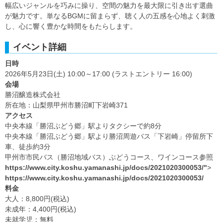
幅広いジャンルを巧みに操り、空間の魅力を最大限に引き出す選曲
が魅力です。単なるBGMに留まらず、聴く人の五感を心地よく刺激
し、心に響く豊かな時間をもたらします。
イベント詳細
日時
2026年5月23日(土) 10:00～17:00 (ラストエントリー 16:00)
会場
勝沼醸造株式会社
所在地：山梨県甲州市勝沼町下岩崎371
アクセス
中央本線「勝沼ぶどう郷」駅よりタクシーで約8分
中央本線「勝沼ぶどう郷」駅より勝沼周遊バス「下岩崎」停留所下
車、徒歩約3分
甲州市市民バス（勝沼地域バス）ぶどうコース、ワインコース参照
https://www.city.koshu.yamanashi.jp/docs/2021020300053/"
>
https://www.city.koshu.yamanashi.jp/docs/2021020300053/
料金
大人：8,800円(税込)
未成年：4,400円(税込)
未就学児：無料