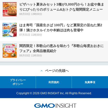
ピザハット夏休みセット3種が3,000円から！お盆や集ま
りにぴったりのボリューム&おトクな期間限定メニュー
08月03日 13時00分
はま寿司「国産生さば 100円」など夏限定の旨ねた第2
弾！漬けホタルイカや本鮪ほほ肉も登場中
07月31日 11時30分
関西限定！和歌山の恵みを味わう『和歌山毎度おおきに
フェア』全商品徹底紹介
08月03日 11時30分
ページの先頭へ
プライバシー
利用規約
免責事項
ポリシー
Copyright © 2026 GMO INSIGHT Inc. All Rights Reserved.