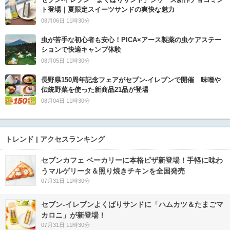
ト登場｜夏限定スイーツサンドの爽快な魅力
08月06日 11時30分
虫が苦手な初心者も安心！PICA×アース製薬の虫ケアステー
ションで快適キャンプ体験
08月05日 11時30分
長野県150周年記念フェアがセブン-イレブンで開催 味噌や
伝統野菜を使った新商品21品が登場
08月04日 11時30分
トレンド | アクセスランキング
セブンカフェ ベーカリーに本格ピザ新登場！手軽に味わ
うマルゲリータ＆照り焼きチキンを全国発売
07月31日 11時30分
セブン‐イレブンよくばりサンドに「ハムカツ＆たまごマ
カロニ」が新登場！
07月31日 11時30分