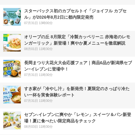
スターバックス初のカプセルトイ「ジョイフル カプセ
ル」が2026年8月2日に都内限定発売
07月31日 13時00分
オリーブの丘 8月限定「冷製カッペリーニ 赤海老のレモ
ンガーリック」新登場！爽やか夏メニューを徹底解説
08月01日 11時30分
長岡まつり大花火大会応援フェア｜商品6品が新潟県セブ
ン−イレブンに登場中！
07月31日 11時30分
すき家が「冷やし汁」を新発売！夏限定のさっぱり冷た
い一杯を実食体験レポート
07月31日 11時30分
セブン‐イレブンに爽やか「レモン」スイーツ＆パン新登
場！夏に食べたい限定商品をチェック
08月03日 11時30分