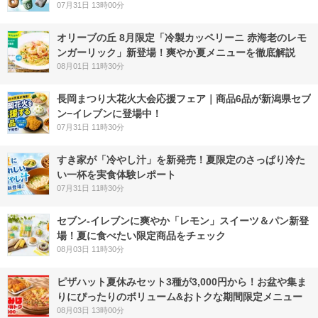
07月31日 13時00分
オリーブの丘 8月限定「冷製カッペリーニ 赤海老のレモ
ンガーリック」新登場！爽やか夏メニューを徹底解説
08月01日 11時30分
長岡まつり大花火大会応援フェア｜商品6品が新潟県セブ
ン−イレブンに登場中！
07月31日 11時30分
すき家が「冷やし汁」を新発売！夏限定のさっぱり冷た
い一杯を実食体験レポート
07月31日 11時30分
セブン‐イレブンに爽やか「レモン」スイーツ＆パン新登
場！夏に食べたい限定商品をチェック
08月03日 11時30分
ピザハット夏休みセット3種が3,000円から！お盆や集ま
りにぴったりのボリューム&おトクな期間限定メニュー
08月03日 13時00分