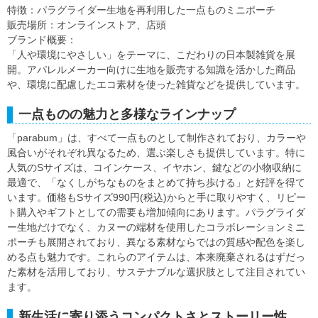
特徴：パラグライダー生地を再利用した一点ものミニポーチ
販売場所：オンラインストア、店頭
ブランド概要：
「人や環境にやさしい」をテーマに、こだわりの日本製雑貨を展
開。アパレルメーカー向けに生地を販売する知識を活かした商品
や、環境に配慮したエコ素材を使った雑貨などを提供しています。
一点ものの魅力と多様なラインナップ
「parabum」は、すべて一点ものとして制作されており、カラーや
風合いがそれぞれ異なるため、選ぶ楽しさも提供しています。特に
人気のSサイズは、コインケース、イヤホン、鍵などの小物収納に
最適で、「なくしがちなものをまとめて持ち歩ける」と好評を得て
います。価格もSサイズ990円(税込)からと手に取りやすく、リピー
ト購入やギフトとしての需要も増加傾向にあります。パラグライダ
ー生地だけでなく、カヌーの端材を使用したコラボレーションミニ
ポーチも展開されており、異なる素材ならではの質感や配色を楽し
める点も魅力です。これらのアイテムは、本来廃棄されるはずだっ
た素材を活用しており、サステナブルな選択肢として注目されてい
ます。
新生活に寄り添うコンパクトさとストーリー性