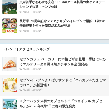
虫が苦手な初心者も安心！PICA×アース製薬の虫ケアステー
ションで快適キャンプ体験
08月05日 11時30分
長野県150周年記念フェアがセブン-イレブンで開催 味噌や
伝統野菜を使った新商品21品が登場
08月04日 11時30分
トレンド | アクセスランキング
セブンカフェ ベーカリーに本格ピザ新登場！手軽に味わ
うマルゲリータ＆照り焼きチキンを全国発売
07月31日 11時30分
セブン‐イレブンよくばりサンドに「ハムカツ＆たまごマ
カロニ」が新登場！
07月31日 11時30分
スターバックス初のカプセルトイ「ジョイフル カプセ
ル」が2026年8月2日に都内限定発売