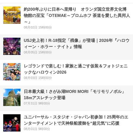
約200年ぶりに日本へ里帰り オランダ国立世界文化博
物館の至宝「OTEMAE～ブロムホフ 茶道を愛した異邦人
～」
08月02日 15時00分
USJ史上初！R-18指定「残像」が登場｜2026年『ハロウ
ィーン・ホラー・ナイト』情報
08月05日 15時00分
レゴランドで楽しむ！家族と過ごす仮装＆フォトジェニ
ックなハロウィン2026
08月03日 15時00分
日本最大級！さがみ湖MORI MORI「モリモリノボル」
18mアスレチック登場
07月31日 9時00分
ユニバーサル・スタジオ・ジャパン初参加！25周年のエ
ンターテイメントで天神祭船渡御を“超元気”に応援
08月01日 9時00分