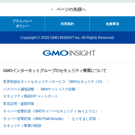
ページの先頭へ
プライバシー
利用規約
免責事項
ポリシー
Copyright © 2026 GMO INSIGHT Inc. All Rights Reserved.
GMOインターネットグループのセキュリティ事業について
世界初総合ネットセキュリティサービス「GMOセキュリティ24」
パスワード漏洩診断
Webサイトリスク診断
セキュリティ相談AIチャットボット
実在証明・盗聴対策
サイバー攻撃対策（GMOサイバーセキュリティ byイエラエ）
サイバー攻撃対策（GMO Flatt Security）
なりすまし対策
セキュリティ事業の軌跡