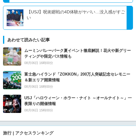
【USJ】呪術廻戦の4D体験がヤバい…没入感がすご
い
あわせて読みたい記事
ムーミンバレーパーク夏イベント徹底解説！花火や新グリー
ティングや限定パス情報も
08月06日 16時00分
富士急ハイランド「ZOKKON」200万人突破記念セレモニー
＆新エリア開業情報
08月06日 16時00分
USJ「ハロウィーン・ホラー・ナイト ～オールナイト～」一
夜限りの開催情報
08月06日 15時00分
旅行 | アクセスランキング