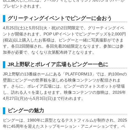
プレゼントされます。
グリーティングイベントでピングーに会おう
4月25日(土)と5月5日(火・祝)の2日間限定で、グリーティングイベ
ントが開催されます。POP UPイベントでピングーグッズを2,000円
(税込)以上購入したお客様は、ピングーと一緒に写真撮影ができま
す。各日2回開催され、各回先着20組限定となります。参加には参
加券が必要で、なくなり次第配布終了となります。
JR上野駅とポレイア広場もピングー一色に
JR上野駅の13番線ホームにある「PLATFORM13」では、約100mの
壁面にピングーの世界観を楽しめる映像コンテンツが配信されま
す。さらに、ポレイア広場には、ピングーのフォトスポットが登場
し、訪れる人々を楽しませます。映像コンテンツの放映は、2026年
4月27日(月)から5月3日(日)まで行われます。
ピングーの魅力
ピングーは、1980年に原型となるテストフィルムが制作され、2025
年に45周年を迎えたストップモーション・アニメーションです。ペ