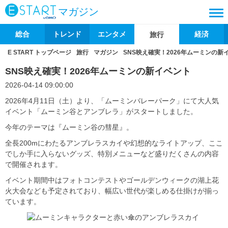
マガジン
総合
トレンド
エンタメ
経済
旅行
E START トップページ
旅行
マガジン
SNS映え確実！2026年ムーミンの新
SNS映え確実！2026年ムーミンの新イベント
2026-04-14 09:00:00
2026年4月11日（土）より、「ムーミンバレーパーク」にて大人気
イベント「ムーミン谷とアンブレラ」がスタートしました。
今年のテーマは『ムーミン谷の彗星』。
全長200mにわたるアンブレラスカイや幻想的なライトアップ、ここ
でしか手に入らないグッズ、特別メニューなど盛りだくさんの内容
で開催されます。
イベント期間中はフォトコンテストやゴールデンウィークの湖上花
火大会なども予定されており、幅広い世代が楽しめる仕掛けが揃っ
ています。