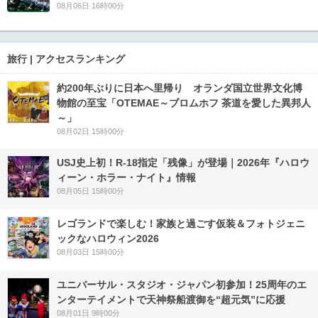
08月06日 16時00分
旅行 | アクセスランキング
約200年ぶりに日本へ里帰り オランダ国立世界文化博
物館の至宝「OTEMAE～ブロムホフ 茶道を愛した異邦人
～」
08月02日 15時00分
USJ史上初！R-18指定「残像」が登場｜2026年『ハロウ
ィーン・ホラー・ナイト』情報
08月05日 15時00分
レゴランドで楽しむ！家族と過ごす仮装＆フォトジェニ
ックなハロウィン2026
08月03日 15時00分
ユニバーサル・スタジオ・ジャパン初参加！25周年のエ
ンターテイメントで天神祭船渡御を“超元気”に応援
08月01日 9時00分