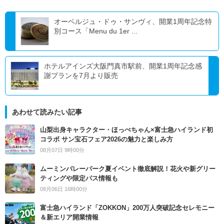
オーベルジュ・ドゥ・サンヴィ、開業1周年記念特
別コース「Menu du 1er ...
ホテルアインズ大阪門真市駅前、開業1周年記念感
謝プランを7月より販売
あわせて読みたい記事
山梨出身キャラクター・ほっぺちゃん×富士急ハイランド初
コラボ サン宝石フェア2026の魅力と楽しみ方
08月07日 9時00分
ムーミンバレーパーク夏イベント徹底解説！花火や新グリー
ティングや限定パス情報も
08月06日 16時00分
富士急ハイランド「ZOKKON」200万人突破記念セレモニー
＆新エリア開業情報