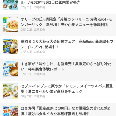
ル」が2026年8月2日に都内限定発売
07月31日 13時00分
オリーブの丘 8月限定「冷製カッペリーニ 赤海老のレモ
ンガーリック」新登場！爽やか夏メニューを徹底解説
08月01日 11時30分
長岡まつり大花火大会応援フェア｜商品6品が新潟県セブ
ン−イレブンに登場中！
07月31日 11時30分
すき家が「冷やし汁」を新発売！夏限定のさっぱり冷た
い一杯を実食体験レポート
07月31日 11時30分
セブン‐イレブンに爽やか「レモン」スイーツ＆パン新登
場！夏に食べたい限定商品をチェック
08月03日 11時30分
はま寿司「国産生さば 100円」など夏限定の旨ねた第2
弾！漬けホタルイカや本鮪ほほ肉も登場中