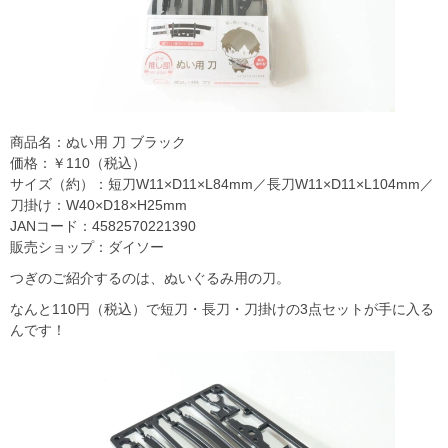
商品名：ぬい用 刀 ブラック
価格：￥110（税込）
サイズ（約）：短刀W11×D11×L84mm／長刀W11×D11×L104mm／
刀掛け：W40×D18×H25mm
JANコード：4582570221390
販売ショップ：ダイソー
つぎのご紹介するのは、ぬいぐるみ用の刀。
なんと110円（税込）で短刀・長刀・刀掛けの3点セットが手に入る
んです！