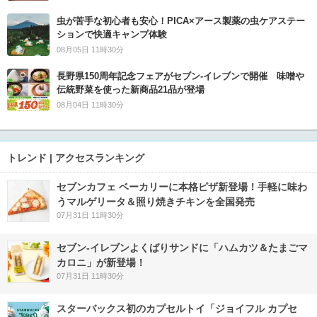
虫が苦手な初心者も安心！PICA×アース製薬の虫ケアステー
ションで快適キャンプ体験
08月05日 11時30分
長野県150周年記念フェアがセブン-イレブンで開催 味噌や
伝統野菜を使った新商品21品が登場
08月04日 11時30分
トレンド | アクセスランキング
セブンカフェ ベーカリーに本格ピザ新登場！手軽に味わ
うマルゲリータ＆照り焼きチキンを全国発売
07月31日 11時30分
セブン‐イレブンよくばりサンドに「ハムカツ＆たまごマ
カロニ」が新登場！
07月31日 11時30分
スターバックス初のカプセルトイ「ジョイフル カプセ