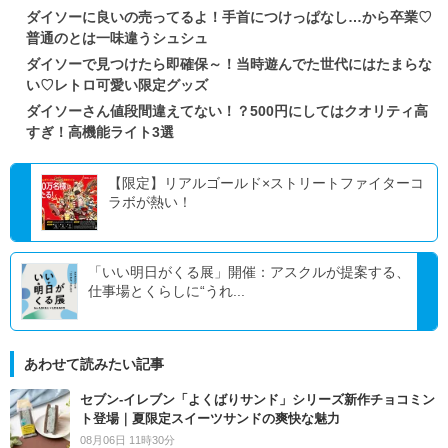
ダイソーに良いの売ってるよ！手首につけっぱなし…から卒業♡
普通のとは一味違うシュシュ
ダイソーで見つけたら即確保～！当時遊んでた世代にはたまらな
い♡レトロ可愛い限定グッズ
ダイソーさん値段間違えてない！？500円にしてはクオリティ高
すぎ！高機能ライト3選
【限定】リアルゴールド×ストリートファイターコ
ラボが熱い！
「いい明日がくる展」開催：アスクルが提案する、
仕事場とくらしに“うれ...
あわせて読みたい記事
セブン‐イレブン「よくばりサンド」シリーズ新作チョコミン
ト登場｜夏限定スイーツサンドの爽快な魅力
08月06日 11時30分