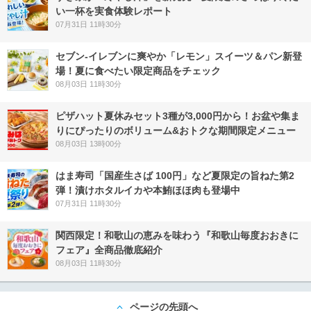
い一杯を実食体験レポート
07月31日 11時30分
セブン‐イレブンに爽やか「レモン」スイーツ＆パン新登
場！夏に食べたい限定商品をチェック
08月03日 11時30分
ピザハット夏休みセット3種が3,000円から！お盆や集ま
りにぴったりのボリューム&おトクな期間限定メニュー
08月03日 13時00分
はま寿司「国産生さば 100円」など夏限定の旨ねた第2
弾！漬けホタルイカや本鮪ほほ肉も登場中
07月31日 11時30分
関西限定！和歌山の恵みを味わう『和歌山毎度おおきに
フェア』全商品徹底紹介
08月03日 11時30分
ページの先頭へ