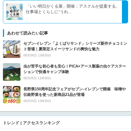
「いい明日がくる展」開催：アスクルが提案する、
仕事場とくらしに“うれ...
あわせて読みたい記事
セブン‐イレブン「よくばりサンド」シリーズ新作チョコミン
ト登場｜夏限定スイーツサンドの爽快な魅力
08月06日 11時30分
虫が苦手な初心者も安心！PICA×アース製薬の虫ケアステー
ションで快適キャンプ体験
08月05日 11時30分
長野県150周年記念フェアがセブン-イレブンで開催 味噌や
伝統野菜を使った新商品21品が登場
08月04日 11時30分
トレンド | アクセスランキング