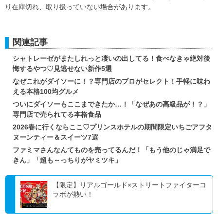
り在庫切れ、取り扱っていない場合があります。
関連記事
シャトレーゼがまたしれっと凄いの出してる！食べなきゃ絶対後
悔するやつ♡見逃せない新作5選
なぜこれがダイソーに！？専門店のプロがセレクト！手軽に味わ
える本格100均グルメ
ついにダイソーもここまできたか…！「なぜあの高級品が！？」
専門店で売られてる本格食品
2026春に行くならここ♡プリンスホテルの期間限定いちごアフタ
ヌーンティー＆スイーツ7選
ファミマさんなんてものを売ってるんだ！「もう他のじゃ満足で
きん」「超も～っちりがヤミツキ」
【限定】リアルゴールド×ストリートファイターコ
ラボが熱い！