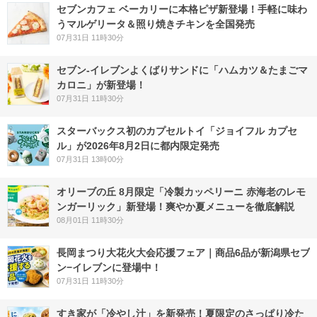
セブンカフェ ベーカリーに本格ピザ新登場！手軽に味わ
うマルゲリータ＆照り焼きチキンを全国発売
07月31日 11時30分
セブン‐イレブンよくばりサンドに「ハムカツ＆たまごマ
カロニ」が新登場！
07月31日 11時30分
スターバックス初のカプセルトイ「ジョイフル カプセ
ル」が2026年8月2日に都内限定発売
07月31日 13時00分
オリーブの丘 8月限定「冷製カッペリーニ 赤海老のレモ
ンガーリック」新登場！爽やか夏メニューを徹底解説
08月01日 11時30分
長岡まつり大花火大会応援フェア｜商品6品が新潟県セブ
ン−イレブンに登場中！
07月31日 11時30分
すき家が「冷やし汁」を新発売！夏限定のさっぱり冷た