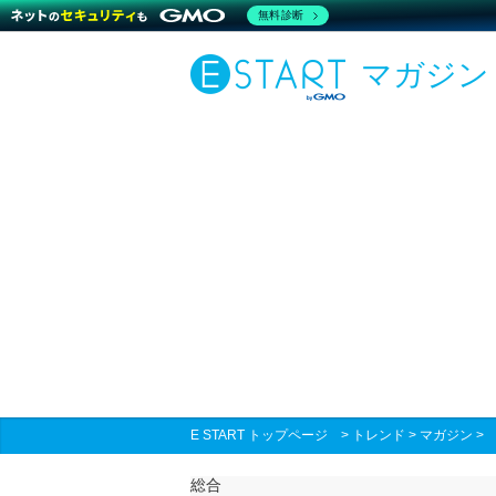
無料診断
マガジン
E START トップページ
>
トレンド
>
マガジン
総合