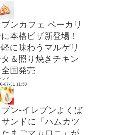
セブンカフェ ベーカリ
ーに本格ピザ新登場！
手軽に味わうマルゲリ
ータ＆照り焼きチキン
を全国発売
レンド
6-07-31 11:30
セブン‐イレブンよくば
りサンドに「ハムカツ
＆たまごマカロニ」が