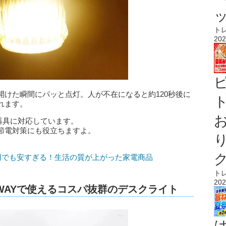
ト
202
開けた瞬間にパッと点灯。人が不在になると約120秒後に
ト
れます。
器具に対応しています。
節電対策にも役立ちますよ。
円でも安すぎる！生活の質が上がった家電商品
ト
202
WAYで使えるコスパ抜群のデスクライト