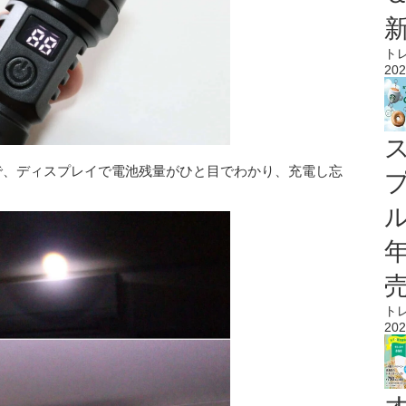
ト
202
クで、ディスプレイで電池残量がひと目でわかり、充電し忘
ル
ト
202