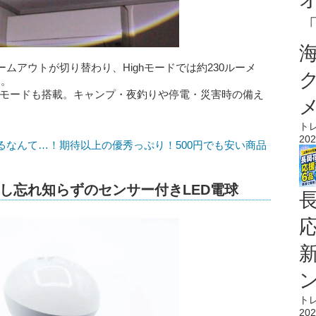
ムアウトが切り替わり、Highモードでは約230ルーメ
す。
、点滅モードも搭載。キャンプ・夜釣りや停電・災害時の備え
ト
202
るなんて…！期待以上の優秀っぷり！500円でも安い商品
し忘れ知らずのセンサー付きLED電球
ト
202