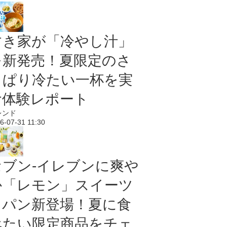
すき家が「冷やし汁」
を新発売！夏限定のさ
っぱり冷たい一杯を実
食体験レポート
レンド
6-07-31 11:30
セブン‐イレブンに爽や
か「レモン」スイーツ
＆パン新登場！夏に食
べたい限定商品をチェ