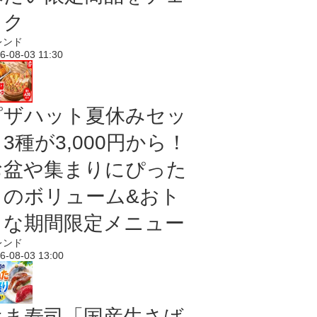
ック
レンド
6-08-03 11:30
ピザハット夏休みセッ
3種が3,000円から！
お盆や集まりにぴった
りのボリューム&おト
クな期間限定メニュー
レンド
6-08-03 13:00
はま寿司「国産生さば