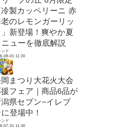
「冷製カッペリーニ 赤
海老のレモンガーリッ
ク」新登場！爽やか夏
メニューを徹底解説
レンド
6-08-01 11:30
長岡まつり大花火大会
応援フェア｜商品6品が
新潟県セブン−イレブ
ンに登場中！
レンド
6-07-31 11:30