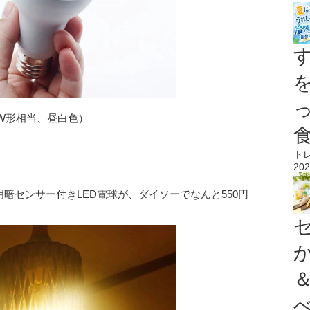
0W形相当、昼白色）
）
ト
202
感・明暗センサー付きLED電球が、ダイソーでなんと550円