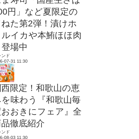
100円」など夏限定の
旨ねた第2弾！漬けホ
タルイカや本鮪ほほ肉
も登場中
レンド
6-07-31 11:30
関西限定！和歌山の恵
みを味わう『和歌山毎
度おおきにフェア』全
商品徹底紹介
レンド
6-08-03 11:30