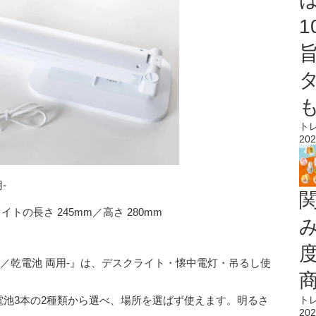
ト
202
-
イトの長さ 245mm／高さ 280mm
B／乾電池 両用-』は、デスクライト・懐中電灯・吊るし使
ト
4乾電池3本の2種類から選べ、場所を選ばず使えます。明るさ
202