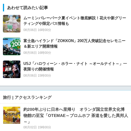
あわせて読みたい記事
ムーミンバレーパーク夏イベント徹底解説！花火や新グリー
ティングや限定パス情報も
08月06日 16時00分
富士急ハイランド「ZOKKON」200万人突破記念セレモニー
＆新エリア開業情報
08月06日 16時00分
USJ「ハロウィーン・ホラー・ナイト ～オールナイト～」一
夜限りの開催情報
08月06日 15時00分
旅行 | アクセスランキング
約200年ぶりに日本へ里帰り オランダ国立世界文化博
物館の至宝「OTEMAE～ブロムホフ 茶道を愛した異邦人
～」
08月02日 15時00分