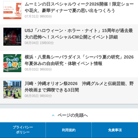
ムーミンの日スペシャルウィーク2026開催！限定ショー
や花火、豪華ディナーで夏の思い出をつくろう
07月31日 9時00分
USJ「ハロウィーン・ホラー・ナイト」15周年が過去最
大の恐怖へ！スペシャルCM公開とイベント詳細
08月04日 15時00分
横浜・八景島シーパラダイス「シーパラ夏の研究」2026
年夏休みの自由研究・体験イベント情報
08月03日 9時00分
川崎・沖縄オリオン祭2026 沖縄グルメと伝統芸能、野
外映画まで満喫できる3日間
08月05日 9時00分
ページの先頭へ
プライバシー
利用規約
免責事項
ポリシー