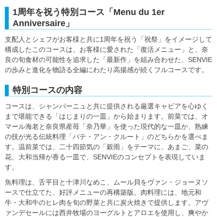
1周年を祝う特別コース「Menu du 1er
Anniversaire」
支配人とシェフがお客様と共に1周年を祝う「祝祭」をイメージして
構成したこのコースは、お客様に愛された「復活メニュー」と、奈
良の旬食材の可能性を追求した「最新作」を組み合わせた、SENVIE
の歩みと進化を物語る全編にわたり高揚感が続くフルコースです。
特別コースの内容
コースは、シャンパーニュと共に提供される厳選キャビアを心ゆく
まで堪能できる「はじまりの一皿」から始まります。前菜では、オ
マール海老と奈良県産苺「奈乃華」を使った現代的な一皿か、熟練
の技が光る伝統料理「パテ・アン・クルート」のどちらかを選べま
す。温前菜では、二十四節気の「穀雨」をテーマに、あまご、菜の
花、大和当帰が香る一皿で、SENVIEのコンセプトを表現していま
す。
魚料理は、舌平目と十津川なめこ、ムール貝をヴァン・ジョーヌソ
ースで仕立てた、好評メニューの再構築版。肉料理には、地元和
牛・大和牛のヒレ肉を旬の野菜と共に炭火焼きで提供します。アヴ
ァンデセールには西井牧場のヨーグルトとアロエを使用し、爽やか