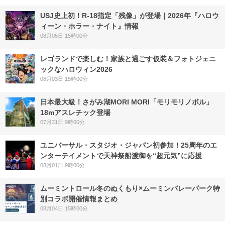
USJ史上初！R-18指定「残像」が登場｜2026年『ハロウ
ィーン・ホラー・ナイト』情報
08月05日 15時00分
レゴランドで楽しむ！家族と過ごす仮装＆フォトジェニ
ックなハロウィン2026
08月03日 15時00分
日本最大級！さがみ湖MORI MORI「モリモリノボル」
18mアスレチック登場
07月31日 9時00分
ユニバーサル・スタジオ・ジャパン初参加！25周年のエ
ンターテイメントで天神祭船渡御を“超元気”に応援
08月01日 9時00分
ムーミントロール冬のぬくもり×ムーミンバレーパーク特
別コラボ開催情報まとめ
08月04日 15時00分