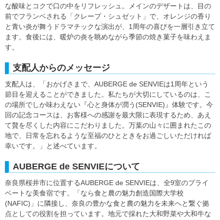
な酸味とコクで口の中をリフレッシュ。メインのデザートは、目の
前でフランベされる「クレープ・シュゼット」で、オレンジの香り
と青い炎が舞うドラマチックな演出が、1周年の喜びを一層引き立て
ます。食後には、暖炉の炎を眺めながら季節の焼き菓子を味わえま
す。
支配人からのメッセージ
支配人は、「おかげさまで、AUBERGE de SENVIEは1周年という
節目を迎えることができました。私たちが大切にしているのは、こ
の場所でしか味わえない『心と身体が潤う(SENVIE)』体験です。今
回の記念コースは、お客様への感謝を最大限に表現するため、あえ
て贅を尽くした内容にこだわりました。万葉の山々に囲まれたこの
地で、日常を忘れるような至福のひとときをお過ごしいただければ
幸いです。」と述べています。
AUBERGE de SENVIEについて
奈良県桜井市に位置するAUBERGE de SENVIEは、全9室のプライ
ベートな美食宿です。「なら食と農の魅力創造国際大学校
(NAFIC)」に隣接し、奈良の豊かな食と農の魅力を未来へと繋ぐ拠
点としての役割を担っています。地元で採れた大和野菜や大和牛な