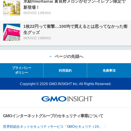
氷結®mottainai 富良野メロンがセブン‐イレブン限定で
新登場！
08月03日 11時30分
1枚22円って衝撃…100均で買えるとは思ってなかった衛
生グッズ
08月01日 11時00分
ページの先頭へ
プライバシー
利用規約
免責事項
ポリシー
Copyright © 2026 GMO INSIGHT Inc. All Rights Reserved.
GMOインターネットグループのセキュリティ事業について
世界初総合ネットセキュリティサービス「GMOセキュリティ24」