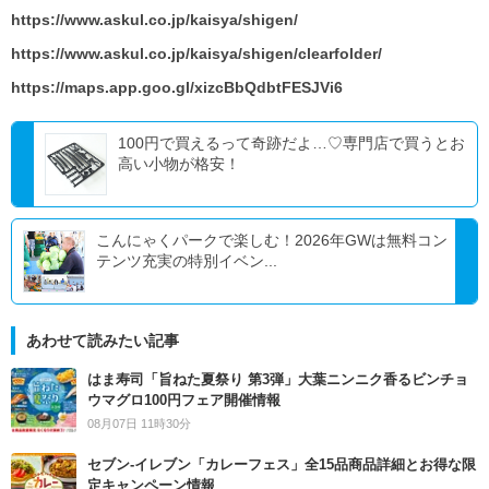
https://www.askul.co.jp/kaisya/shigen/
https://www.askul.co.jp/kaisya/shigen/clearfolder/
https://maps.app.goo.gl/xizcBbQdbtFESJVi6
100円で買えるって奇跡だよ…♡専門店で買うとお
高い小物が格安！
こんにゃくパークで楽しむ！2026年GWは無料コン
テンツ充実の特別イベン...
あわせて読みたい記事
はま寿司「旨ねた夏祭り 第3弾」大葉ニンニク香るビンチョ
ウマグロ100円フェア開催情報
08月07日 11時30分
セブン‐イレブン「カレーフェス」全15品商品詳細とお得な限
定キャンペーン情報