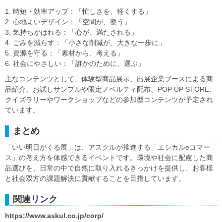
1. 時短・効率アップ：「忙しさを、軽くする」
2. 心地よいデザイン：「空間が、整う」
3. 気持ちがはれる：「心が、満たされる」
4. ごみを減らす：「小さな削減が、大きな一歩に」
5. 資源を守る：「素材から、考える」
6. 社会にやさしい：「誰かのために、選ぶ」
主なコンテンツとして、体験型商品展示、出展企業ブースによる商
品紹介、お試しサンプルや限定ノベルティ配布、POP UP STORE、
クイズラリーやワークショップなどの参加型コンテンツが予定され
ています。
まとめ
「いい明日がくる展」は、アスクルが推進する「エシカルeコマー
ス」の考え方を体感できるイベントです。環境や社会に配慮した商
品選びを、日常の中で自然に取り入れるきっかけを提供し、お客様
と社会双方の課題解決に貢献することを目指しています。
関連リンク
https://www.askul.co.jp/corp/