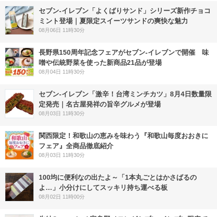
セブン‐イレブン「よくばりサンド」シリーズ新作チョコ
ミント登場｜夏限定スイーツサンドの爽快な魅力
08月06日 11時30分
長野県150周年記念フェアがセブン-イレブンで開催 味
噌や伝統野菜を使った新商品21品が登場
08月04日 11時30分
セブン-イレブン「激辛！台湾ミンチカツ」8月4日数量限
定発売｜名古屋発祥の旨辛グルメが登場
08月03日 11時30分
関西限定！和歌山の恵みを味わう『和歌山毎度おおきに
フェア』全商品徹底紹介
08月03日 11時30分
100均に便利なの出たよ～「1本丸ごとはかさばるの
よ…」小分けにしてスッキリ持ち運べる板
08月02日 11時00分