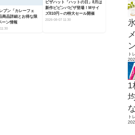
ピザハット「ハットの日」8月は
新作ビビンバピザ登場！Mサイ
イレブン「カレーフェ
ズ810円～の特大セール開催
5品商品詳細とお得な限
2026-08-07 11:30
氷
ペーン情報
11:30
ト
202
1
ト
202