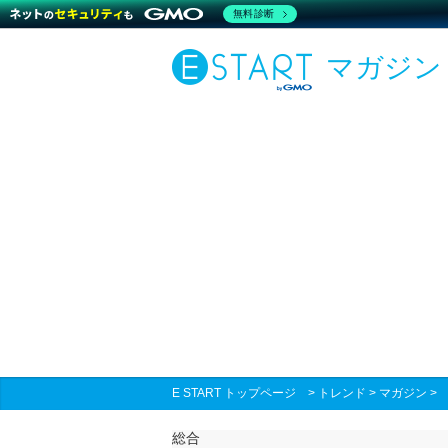
無料診断
マガジン
E START トップページ
>
トレンド
>
マガジン
総合