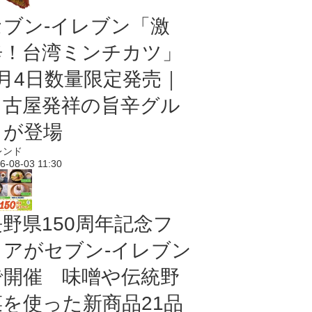
セブン-イレブン「激
辛！台湾ミンチカツ」
8月4日数量限定発売｜
名古屋発祥の旨辛グル
メが登場
レンド
6-08-03 11:30
長野県150周年記念フ
ェアがセブン-イレブン
で開催 味噌や伝統野
菜を使った新商品21品