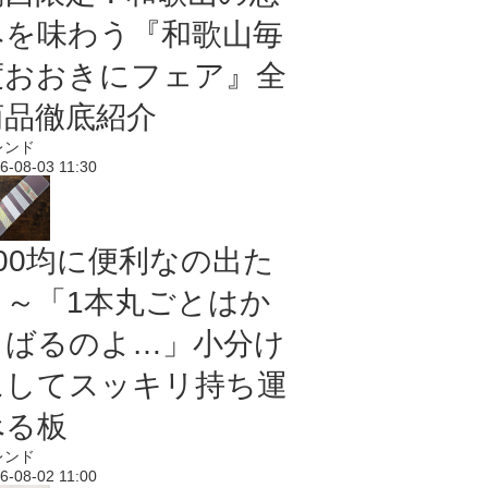
みを味わう『和歌山毎
度おおきにフェア』全
商品徹底紹介
レンド
6-08-03 11:30
100均に便利なの出た
よ～「1本丸ごとはか
さばるのよ…」小分け
にしてスッキリ持ち運
べる板
レンド
6-08-02 11:00