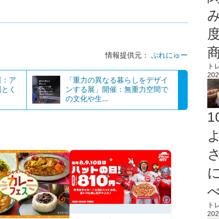
情報提供元：
ぷれにゅー
ト
202
催：ア
「重力の異なる暮らしをデザイ
場とく
ンする展」開催：無重力空間で
の文化や生...
ト
202