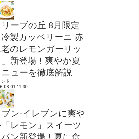
オリーブの丘 8月限定
「冷製カッペリーニ 赤
海老のレモンガーリッ
ク」新登場！爽やか夏
メニューを徹底解説
レンド
6-08-01 11:30
セブン‐イレブンに爽や
か「レモン」スイーツ
＆パン新登場！夏に食