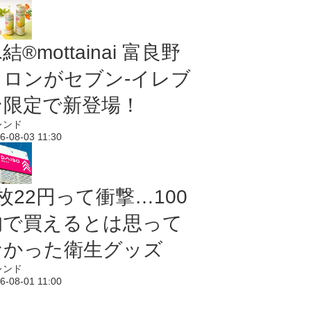
結®mottainai 富良野
メロンがセブン‐イレブ
ン限定で新登場！
レンド
6-08-03 11:30
枚22円って衝撃…100
均で買えるとは思って
なかった衛生グッズ
レンド
6-08-01 11:00