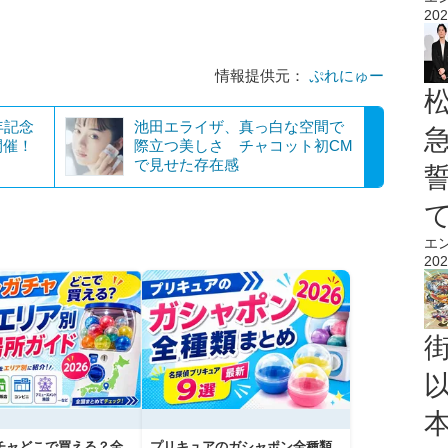
202
情報提供元：
ぷれにゅー
年記念
池田エライザ、真っ白な空間で
開催！
際立つ美しさ チャコット初CM
で見せた存在感
エ
202
チャどこで買える？全
プリキュアのガシャポン全種類