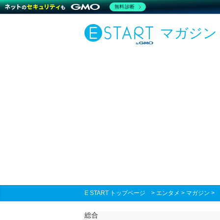
無料診断
マガジン
E START トップページ
>
エンタメ
>
マガジン
総合