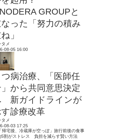
NODERA GROUPと
重なった「努力の積み
重ね」
ンタメ
6-08-05 16:00
うつ病治療、「医師任
せ」から共同意思決定
へ 新ガイドラインが
示す診療改革
ンタメ
6-08-03 17:25