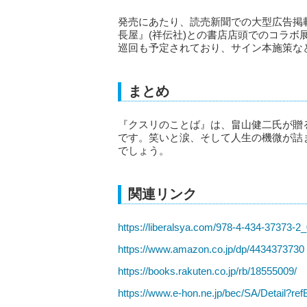
発売にあたり、読売新聞での大型広告掲載(
長屋』(祥伝社)との書店店頭でのコラ
巡回も予定されており、サイン本施策な
まとめ
『クスリのことば』は、畠山健二氏が贈
です。笑いと涙、そして人生の機微が詰
でしょう。
関連リンク
https://liberalsya.com/978-4-434-37373-2_
https://www.amazon.co.jp/dp/4434373730
https://books.rakuten.co.jp/rb/18555009/
https://www.e-hon.ne.jp/bec/SA/Detail?