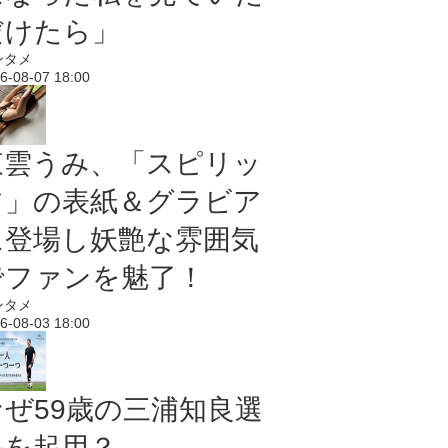
だけたら」
ンタメ
6-08-07 18:00
東雲うみ、「スピリッ
ツ」の表紙＆グラビア
に登場し妖艶な雰囲気
でファンを魅了！
ンタメ
6-08-03 18:00
なぜ59歳の三浦知良選
手を起用？