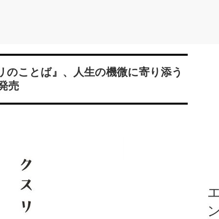
リのことば』、人生の機微に寄り添う
発売
エ