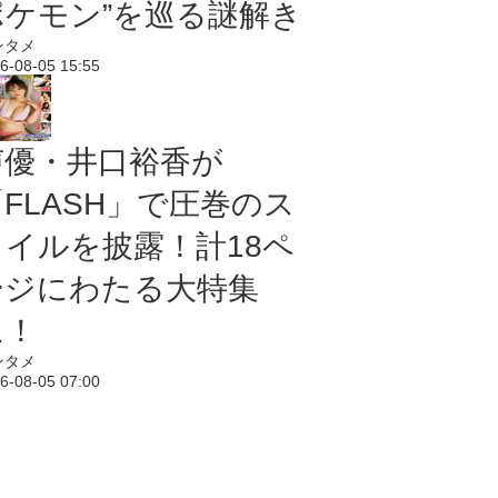
ポケモン”を巡る謎解き
ンタメ
6-08-05 15:55
声優・井口裕香が
「FLASH」で圧巻のス
タイルを披露！計18ペ
ージにわたる大特集
に！
ンタメ
6-08-05 07:00