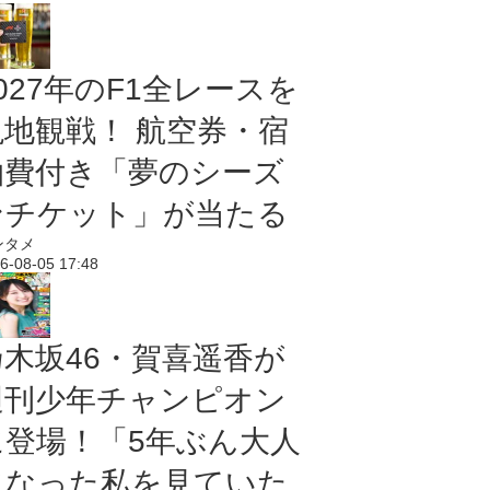
027年のF1全レースを
現地観戦！ 航空券・宿
泊費付き「夢のシーズ
ンチケット」が当たる
ンタメ
6-08-05 17:48
乃木坂46・賀喜遥香が
週刊少年チャンピオン
に登場！「5年ぶん大人
になった私を見ていた