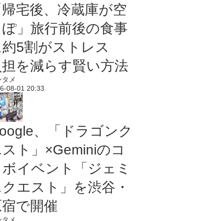
「帰宅後、冷蔵庫が空
っぽ」旅行前後の食事
に約5割がストレス
負担を減らす賢い方法
ンタメ
6-08-01 20:33
oogle、「ドラゴンク
スト」×Geminiのコ
ラボイベント「ジェミ
ニクエスト」を渋谷・
原宿で開催
ンタメ