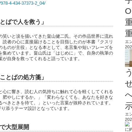
m/978-4-434-37373-2_04/
O
とばで人を救う」
の笑いと涙を描いてきた畠山健二氏。その作品世界に流れ
、読者の心に直接届けることを目指したのが本書『クスリ
エ
202
のものが主役」となる本として、名言集や短いフレーズを
を集めています。畠山氏は「はじめに」で、自身の執筆の
葉が自身を救ってくれると語っています。
ことばの処方箋」
と心に響き、読む人の気持ちに触れて心を軽くしてくれる
、肥やしにするか。」「変わらなくても、あなたを好きな
るべきときを待て。」といった言葉が抜粋されています。
寄り添うテーマ設計となっています。
エ
202
で大型展開