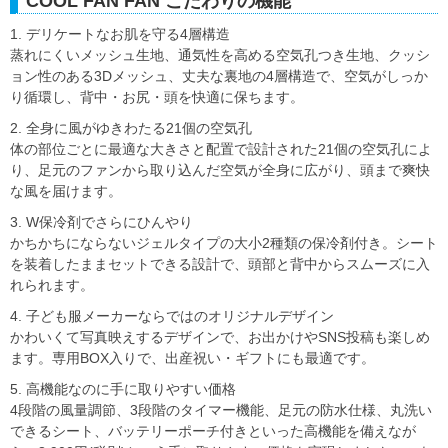
COOL FAN FAN こだわりの機能
1. デリケートなお肌を守る4層構造
蒸れにくいメッシュ生地、通気性を高める空気孔つき生地、クッシ
ョン性のある3Dメッシュ、丈夫な裏地の4層構造で、空気がしっか
り循環し、背中・お尻・頭を快適に保ちます。
2. 全身に風がゆきわたる21個の空気孔
体の部位ごとに最適な大きさと配置で設計された21個の空気孔によ
り、足元のファンから取り込んだ空気が全身に広がり、頭まで爽快
な風を届けます。
3. W保冷剤でさらにひんやり
かちかちにならないジェルタイプの大小2種類の保冷剤付き。シート
を装着したままセットできる設計で、頭部と背中からスムーズに入
れられます。
4. 子ども服メーカーならではのオリジナルデザイン
かわいくて写真映えするデザインで、お出かけやSNS投稿も楽しめ
ます。専用BOX入りで、出産祝い・ギフトにも最適です。
5. 高機能なのに手に取りやすい価格
4段階の風量調節、3段階のタイマー機能、足元の防水仕様、丸洗い
できるシート、バッテリーポーチ付きといった高機能を備えなが