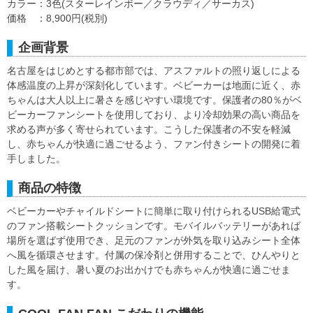
カラー：3色(スターレインボー／クラウディ／サーカス)
価格 ：8,900円(税別)
企画背景
名古屋をはじめとする都市部では、アスファルトの照り返しによる
体感温度の上昇が深刻化しています。ベビーカーは地面に近く、赤
ちゃんは大人以上に暑さを感じやすい環境です。保護者の80％がベ
ビーカーファンシートを使用しており、より冷却効果の高い商品を
求める声が多く寄せられています。こうした保護者の不安を軽減
し、赤ちゃんが快適に過ごせるよう、ファン付きシートの開発に着
手しました。
商品の特徴
ベビーカーやチャイルドシートに簡単に取り付けられるUSB給電式
のファン搭載シートクッションです。モバイルバッテリーがあれば
場所を選ばず使用でき、足元のファンが外気を取り込みシート全体
へ風を循環させます。付属の保冷剤と併用することで、ひんやりと
した風を届け、暑い夏のお出かけでも赤ちゃんが快適に過ごせま
す。