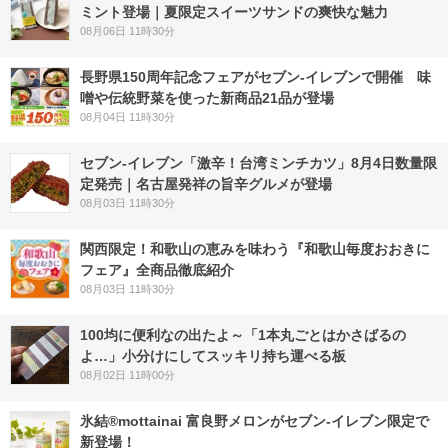
ミント登場｜夏限定スイーツサンドの爽快な魅力
08月06日 11時30分
長野県150周年記念フェアがセブン-イレブンで開催 味
噌や伝統野菜を使った新商品21品が登場
08月04日 11時30分
セブン-イレブン「激辛！台湾ミンチカツ」8月4日数量限
定発売｜名古屋発祥の旨辛グルメが登場
08月03日 11時30分
関西限定！和歌山の恵みを味わう『和歌山毎度おおきに
フェア』全商品徹底紹介
08月03日 11時30分
100均に便利なの出たよ～「1本丸ごとはかさばるの
よ…」小分けにしてスッキリ持ち運べる板
08月02日 11時00分
氷結®mottainai 富良野メロンがセブン‐イレブン限定で
新登場！