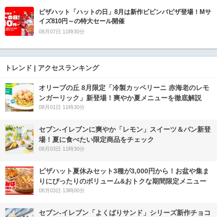
ピザハット「ハットの日」8月は新作ビビンバピザ登場！Mサ
イズ810円～の特大セール開催
08月07日 11時30分
トレンド | アクセスランキング
オリーブの丘 8月限定「冷製カッペリーニ 赤海老のレモ
ンガーリック」新登場！爽やか夏メニューを徹底解説
08月01日 11時30分
セブン‐イレブンに爽やか「レモン」スイーツ＆パン新登
場！夏に食べたい限定商品をチェック
08月03日 11時30分
ピザハット夏休みセット3種が3,000円から！お盆や集ま
りにぴったりのボリューム&おトクな期間限定メニュー
08月03日 13時00分
セブン‐イレブン「よくばりサンド」シリーズ新作チョコ