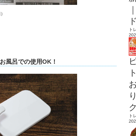
個）
ト
202
お風呂での使用OK！
ト
ト
202