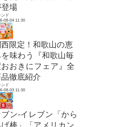
が登場
レンド
6-08-04 11:30
関西限定！和歌山の恵
みを味わう『和歌山毎
度おおきにフェア』全
商品徹底紹介
レンド
6-08-03 11:30
セブン‐イレブン「から
あげ棒」「アメリカン