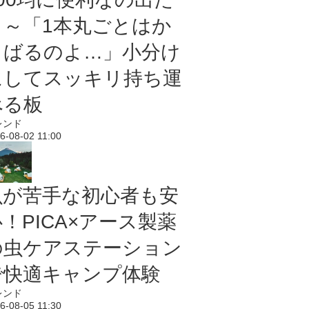
よ～「1本丸ごとはか
さばるのよ…」小分け
にしてスッキリ持ち運
べる板
レンド
6-08-02 11:00
虫が苦手な初心者も安
！PICA×アース製薬
の虫ケアステーション
で快適キャンプ体験
レンド
6-08-05 11:30