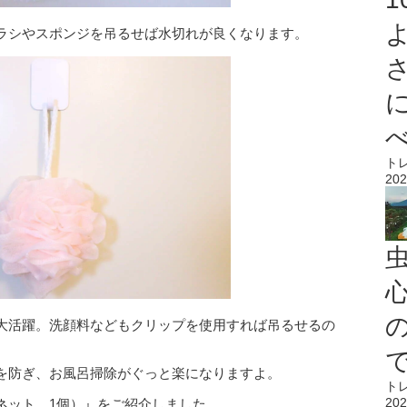
ラシやスポンジを吊るせば水切れが良くなります。
ト
202
心
大活躍。洗顔料などもクリップを使用すれば吊るせるの
を防ぎ、お風呂掃除がぐっと楽になりますよ。
ト
202
ネット、1個）』をご紹介しました。