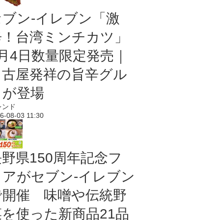
セブン-イレブン「激
辛！台湾ミンチカツ」
8月4日数量限定発売｜
名古屋発祥の旨辛グル
メが登場
レンド
6-08-03 11:30
長野県150周年記念フ
ェアがセブン-イレブン
で開催 味噌や伝統野
菜を使った新商品21品