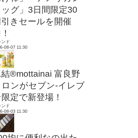
ドッグ」3日間限定30
円引きセールを開催
中！
レンド
6-08-07 11:30
結®mottainai 富良野
メロンがセブン‐イレブ
ン限定で新登場！
レンド
6-08-03 11:30
100均に便利なの出た