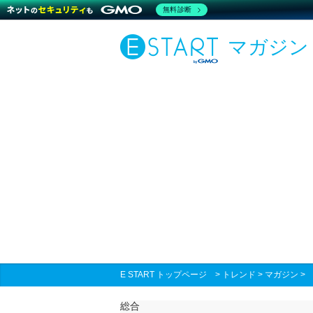
無料診断
マガジン
E START トップページ
>
トレンド
>
マガジン
総合