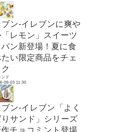
セブン‐イレブンに爽や
か「レモン」スイーツ
＆パン新登場！夏に食
べたい限定商品をチェ
ック
レンド
6-08-03 11:30
セブン‐イレブン「よく
ばりサンド」シリーズ
新作チョコミント登場