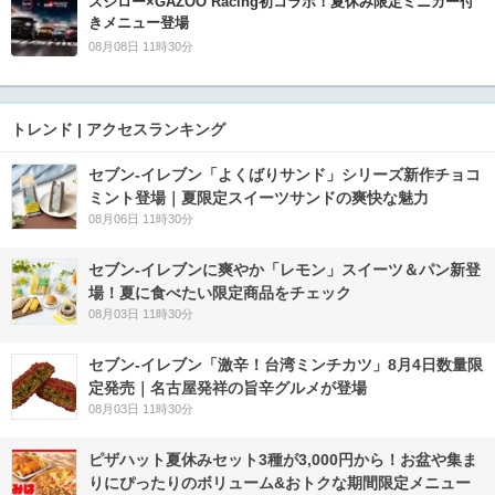
スシロー×GAZOO Racing初コラボ！夏休み限定ミニカー付
きメニュー登場
08月08日 11時30分
トレンド | アクセスランキング
セブン‐イレブン「よくばりサンド」シリーズ新作チョコ
ミント登場｜夏限定スイーツサンドの爽快な魅力
08月06日 11時30分
セブン‐イレブンに爽やか「レモン」スイーツ＆パン新登
場！夏に食べたい限定商品をチェック
08月03日 11時30分
セブン-イレブン「激辛！台湾ミンチカツ」8月4日数量限
定発売｜名古屋発祥の旨辛グルメが登場
08月03日 11時30分
ピザハット夏休みセット3種が3,000円から！お盆や集ま
りにぴったりのボリューム&おトクな期間限定メニュー