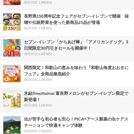
08月03日 13時00分
長野県150周年記念フェアがセブン-イレブンで開催 味
噌や伝統野菜を使った新商品21品が登場
08月04日 11時30分
セブン‐イレブン「からあげ棒」「アメリカンドッグ」3
日間限定30円引きセールを開催中！
08月07日 11時30分
関西限定！和歌山の恵みを味わう『和歌山毎度おおきに
フェア』全商品徹底紹介
08月03日 11時30分
氷結®mottainai 富良野メロンがセブン‐イレブン限定で
新登場！
08月03日 11時30分
虫が苦手な初心者も安心！PICA×アース製薬の虫ケアス
テーションで快適キャンプ体験
08月05日 11時30分