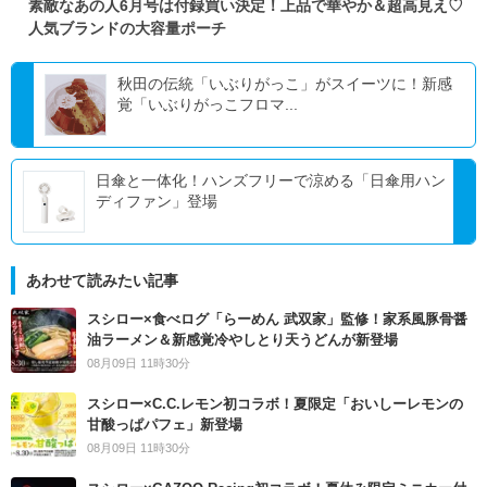
素敵なあの人6月号は付録買い決定！上品で華やか＆超高見え♡
人気ブランドの大容量ポーチ
秋田の伝統「いぶりがっこ」がスイーツに！新感
覚「いぶりがっこフロマ...
日傘と一体化！ハンズフリーで涼める「日傘用ハン
ディファン」登場
あわせて読みたい記事
スシロー×食べログ「らーめん 武双家」監修！家系風豚骨醤
油ラーメン＆新感覚冷やしとり天うどんが新登場
08月09日 11時30分
スシロー×C.C.レモン初コラボ！夏限定「おいしーレモンの
甘酸っぱパフェ」新登場
08月09日 11時30分