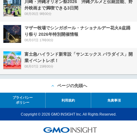
川崎・沖縄オリオン祭2026 沖縄グルメと伝統芸能、野
外映画まで満喫できる3日間
08月05日 9時00分
マザー牧場でシンガポール・ナショナルデー花火&盆踊
り祭り 2026年特別開催情報
08月07日 17時00分
富士急ハイランド新常設「サンエックス パラダイス」開
業イベントレポ！
08月07日 15時00分
ページの先頭へ
プライバシー
利用規約
免責事項
ポリシー
Copyright © 2026 GMO INSIGHT Inc. All Rights Reserved.