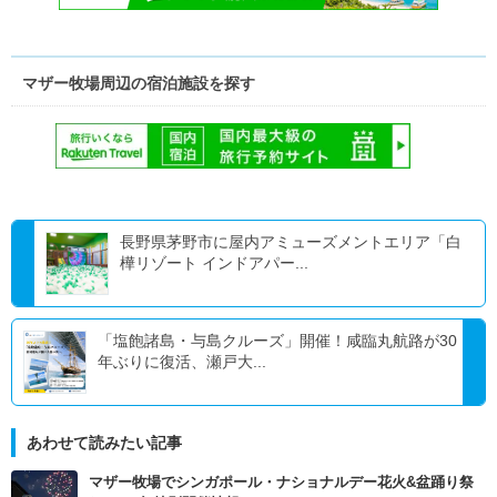
マザー牧場周辺の宿泊施設を探す
長野県茅野市に屋内アミューズメントエリア「白
樺リゾート インドアパー...
「塩飽諸島・与島クルーズ」開催！咸臨丸航路が30
年ぶりに復活、瀬戸大...
あわせて読みたい記事
マザー牧場でシンガポール・ナショナルデー花火&盆踊り祭