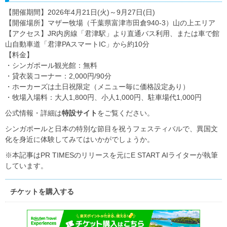
【開催期間】2026年4月21日(火)～9月27日(日)
【開催場所】マザー牧場（千葉県富津市田倉940-3）山の上エリア
【アクセス】JR内房線「君津駅」より直通バス利用、または車で館
山自動車道「君津PAスマートIC」から約10分
【料金】
・シンガポール観光館：無料
・貸衣装コーナー：2,000円/90分
・ホーカーズは土日祝限定（メニュー毎に価格設定あり）
・牧場入場料：大人1,800円、小人1,000円、駐車場代1,000円
公式情報・詳細は
特設サイト
をご覧ください。
シンガポールと日本の特別な節目を祝うフェスティバルで、異国文
化を身近に体験してみてはいかがでしょうか。
※本記事はPR TIMESのリリースを元にE START AIライターが執筆
しています。
チケットを購入する