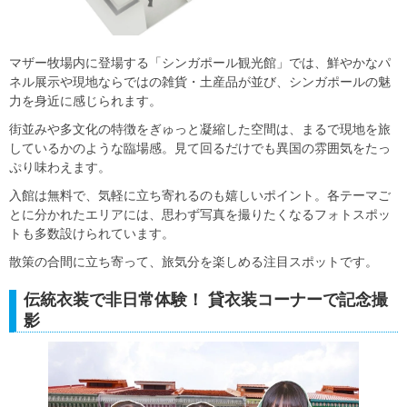
マザー牧場内に登場する「シンガポール観光館」では、鮮やかなパ
ネル展示や現地ならではの雑貨・土産品が並び、シンガポールの魅
力を身近に感じられます。
街並みや多文化の特徴をぎゅっと凝縮した空間は、まるで現地を旅
しているかのような臨場感。見て回るだけでも異国の雰囲気をたっ
ぷり味わえます。
入館は無料で、気軽に立ち寄れるのも嬉しいポイント。各テーマご
とに分かれたエリアには、思わず写真を撮りたくなるフォトスポッ
トも多数設けられています。
散策の合間に立ち寄って、旅気分を楽しめる注目スポットです。
伝統衣装で非日常体験！ 貸衣装コーナーで記念撮
影