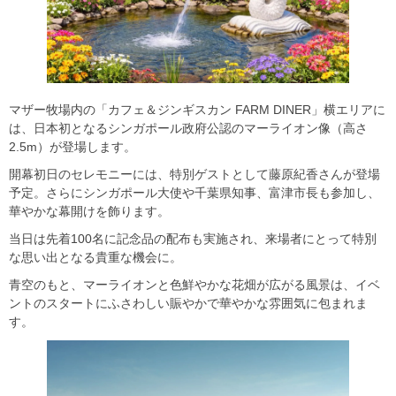
マザー牧場内の「カフェ＆ジンギスカン FARM DINER」横エリアに
は、日本初となるシンガポール政府公認のマーライオン像（高さ
2.5m）が登場します。
開幕初日のセレモニーには、特別ゲストとして藤原紀香さんが登場
予定。さらにシンガポール大使や千葉県知事、富津市長も参加し、
華やかな幕開けを飾ります。
当日は先着100名に記念品の配布も実施され、来場者にとって特別
な思い出となる貴重な機会に。
青空のもと、マーライオンと色鮮やかな花畑が広がる風景は、イベ
ントのスタートにふさわしい賑やかで華やかな雰囲気に包まれま
す。