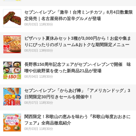
セブン-イレブン「激辛！台湾ミンチカツ」8月4日数量限
定発売｜名古屋発祥の旨辛グルメが登場
08月03日 11時30分
ピザハット夏休みセット3種が3,000円から！お盆や集ま
りにぴったりのボリューム&おトクな期間限定メニュー
08月03日 13時00分
長野県150周年記念フェアがセブン-イレブンで開催 味
噌や伝統野菜を使った新商品21品が登場
08月04日 11時30分
セブン‐イレブン「からあげ棒」「アメリカンドッグ」3
日間限定30円引きセールを開催中！
08月07日 11時30分
関西限定！和歌山の恵みを味わう『和歌山毎度おおきに
フェア』全商品徹底紹介
08月03日 11時30分