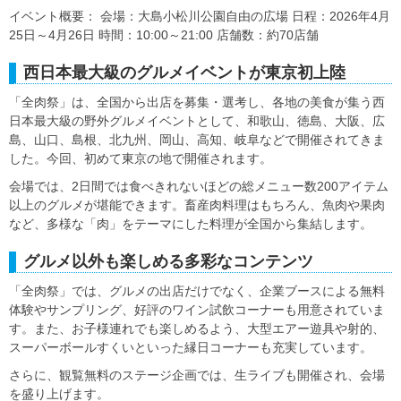
イベント概要： 会場：大島小松川公園自由の広場 日程：2026年4月
25日～4月26日 時間：10:00～21:00 店舗数：約70店舗
西日本最大級のグルメイベントが東京初上陸
「全肉祭」は、全国から出店を募集・選考し、各地の美食が集う西
日本最大級の野外グルメイベントとして、和歌山、徳島、大阪、広
島、山口、島根、北九州、岡山、高知、岐阜などで開催されてきま
した。今回、初めて東京の地で開催されます。
会場では、2日間では食べきれないほどの総メニュー数200アイテム
以上のグルメが堪能できます。畜産肉料理はもちろん、魚肉や果肉
など、多様な「肉」をテーマにした料理が全国から集結します。
グルメ以外も楽しめる多彩なコンテンツ
「全肉祭」では、グルメの出店だけでなく、企業ブースによる無料
体験やサンプリング、好評のワイン試飲コーナーも用意されていま
す。また、お子様連れでも楽しめるよう、大型エアー遊具や射的、
スーパーボールすくいといった縁日コーナーも充実しています。
さらに、観覧無料のステージ企画では、生ライブも開催され、会場
を盛り上げます。