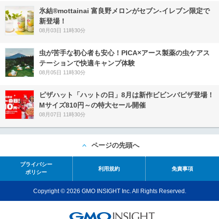
氷結®mottainai 富良野メロンがセブン‐イレブン限定で
新登場！
08月03日 11時30分
虫が苦手な初心者も安心！PICA×アース製薬の虫ケアス
テーションで快適キャンプ体験
08月05日 11時30分
ピザハット「ハットの日」8月は新作ビビンバピザ登場！
Mサイズ810円～の特大セール開催
08月07日 11時30分
ページの先頭へ
プライバシー
利用規約
免責事項
ポリシー
Copyright © 2026 GMO INSIGHT Inc. All Rights Reserved.