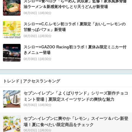
スシロー×食べログ「らーめん 武双家」監修！家系風豚骨醤
油ラーメン＆新感覚冷やしとり天うどんが新登場
08月09日 11時30分
スシロー×C.C.レモン初コラボ！夏限定「おいしーレモンの
甘酸っぱパフェ」新登場
08月09日 11時30分
スシロー×GAZOO Racing初コラボ！夏休み限定ミニカー付
きメニュー登場
08月08日 11時30分
トレンド | アクセスランキング
セブン‐イレブン「よくばりサンド」シリーズ新作チョコ
ミント登場｜夏限定スイーツサンドの爽快な魅力
08月06日 11時30分
セブン‐イレブンに爽やか「レモン」スイーツ＆パン新登
場！夏に食べたい限定商品をチェック
08月03日 11時30分