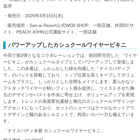
追求
・発売日：2026年4月15日(水)
・販売場所：San-ai Resort公式WEB SHOP、一部店舗、外部ECサ
イト、PEACH JOHN公式通販サイト、一部店舗
パワーアップしたカシュクールワイヤービキニ
今回で第3弾となるコラボレーションでは、前回即完売した「ワイヤ
ービキニ」がカシュクールタイプとしてパワーアップして登場しま
した。この水着は、ふかふかした綿を内蔵した「ナイスバディブ
ラ」のパッドを搭載しており、トップ位置を高くキープしてボリュ
ームをプラスし、しっかりとした谷間をメイクします。柔らかなソ
フトタッチワイヤーが軽いフィット感を提供し、ツイストさせた胸
元のデザインがバストを中央に寄せ上げ、ボリュームアップを実現
します。トレンドの表面変化素材と胸元のカシュクールデザインが
アクセントになっており、セットのショーツはクールなカットアウ
トデザインと幅のあるシルエットで、程良いカバー力も備えていま
す。
「ナイスバディ水着 カシュクールワイヤービキニ」