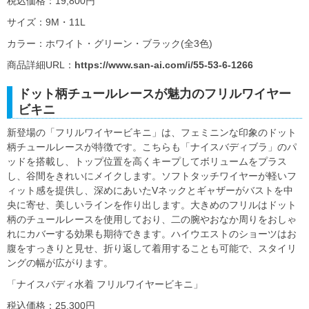
税込価格：19,800円
サイズ：9M・11L
カラー：ホワイト・グリーン・ブラック(全3色)
商品詳細URL：
https://www.san-ai.com/i/55-53-6-1266
ドット柄チュールレースが魅力のフリルワイヤー
ビキニ
新登場の「フリルワイヤービキニ」は、フェミニンな印象のドット
柄チュールレースが特徴です。こちらも「ナイスバディブラ」のパ
ッドを搭載し、トップ位置を高くキープしてボリュームをプラス
し、谷間をきれいにメイクします。ソフトタッチワイヤーが軽いフ
ィット感を提供し、深めにあいたVネックとギャザーがバストを中
央に寄せ、美しいラインを作り出します。大きめのフリルはドット
柄のチュールレースを使用しており、二の腕やおなか周りをおしゃ
れにカバーする効果も期待できます。ハイウエストのショーツはお
腹をすっきりと見せ、折り返して着用することも可能で、スタイリ
ングの幅が広がります。
「ナイスバディ水着 フリルワイヤービキニ」
税込価格：25,300円