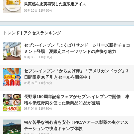
果実感を忠実再現した夏限定アイス
08月10日 11時30分
トレンド | アクセスランキング
セブン‐イレブン「よくばりサンド」シリーズ新作チョコ
ミント登場｜夏限定スイーツサンドの爽快な魅力
08月06日 11時30分
セブン‐イレブン「からあげ棒」「アメリカンドッグ」3
日間限定30円引きセールを開催中！
08月07日 11時30分
長野県150周年記念フェアがセブン-イレブンで開催 味
噌や伝統野菜を使った新商品21品が登場
08月04日 11時30分
虫が苦手な初心者も安心！PICA×アース製薬の虫ケアス
テーションで快適キャンプ体験