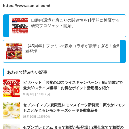
https://www.san-ai.com/
口腔内環境と肩こりの関連性を科学的に検証する
研究プロジェクト開始、...
【45周年】ファミマ×森永コラボが豪華すぎる！全8
種登場
あわせて読みたい記事
ピザハット「お盆の10スライスキャンペーン」6日間限定で
最大60スライス獲得！お得なポイント活用術を紹介
08月10日 11時30分
セブン‐イレブン夏限定レモンスイーツ新発売！爽やかレモン
もことかじるレモンチーズケーキを徹底紹介
08月10日 11時30分
セブンプレミアム まるで和梨が新登場！2層仕立てで和梨の