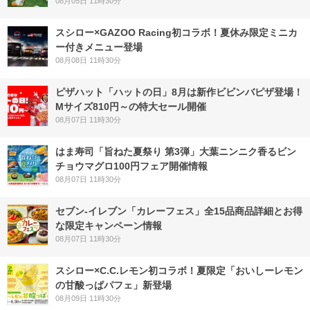
08月05日 11時30分
スシロー×GAZOO Racing初コラボ！夏休み限定ミニカ
ー付きメニュー登場
08月08日 11時30分
ピザハット「ハットの日」8月は新作ビビンバピザ登場！
Mサイズ810円～の特大セール開催
08月07日 11時30分
はま寿司「旨ねた夏祭り 第3弾」大葉ニンニク香るビン
チョウマグロ100円フェア開催情報
08月07日 11時30分
セブン‐イレブン「カレーフェス」全15品商品詳細とお得
な限定キャンペーン情報
08月07日 11時30分
スシロー×C.C.レモン初コラボ！夏限定「おいしーレモン
の甘酸っぱパフェ」新登場
08月09日 11時30分