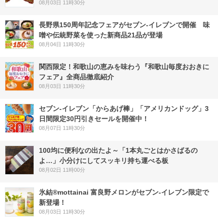
08月03日 11時30分
長野県150周年記念フェアがセブン-イレブンで開催 味
噌や伝統野菜を使った新商品21品が登場
08月04日 11時30分
関西限定！和歌山の恵みを味わう『和歌山毎度おおきに
フェア』全商品徹底紹介
08月03日 11時30分
セブン‐イレブン「からあげ棒」「アメリカンドッグ」3
日間限定30円引きセールを開催中！
08月07日 11時30分
100均に便利なの出たよ～「1本丸ごとはかさばるの
よ…」小分けにしてスッキリ持ち運べる板
08月02日 11時00分
氷結®mottainai 富良野メロンがセブン‐イレブン限定で
新登場！
08月03日 11時30分