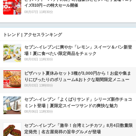
イズ810円～の特大セール開催
08月07日 11時30分
トレンド | アクセスランキング
セブン‐イレブンに爽やか「レモン」スイーツ＆パン新登
場！夏に食べたい限定商品をチェック
08月03日 11時30分
ピザハット夏休みセット3種が3,000円から！お盆や集ま
りにぴったりのボリューム&おトクな期間限定メニュー
08月03日 13時00分
セブン‐イレブン「よくばりサンド」シリーズ新作チョコ
ミント登場｜夏限定スイーツサンドの爽快な魅力
08月06日 11時30分
セブン-イレブン「激辛！台湾ミンチカツ」8月4日数量限
定発売｜名古屋発祥の旨辛グルメが登場