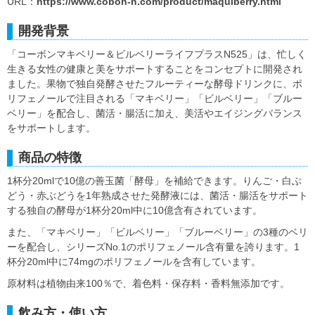
URL：
https://www.cobon-n.com/product/maquiberry.html
開発背景
「コーボンマキベリー＆ビルベリーライフプラスN525」は、忙しく
生きる女性の健康と美をサポートすることをコンセプトに開発され
ました。果物で独自発酵させたフルーティーな酵母ドリンクに、ポ
リフェノールで注目される「マキベリー」「ビルベリー」「ブルー
ベリー」を配合し、菌活・腸活に加え、美活やエイジングバランス
をサポートします。
商品の特徴
1杯分20mlで10億の善玉菌「酵母」を補給できます。りんご・白ぶ
どう・赤ぶどうを1年熟成させた発酵液には、菌活・腸活をサポート
する独自の酵母が1杯分20ml中に10億含有されています。
また、「マキベリー」「ビルベリー」「ブルーベリー」の3種のベリ
ーを配合し、シリーズNo.1のポリフェノール含有量を誇ります。1
杯分20ml中に74mgのポリフェノールを含有しています。
原材料は植物由来100％で、着色料・保存料・香料無添加です。
飲み方・使い方