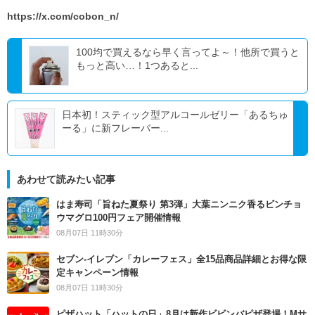
https://x.com/cobon_n/
100均で買えるなら早く言ってよ～！他所で買うと
もっと高い…！1つあると...
日本初！スティック型アルコールゼリー「あるちゅ
ーる」に新フレーバー...
あわせて読みたい記事
はま寿司「旨ねた夏祭り 第3弾」大葉ニンニク香るビンチョ
ウマグロ100円フェア開催情報
08月07日 11時30分
セブン‐イレブン「カレーフェス」全15品商品詳細とお得な限
定キャンペーン情報
08月07日 11時30分
ピザハット「ハットの日」8月は新作ビビンバピザ登場！Mサ