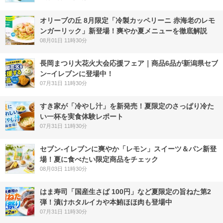
オリーブの丘 8月限定「冷製カッペリーニ 赤海老のレモ
ンガーリック」新登場！爽やか夏メニューを徹底解説
08月01日 11時30分
長岡まつり大花火大会応援フェア｜商品6品が新潟県セブ
ン−イレブンに登場中！
07月31日 11時30分
すき家が「冷やし汁」を新発売！夏限定のさっぱり冷た
い一杯を実食体験レポート
07月31日 11時30分
セブン‐イレブンに爽やか「レモン」スイーツ＆パン新登
場！夏に食べたい限定商品をチェック
08月03日 11時30分
はま寿司「国産生さば 100円」など夏限定の旨ねた第2
弾！漬けホタルイカや本鮪ほほ肉も登場中
07月31日 11時30分