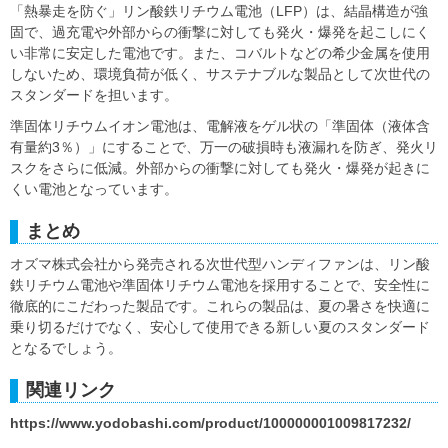
「熱暴走を防ぐ」リン酸鉄リチウム電池（LFP）は、結晶構造が強
固で、過充電や外部からの衝撃に対しても発火・爆発を起こしにく
い非常に安定した電池です。また、コバルトなどの希少金属を使用
しないため、環境負荷が低く、サステナブルな製品として次世代の
スタンダードを担います。
準固体リチウムイオン電池は、電解液をゲル状の「準固体（液体含
有量約3％）」にすることで、万一の破損時も液漏れを防ぎ、発火リ
スクをさらに低減。外部からの衝撃に対しても発火・爆発が起きに
くい電池となっています。
まとめ
オズマ株式会社から発売される次世代型ハンディファンは、リン酸
鉄リチウム電池や準固体リチウム電池を採用することで、安全性に
徹底的にこだわった製品です。これらの製品は、夏の暑さを快適に
乗り切るだけでなく、安心して使用できる新しい夏のスタンダード
となるでしょう。
関連リンク
https://www.yodobashi.com/product/100000001009817232/