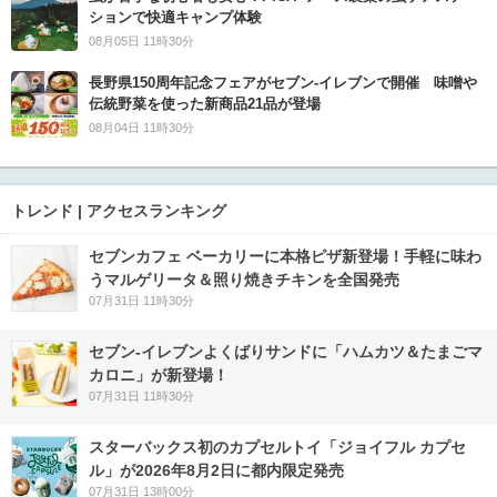
ションで快適キャンプ体験
08月05日 11時30分
長野県150周年記念フェアがセブン-イレブンで開催 味噌や
伝統野菜を使った新商品21品が登場
08月04日 11時30分
トレンド | アクセスランキング
セブンカフェ ベーカリーに本格ピザ新登場！手軽に味わ
うマルゲリータ＆照り焼きチキンを全国発売
07月31日 11時30分
セブン‐イレブンよくばりサンドに「ハムカツ＆たまごマ
カロニ」が新登場！
07月31日 11時30分
スターバックス初のカプセルトイ「ジョイフル カプセ
ル」が2026年8月2日に都内限定発売
07月31日 13時00分