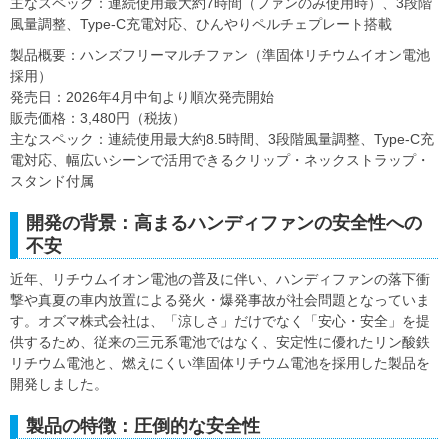
主なスペック：連続使用最大約7時間（ファンのみ使用時）、3段階
風量調整、Type-C充電対応、ひんやりペルチェプレート搭載
製品概要：ハンズフリーマルチファン（準固体リチウムイオン電池
採用）
発売日：2026年4月中旬より順次発売開始
販売価格：3,480円（税抜）
主なスペック：連続使用最大約8.5時間、3段階風量調整、Type-C充
電対応、幅広いシーンで活用できるクリップ・ネックストラップ・
スタンド付属
開発の背景：高まるハンディファンの安全性への
不安
近年、リチウムイオン電池の普及に伴い、ハンディファンの落下衝
撃や真夏の車内放置による発火・爆発事故が社会問題となっていま
す。オズマ株式会社は、「涼しさ」だけでなく「安心・安全」を提
供するため、従来の三元系電池ではなく、安定性に優れたリン酸鉄
リチウム電池と、燃えにくい準固体リチウム電池を採用した製品を
開発しました。
製品の特徴：圧倒的な安全性