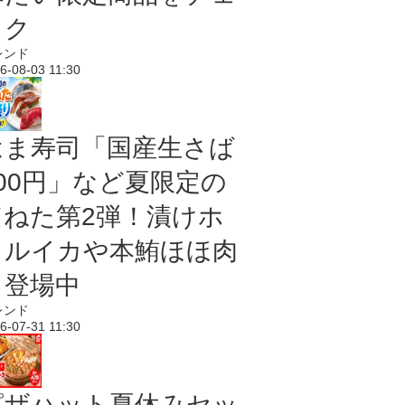
ック
レンド
6-08-03 11:30
はま寿司「国産生さば
100円」など夏限定の
旨ねた第2弾！漬けホ
タルイカや本鮪ほほ肉
も登場中
レンド
6-07-31 11:30
ピザハット夏休みセッ