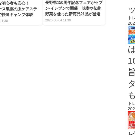
長野県150周年記念フェアがセブ
な初心者も安心！
ン-イレブンで開催 味噌や伝統
アース製薬の虫ケアステ
野菜を使った新商品21品が登場
で快適キャンプ体験
ト
2026-08-04 11:30
11:30
202
ト
202