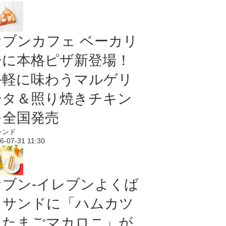
セブンカフェ ベーカリ
ーに本格ピザ新登場！
手軽に味わうマルゲリ
ータ＆照り焼きチキン
を全国発売
レンド
6-07-31 11:30
セブン‐イレブンよくば
りサンドに「ハムカツ
＆たまごマカロニ」が