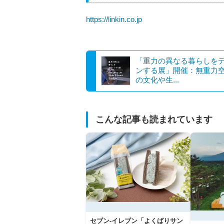
https://linkin.co.jp
「重力の異なる暮らしを
ンする展」開催：無重力
の文化や生...
こんな記事も読まれています
セブン‐イレブン「よくばりサン