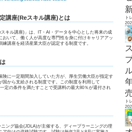
講座(Reスキル講座)とは
ト
202
スキル講座)」は、IT・AI・データを中心とした将来の成
において、働く人が高度な専門性を身に付けキャリアアッ
訓練講座を経済産業大臣が認定する制度です。
は
ル
保険に一定期間加入していた方が、厚生労働大臣が指定す
が国から支給される制度です。この制度を利用して
すると、一定の条件を満たすことで受講料の最大80％が還付され
ト
202
ニング協会(JDLA)が主催する、ディープラーニングの理
ニア向けの資格試験です。試験は毎年2月と8月に実施さ