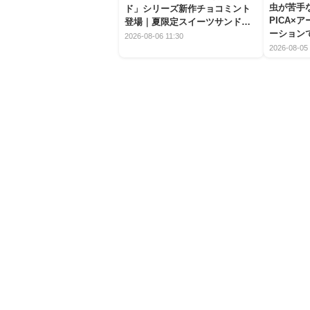
虫が苦手
ド」シリーズ新作チョコミント
PICA×
登場｜夏限定スイーツサンドの
ーション
爽快な魅力
2026-08-06 11:30
2026-08-05 