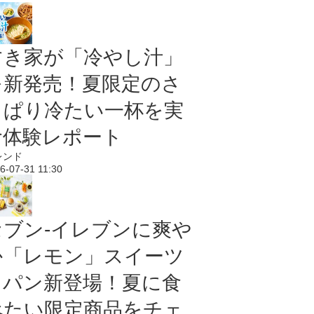
すき家が「冷やし汁」
を新発売！夏限定のさ
っぱり冷たい一杯を実
食体験レポート
レンド
6-07-31 11:30
セブン‐イレブンに爽や
か「レモン」スイーツ
＆パン新登場！夏に食
べたい限定商品をチェ