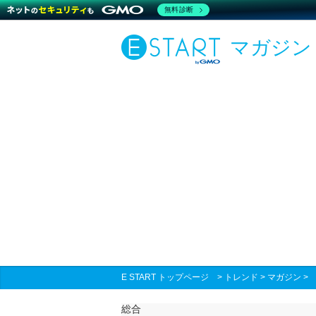
無料診断
マガジン
E START トップページ
>
トレンド
>
マガジン
総合