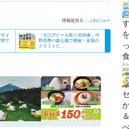
情報提供元：
ぷれにゅー
デザイ
「大江戸ビール祭り2026春」中
空間で
野四季の森公園で開催！全国の
クラフトビ...
ト
202