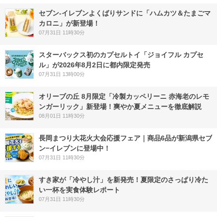
セブン‐イレブンよくばりサンドに「ハムカツ＆たまごマ
カロニ」が新登場！
07月31日 11時30分
スターバックス初のカプセルトイ「ジョイフル カプセ
ル」が2026年8月2日に都内限定発売
07月31日 13時00分
オリーブの丘 8月限定「冷製カッペリーニ 赤海老のレモ
ンガーリック」新登場！爽やか夏メニューを徹底解説
08月01日 11時30分
長岡まつり大花火大会応援フェア｜商品6品が新潟県セブ
ン−イレブンに登場中！
07月31日 11時30分
すき家が「冷やし汁」を新発売！夏限定のさっぱり冷た
い一杯を実食体験レポート
07月31日 11時30分