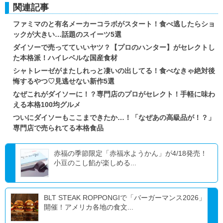
関連記事
ファミマのと有名メーカーコラボがスタート！食べ逃したらショ
ックが大きい…話題のスイーツ5選
ダイソーで売ってていいヤツ？【プロのハンター】がセレクトし
た本格派！ハイレベルな国産食材
シャトレーゼがまたしれっと凄いの出してる！食べなきゃ絶対後
悔するやつ♡見逃せない新作5選
なぜこれがダイソーに！？専門店のプロがセレクト！手軽に味わ
える本格100均グルメ
ついにダイソーもここまできたか…！「なぜあの高級品が！？」
専門店で売られてる本格食品
赤福の季節限定「赤福水ようかん」が4/18発売！
小豆のこし餡が楽しめる...
BLT STEAK ROPPONGIで「バーガーマンス2026」
開催！アメリカ各地の食文...