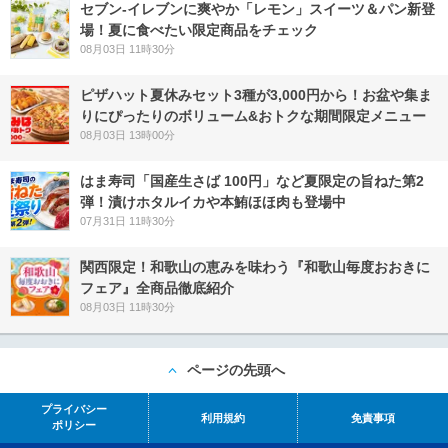
セブン‐イレブンに爽やか「レモン」スイーツ＆パン新登
場！夏に食べたい限定商品をチェック
08月03日 11時30分
ピザハット夏休みセット3種が3,000円から！お盆や集ま
りにぴったりのボリューム&おトクな期間限定メニュー
08月03日 13時00分
はま寿司「国産生さば 100円」など夏限定の旨ねた第2
弾！漬けホタルイカや本鮪ほほ肉も登場中
07月31日 11時30分
関西限定！和歌山の恵みを味わう『和歌山毎度おおきに
フェア』全商品徹底紹介
08月03日 11時30分
ページの先頭へ
プライバシー
利用規約
免責事項
ポリシー