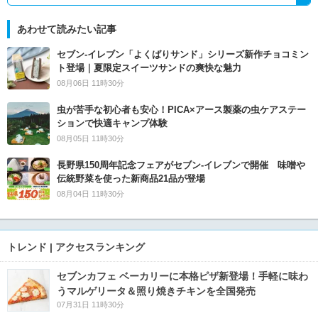
あわせて読みたい記事
セブン‐イレブン「よくばりサンド」シリーズ新作チョコミン
ト登場｜夏限定スイーツサンドの爽快な魅力
08月06日 11時30分
虫が苦手な初心者も安心！PICA×アース製薬の虫ケアステー
ションで快適キャンプ体験
08月05日 11時30分
長野県150周年記念フェアがセブン-イレブンで開催 味噌や
伝統野菜を使った新商品21品が登場
08月04日 11時30分
トレンド | アクセスランキング
セブンカフェ ベーカリーに本格ピザ新登場！手軽に味わ
うマルゲリータ＆照り焼きチキンを全国発売
07月31日 11時30分