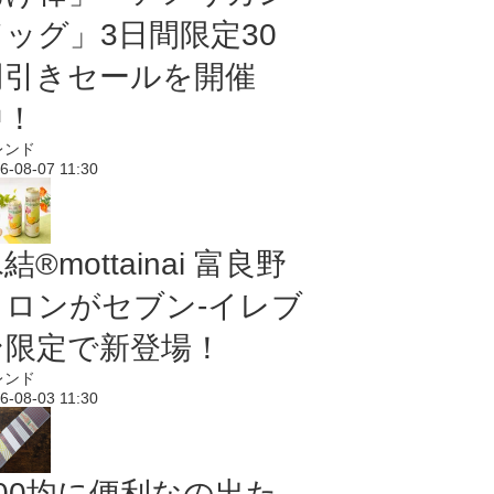
ドッグ」3日間限定30
円引きセールを開催
中！
レンド
6-08-07 11:30
結®mottainai 富良野
メロンがセブン‐イレブ
ン限定で新登場！
レンド
6-08-03 11:30
100均に便利なの出た