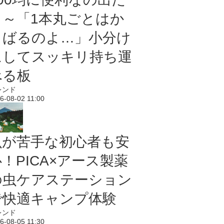
よ～「1本丸ごとはか
さばるのよ…」小分け
にしてスッキリ持ち運
べる板
レンド
6-08-02 11:00
虫が苦手な初心者も安
！PICA×アース製薬
の虫ケアステーション
で快適キャンプ体験
レンド
6-08-05 11:30