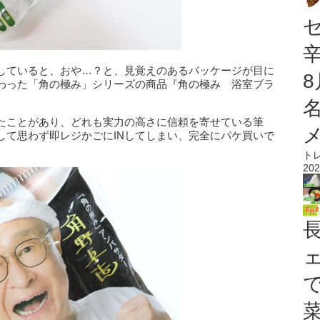
していると、おや…？と、見覚えのあるパッケージが目に
わった「角の極み」シリーズの商品『角の極み 浴室ブラ
たことがあり、どれも実力の高さに信頼を寄せている筆
して思わず即レジかごにINしてしまい、完全にパケ買いで
ト
202