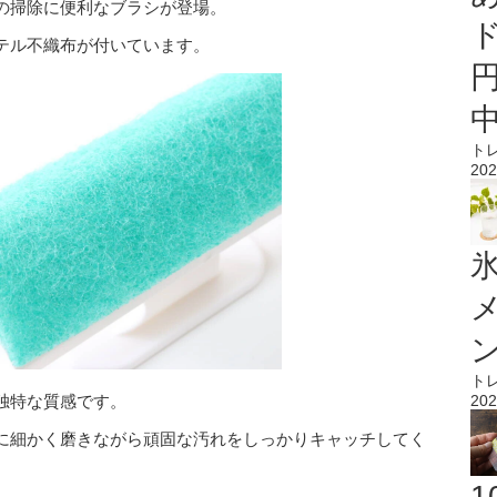
の掃除に便利なブラシが登場。
テル不織布が付いています。
ト
202
氷
ト
独特な質感です。
202
に細かく磨きながら頑固な汚れをしっかりキャッチしてく