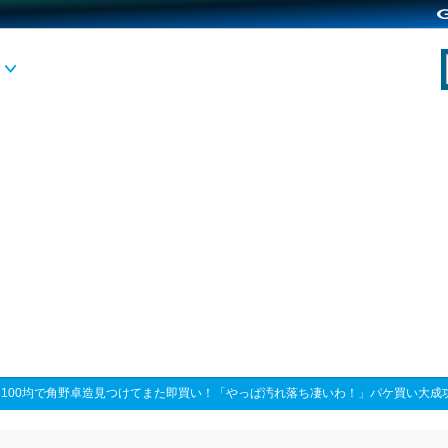
>
100均で角野卓造見つけてまた即買い！「やっぱ汚れ落ち凄いわ！」パケ買い大成