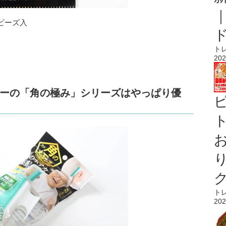
ビーズ入
ト
202
ーの「角の極み」シリーズはやっぱり優
ト
ト
202