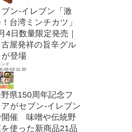
セブン-イレブン「激
辛！台湾ミンチカツ」
8月4日数量限定発売｜
名古屋発祥の旨辛グル
メが登場
レンド
6-08-03 11:30
長野県150周年記念フ
ェアがセブン-イレブン
で開催 味噌や伝統野
菜を使った新商品21品