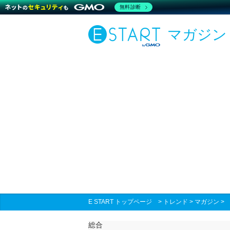
無料診断
マガジン
E START トップページ
>
トレンド
>
マガジン
総合