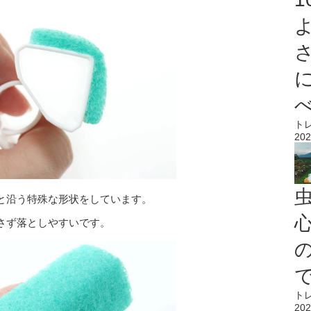
ト
202
と沿う特殊な形状をしています。
心
さず落としやすいです。
ト
202