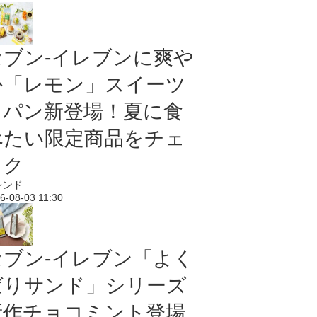
セブン‐イレブンに爽や
か「レモン」スイーツ
＆パン新登場！夏に食
べたい限定商品をチェ
ック
レンド
6-08-03 11:30
セブン‐イレブン「よく
ばりサンド」シリーズ
新作チョコミント登場