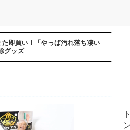
てまた即買い！「やっぱ汚れ落ち凄い
除グッズ
ト