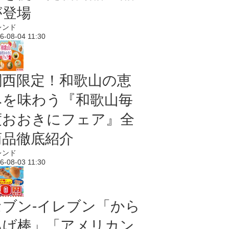
が登場
レンド
6-08-04 11:30
関西限定！和歌山の恵
みを味わう『和歌山毎
度おおきにフェア』全
商品徹底紹介
レンド
6-08-03 11:30
セブン‐イレブン「から
あげ棒」「アメリカン