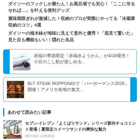
ダイソーのフックしか勝たん！お風呂場でも安心！「ここに吊る
せれば…」を叶える便利グッズ
賞味期限ぎれが激減した！収納のプロが実際にやってる「冷蔵庫
収納のコツ」4選
ダイソーの植木鉢が地味に見えて意外と優秀！「底見て驚いた」
見た目も機能もいい！隠れた名品
赤福の季節限定「赤福水ようかん」が4/18発売！
小豆のこし餡が楽しめる...
BLT STEAK ROPPONGIで「バーガーマンス2026」
開催！アメリカ各地の食文...
あわせて読みたい記事
セブン‐イレブン「よくばりサンド」シリーズ新作チョコミン
ト登場｜夏限定スイーツサンドの爽快な魅力
08月06日 11時30分