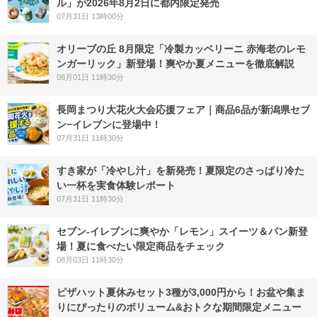
ル」が2026年8月2日に都内限定発売
07月31日 13時00分
オリーブの丘 8月限定「冷製カッペリーニ 赤海老のレモ
ンガーリック」新登場！爽やか夏メニューを徹底解説
08月01日 11時30分
長岡まつり大花火大会応援フェア｜商品6品が新潟県セブ
ン−イレブンに登場中！
07月31日 11時30分
すき家が「冷やし汁」を新発売！夏限定のさっぱり冷た
い一杯を実食体験レポート
07月31日 11時30分
セブン‐イレブンに爽やか「レモン」スイーツ＆パン新登
場！夏に食べたい限定商品をチェック
08月03日 11時30分
ピザハット夏休みセット3種が3,000円から！お盆や集ま
りにぴったりのボリューム&おトクな期間限定メニュー