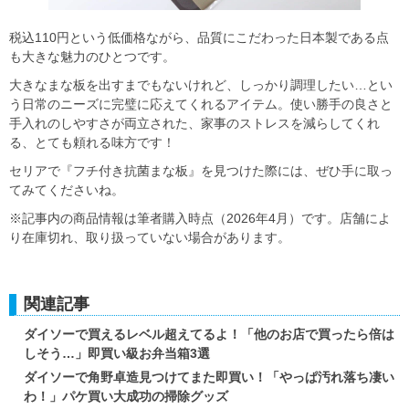
税込110円という低価格ながら、品質にこだわった日本製である点
も大きな魅力のひとつです。
大きなまな板を出すまでもないけれど、しっかり調理したい…とい
う日常のニーズに完璧に応えてくれるアイテム。使い勝手の良さと
手入れのしやすさが両立された、家事のストレスを減らしてくれ
る、とても頼れる味方です！
セリアで『フチ付き抗菌まな板』を見つけた際には、ぜひ手に取っ
てみてくださいね。
※記事内の商品情報は筆者購入時点（2026年4月）です。店舗によ
り在庫切れ、取り扱っていない場合があります。
関連記事
ダイソーで買えるレベル超えてるよ！「他のお店で買ったら倍は
しそう…」即買い級お弁当箱3選
ダイソーで角野卓造見つけてまた即買い！「やっぱ汚れ落ち凄い
わ！」パケ買い大成功の掃除グッズ