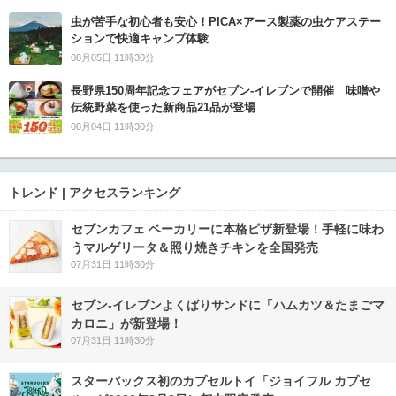
虫が苦手な初心者も安心！PICA×アース製薬の虫ケアステー
ションで快適キャンプ体験
08月05日 11時30分
長野県150周年記念フェアがセブン-イレブンで開催 味噌や
伝統野菜を使った新商品21品が登場
08月04日 11時30分
トレンド | アクセスランキング
セブンカフェ ベーカリーに本格ピザ新登場！手軽に味わ
うマルゲリータ＆照り焼きチキンを全国発売
07月31日 11時30分
セブン‐イレブンよくばりサンドに「ハムカツ＆たまごマ
カロニ」が新登場！
07月31日 11時30分
スターバックス初のカプセルトイ「ジョイフル カプセ