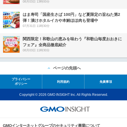
08月03日 13時00分
はま寿司「国産生さば 100円」など夏限定の旨ねた第2
弾！漬けホタルイカや本鮪ほほ肉も登場中
07月31日 11時30分
関西限定！和歌山の恵みを味わう『和歌山毎度おおきに
フェア』全商品徹底紹介
08月03日 11時30分
ページの先頭へ
プライバシー
利用規約
免責事項
ポリシー
Copyright © 2026 GMO INSIGHT Inc. All Rights Reserved.
GMOインターネットグループのセキュリティ事業について