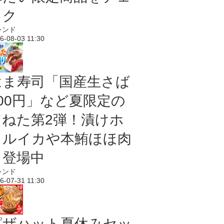
ック
レンド
6-08-03 11:30
はま寿司「国産生さば
100円」など夏限定の
旨ねた第2弾！漬けホ
タルイカや本鮪ほほ肉
も登場中
レンド
6-07-31 11:30
ピザハット夏休みセッ