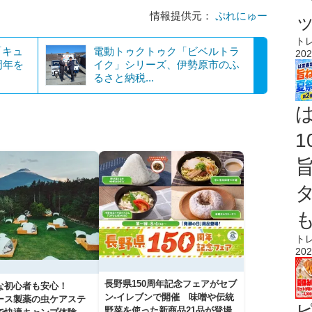
情報提供元：
ぷれにゅー
ト
「キュ
電動トゥクトゥク「ビベルトラ
202
周年を
イク」シリーズ、伊勢原市のふ
るさと納税...
ト
202
長野県150周年記念フェアがセブ
な初心者も安心！
ン-イレブンで開催 味噌や伝統
アース製薬の虫ケアステ
野菜を使った新商品21品が登場