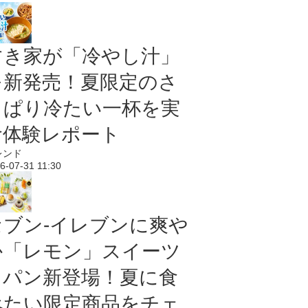
すき家が「冷やし汁」
を新発売！夏限定のさ
っぱり冷たい一杯を実
食体験レポート
レンド
6-07-31 11:30
セブン‐イレブンに爽や
か「レモン」スイーツ
＆パン新登場！夏に食
べたい限定商品をチェ