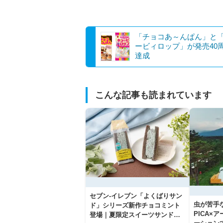
「チョコあ～んぱん」と
ービィロップ」が発売40
達成
こんな記事も読まれています
セブン‐イレブン「よくばりサン
虫が苦手
ド」シリーズ新作チョコミント
PICA×
登場｜夏限定スイーツサンドの