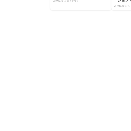
ーション
爽快な魅力
2026-08-06 11:30
2026-08-05 