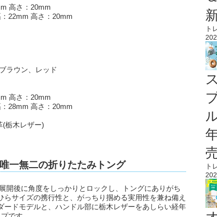
mm 高さ：20mm
2mm 高さ：20mm
ト
202
クブラウン、レッド
mm 高さ：20mm
8mm 高さ：20mm
ル
(栃木レザー)
唯一無二の折りたたみトング
ト
202
、展開後に角度をしっかりとロックし、トングにありがち
ひらサイズの携行性と、がっちり掴める実用性を兼ね備え
ダードモデルと、ハンドル部に栃木レザーをあしらい経年
ップです。