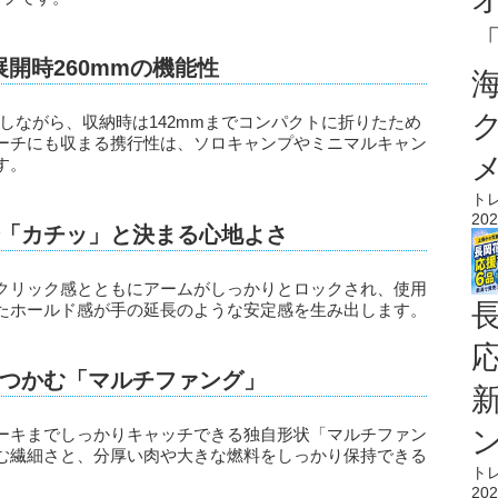
展開時260mmの機能性
保しながら、収納時は142mmまでコンパクトに折りたため
ーチにも収まる携行性は、ソロキャンプやミニマルキャン
す。
ト
202
「カチッ」と決まる心地よさ
クリック感とともにアームがしっかりとロックされ、使用
たホールド感が手の延長のような安定感を生み出します。
つかむ「マルチファング」
ーキまでしっかりキャッチできる独自形状「マルチファン
む繊細さと、分厚い肉や大きな燃料をしっかり保持できる
ト
202