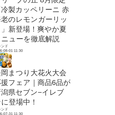
「冷製カッペリーニ 赤
海老のレモンガーリッ
ク」新登場！爽やか夏
メニューを徹底解説
レンド
6-08-01 11:30
長岡まつり大花火大会
応援フェア｜商品6品が
新潟県セブン−イレブ
ンに登場中！
レンド
6-07-31 11:30