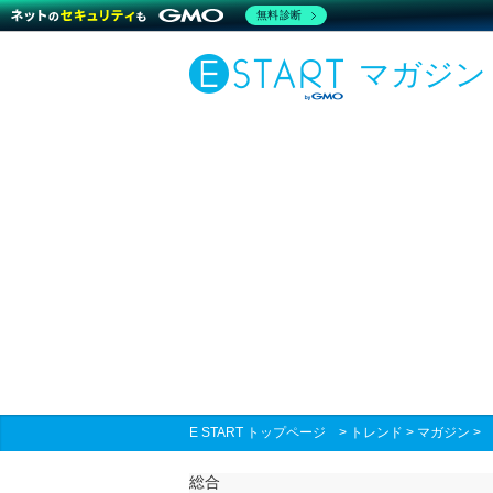
無料診断
マガジン
E START トップページ
>
トレンド
>
マガジン
総合