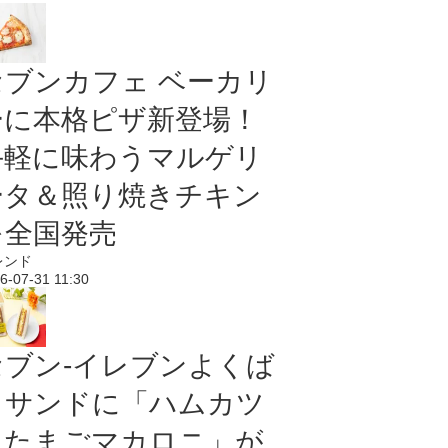
セブンカフェ ベーカリ
ーに本格ピザ新登場！
手軽に味わうマルゲリ
ータ＆照り焼きチキン
を全国発売
レンド
6-07-31 11:30
セブン‐イレブンよくば
りサンドに「ハムカツ
＆たまごマカロニ」が