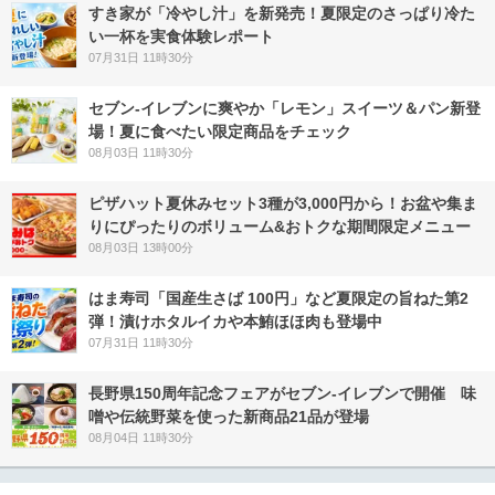
すき家が「冷やし汁」を新発売！夏限定のさっぱり冷た
い一杯を実食体験レポート
07月31日 11時30分
セブン‐イレブンに爽やか「レモン」スイーツ＆パン新登
場！夏に食べたい限定商品をチェック
08月03日 11時30分
ピザハット夏休みセット3種が3,000円から！お盆や集ま
りにぴったりのボリューム&おトクな期間限定メニュー
08月03日 13時00分
はま寿司「国産生さば 100円」など夏限定の旨ねた第2
弾！漬けホタルイカや本鮪ほほ肉も登場中
07月31日 11時30分
長野県150周年記念フェアがセブン-イレブンで開催 味
噌や伝統野菜を使った新商品21品が登場
08月04日 11時30分