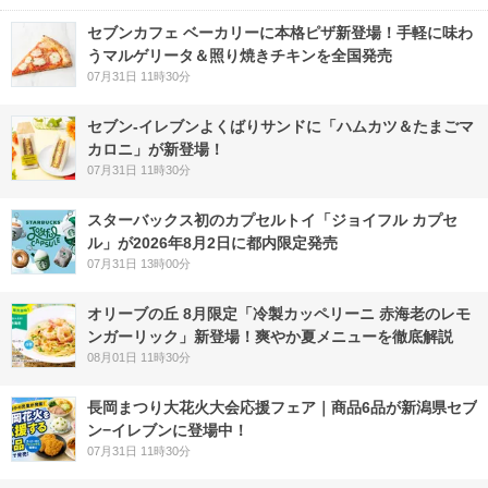
セブンカフェ ベーカリーに本格ピザ新登場！手軽に味わ
うマルゲリータ＆照り焼きチキンを全国発売
07月31日 11時30分
セブン‐イレブンよくばりサンドに「ハムカツ＆たまごマ
カロニ」が新登場！
07月31日 11時30分
スターバックス初のカプセルトイ「ジョイフル カプセ
ル」が2026年8月2日に都内限定発売
07月31日 13時00分
オリーブの丘 8月限定「冷製カッペリーニ 赤海老のレモ
ンガーリック」新登場！爽やか夏メニューを徹底解説
08月01日 11時30分
長岡まつり大花火大会応援フェア｜商品6品が新潟県セブ
ン−イレブンに登場中！
07月31日 11時30分