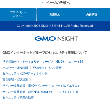
ページの先頭へ
プライバシー
利用規約
免責事項
ポリシー
Copyright © 2026 GMO INSIGHT Inc. All Rights Reserved.
GMOインターネットグループのセキュリティ事業について
世界初総合ネットセキュリティサービス「GMOセキュリティ24」
パスワード漏洩診断
Webサイトリスク診断
セキュリティ相談AIチャットボット
実在証明・盗聴対策
サイバー攻撃対策（GMOサイバーセキュリティ byイエラエ）
サイバー攻撃対策（GMO Flatt Security）
なりすまし対策
セキュリティ事業の軌跡