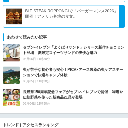
BLT STEAK ROPPONGIで「バーガーマンス2026」
開催！アメリカ各地の食文...
あわせて読みたい記事
セブン‐イレブン「よくばりサンド」シリーズ新作チョコミン
ト登場｜夏限定スイーツサンドの爽快な魅力
08月06日 11時30分
虫が苦手な初心者も安心！PICA×アース製薬の虫ケアステー
ションで快適キャンプ体験
08月05日 11時30分
長野県150周年記念フェアがセブン-イレブンで開催 味噌や
伝統野菜を使った新商品21品が登場
08月04日 11時30分
トレンド | アクセスランキング