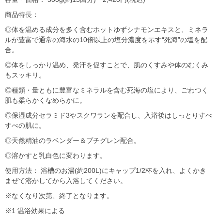
商品特長：
◎体を温める成分を多く含むホットゆずシナモンエキスと、ミネラ
ルが豊富で通常の海水の10倍以上の塩分濃度を示す“死海”の塩を配
合。
◎体をしっかり温め、発汗を促すことで、肌のくすみや体のむくみ
もスッキリ。
◎種類・量ともに豊富なミネラルを含む死海の塩により、ごわつく
肌も柔らかくなめらかに。
◎保湿成分セラミド3やスクワランを配合し、入浴後はしっとりすべ
すべの肌に。
◎天然精油のラベンダー＆プチグレン配合。
◎溶かすと乳白色に変わります。
使用方法： 浴槽のお湯(約200L)にキャップ1/2杯を入れ、よくかき
まぜて溶かしてから入浴してください。
※なくなり次第、終了となります。
※1 温浴効果による