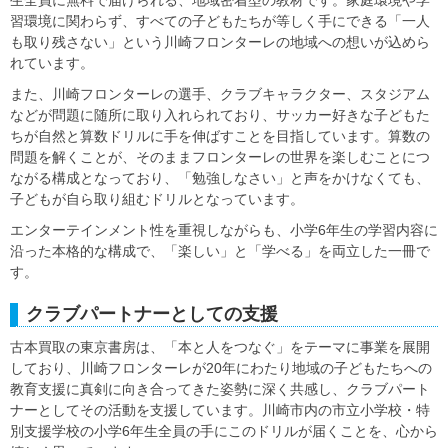
生全員に無料で届けられる、地域密着型の教材です。家庭環境や学
習環境に関わらず、すべての子どもたちが等しく手にできる「一人
も取り残さない」という川崎フロンターレの地域への想いが込めら
れています。
また、川崎フロンターレの選手、クラブキャラクター、スタジアム
などが問題に随所に取り入れられており、サッカー好きな子どもた
ちが自然と算数ドリルに手を伸ばすことを目指しています。算数の
問題を解くことが、そのままフロンターレの世界を楽しむことにつ
ながる構成となっており、「勉強しなさい」と声をかけなくても、
子どもが自ら取り組むドリルとなっています。
エンターテインメント性を重視しながらも、小学6年生の学習内容に
沿った本格的な構成で、「楽しい」と「学べる」を両立した一冊で
す。
クラブパートナーとしての支援
古本買取の東京書房は、「本と人をつなぐ」をテーマに事業を展開
しており、川崎フロンターレが20年にわたり地域の子どもたちへの
教育支援に真剣に向き合ってきた姿勢に深く共感し、クラブパート
ナーとしてその活動を支援しています。川崎市内の市立小学校・特
別支援学校の小学6年生全員の手にこのドリルが届くことを、心から