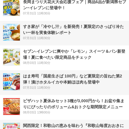
長岡まつり大花火大会応援フェア｜商品6品が新潟県セブ
ン−イレブンに登場中！
07月31日 11時30分
すき家が「冷やし汁」を新発売！夏限定のさっぱり冷た
い一杯を実食体験レポート
07月31日 11時30分
セブン‐イレブンに爽やか「レモン」スイーツ＆パン新登
場！夏に食べたい限定商品をチェック
08月03日 11時30分
はま寿司「国産生さば 100円」など夏限定の旨ねた第2
弾！漬けホタルイカや本鮪ほほ肉も登場中
07月31日 11時30分
ピザハット夏休みセット3種が3,000円から！お盆や集ま
りにぴったりのボリューム&おトクな期間限定メニュー
08月03日 13時00分
関西限定！和歌山の恵みを味わう『和歌山毎度おおきに