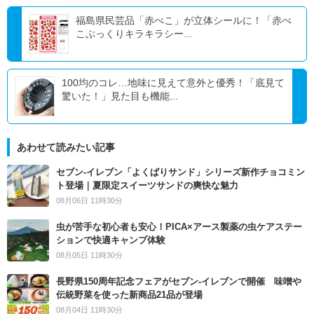
福島県民芸品「赤べこ」が立体シールに！「赤べ
こぷっくりキラキラシー...
100均のコレ…地味に見えて意外と優秀！「底見て
驚いた！」見た目も機能...
あわせて読みたい記事
セブン‐イレブン「よくばりサンド」シリーズ新作チョコミン
ト登場｜夏限定スイーツサンドの爽快な魅力
08月06日 11時30分
虫が苦手な初心者も安心！PICA×アース製薬の虫ケアステー
ションで快適キャンプ体験
08月05日 11時30分
長野県150周年記念フェアがセブン-イレブンで開催 味噌や
伝統野菜を使った新商品21品が登場
08月04日 11時30分