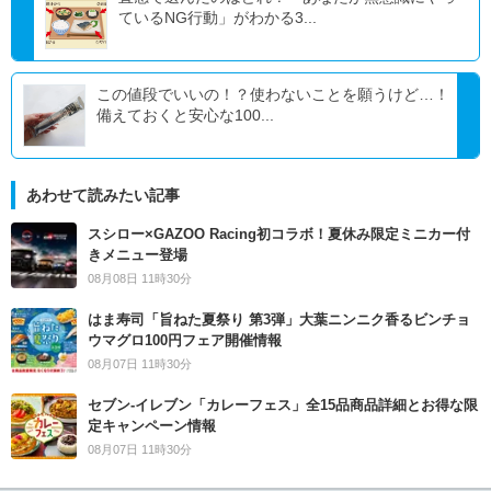
ているNG行動」がわかる3...
この値段でいいの！？使わないことを願うけど…！
備えておくと安心な100...
あわせて読みたい記事
スシロー×GAZOO Racing初コラボ！夏休み限定ミニカー付
きメニュー登場
08月08日 11時30分
はま寿司「旨ねた夏祭り 第3弾」大葉ニンニク香るビンチョ
ウマグロ100円フェア開催情報
08月07日 11時30分
セブン‐イレブン「カレーフェス」全15品商品詳細とお得な限
定キャンペーン情報
08月07日 11時30分