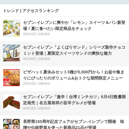
トレンド | アクセスランキング
セブン‐イレブンに爽やか「レモン」スイーツ＆パン新登
場！夏に食べたい限定商品をチェック
08月03日 11時30分
セブン‐イレブン「よくばりサンド」シリーズ新作チョコ
ミント登場｜夏限定スイーツサンドの爽快な魅力
08月06日 11時30分
ピザハット夏休みセット3種が3,000円から！お盆や集ま
りにぴったりのボリューム&おトクな期間限定メニュー
08月03日 13時00分
セブン-イレブン「激辛！台湾ミンチカツ」8月4日数量限
定発売｜名古屋発祥の旨辛グルメが登場
08月03日 11時30分
長野県150周年記念フェアがセブン-イレブンで開催 味
噌や伝統野菜を使った新商品21品が登場