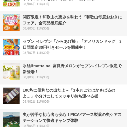
08月04日 11時30分
関西限定！和歌山の恵みを味わう『和歌山毎度おおきに
フェア』全商品徹底紹介
08月03日 11時30分
セブン‐イレブン「からあげ棒」「アメリカンドッグ」3
日間限定30円引きセールを開催中！
08月07日 11時30分
氷結®mottainai 富良野メロンがセブン‐イレブン限定で
新登場！
08月03日 11時30分
100均に便利なの出たよ～「1本丸ごとはかさばるの
よ…」小分けにしてスッキリ持ち運べる板
08月02日 11時00分
虫が苦手な初心者も安心！PICA×アース製薬の虫ケアス
テーションで快適キャンプ体験
08月05日 11時30分