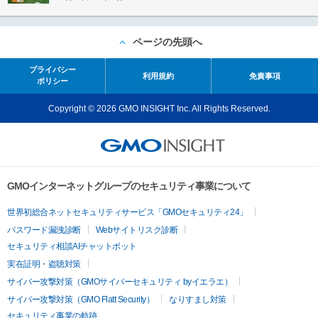
ページの先頭へ
プライバシー
利用規約
免責事項
ポリシー
Copyright © 2026 GMO INSIGHT Inc. All Rights Reserved.
GMOインターネットグループのセキュリティ事業について
世界初総合ネットセキュリティサービス「GMOセキュリティ24」
パスワード漏洩診断
Webサイトリスク診断
セキュリティ相談AIチャットボット
実在証明・盗聴対策
サイバー攻撃対策（GMOサイバーセキュリティ byイエラエ）
サイバー攻撃対策（GMO Flatt Security）
なりすまし対策
セキュリティ事業の軌跡