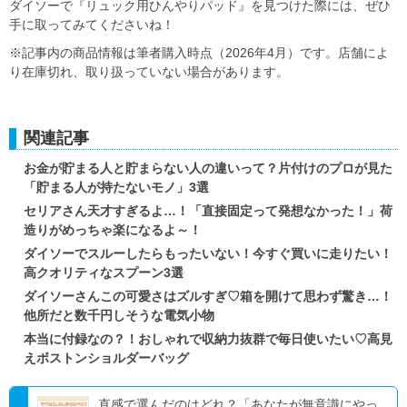
ダイソーで『リュック用ひんやりパッド』を見つけた際には、ぜひ
手に取ってみてくださいね！
※記事内の商品情報は筆者購入時点（2026年4月）です。店舗によ
り在庫切れ、取り扱っていない場合があります。
関連記事
お金が貯まる人と貯まらない人の違いって？片付けのプロが見た
「貯まる人が持たないモノ」3選
セリアさん天才すぎるよ…！「直接固定って発想なかった！」荷
造りがめっちゃ楽になるよ～！
ダイソーでスルーしたらもったいない！今すぐ買いに走りたい！
高クオリティなスプーン3選
ダイソーさんこの可愛さはズルすぎ♡箱を開けて思わず驚き…！
他所だと数千円しそうな電気小物
本当に付録なの？！おしゃれで収納力抜群で毎日使いたい♡高見
えボストンショルダーバッグ
直感で選んだのはどれ？「あなたが無意識にやっ