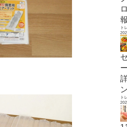
ト
202
ト
202