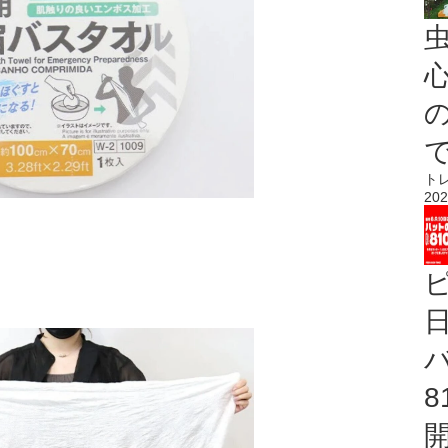
心
ト
202