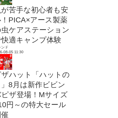
虫が苦手な初心者も安
！PICA×アース製薬
の虫ケアステーション
で快適キャンプ体験
レンド
6-08-05 11:30
ピザハット「ハットの
日」8月は新作ビビン
バピザ登場！Mサイズ
810円～の特大セール
開催