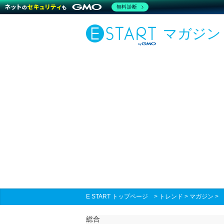
無料診断
マガジン
E START トップページ
>
トレンド
>
マガジン
総合