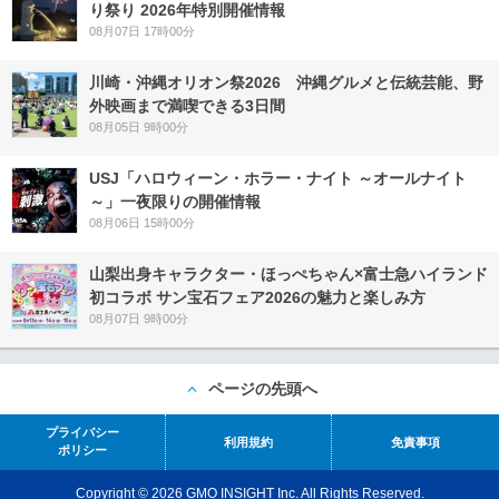
り祭り 2026年特別開催情報
08月07日 17時00分
川崎・沖縄オリオン祭2026 沖縄グルメと伝統芸能、野
外映画まで満喫できる3日間
08月05日 9時00分
USJ「ハロウィーン・ホラー・ナイト ～オールナイト
～」一夜限りの開催情報
08月06日 15時00分
山梨出身キャラクター・ほっぺちゃん×富士急ハイランド
初コラボ サン宝石フェア2026の魅力と楽しみ方
08月07日 9時00分
ページの先頭へ
プライバシー
利用規約
免責事項
ポリシー
Copyright © 2026 GMO INSIGHT Inc. All Rights Reserved.