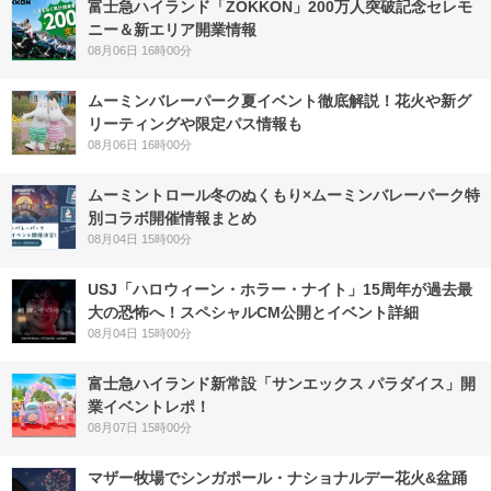
富士急ハイランド「ZOKKON」200万人突破記念セレモ
ニー＆新エリア開業情報
08月06日 16時00分
ムーミンバレーパーク夏イベント徹底解説！花火や新グ
リーティングや限定パス情報も
08月06日 16時00分
ムーミントロール冬のぬくもり×ムーミンバレーパーク特
別コラボ開催情報まとめ
08月04日 15時00分
USJ「ハロウィーン・ホラー・ナイト」15周年が過去最
大の恐怖へ！スペシャルCM公開とイベント詳細
08月04日 15時00分
富士急ハイランド新常設「サンエックス パラダイス」開
業イベントレポ！
08月07日 15時00分
マザー牧場でシンガポール・ナショナルデー花火&盆踊