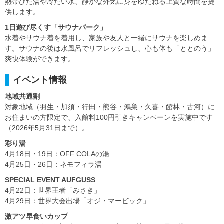
熱帯びた湯や冷たい水、静かな外気に身をゆだねる上質な時間を提
供します。
1日遊び尽くす「サウナパーク」
水着やサウナ着を着用し、家族や友人と一緒にサウナを楽しめま
す。サウナの後は水風呂でリフレッシュし、心も体も「ととのう」
爽快体験ができます。
イベント情報
地域共通割
対象地域（羽生・加須・行田・熊谷・鴻巣・久喜・館林・古河）に
お住まいの方限定で、入館料100円引きキャンペーンを実施中です
（2026年5月31日まで）。
彩り湯
4月18日・19日：OFF COLAの湯
4月25日・26日：ネモフィラ湯
SPECIAL EVENT AUFGUSS
4月22日：世界王者「みさき」
4月29日：世界大会出場「オジ・マービック」
激アツ早食いカップ