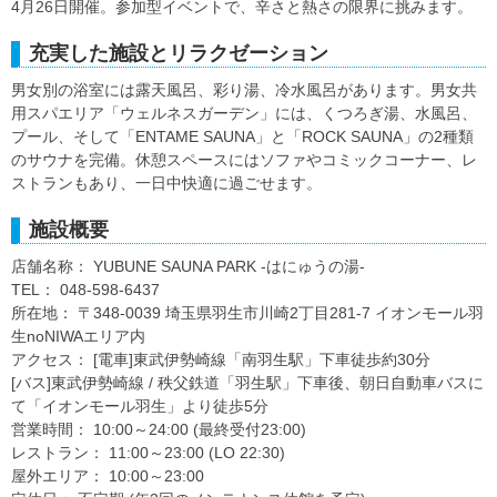
4月26日開催。参加型イベントで、辛さと熱さの限界に挑みます。
充実した施設とリラクゼーション
男女別の浴室には露天風呂、彩り湯、冷水風呂があります。男女共
用スパエリア「ウェルネスガーデン」には、くつろぎ湯、水風呂、
プール、そして「ENTAME SAUNA」と「ROCK SAUNA」の2種類
のサウナを完備。休憩スペースにはソファやコミックコーナー、レ
ストランもあり、一日中快適に過ごせます。
施設概要
店舗名称： YUBUNE SAUNA PARK -はにゅうの湯-
TEL： 048-598-6437
所在地： 〒348-0039 埼玉県羽生市川崎2丁目281-7 イオンモール羽
生noNIWAエリア内
アクセス： [電車]東武伊勢崎線「南羽生駅」下車徒歩約30分
[バス]東武伊勢崎線 / 秩父鉄道「羽生駅」下車後、朝日自動車バスに
て「イオンモール羽生」より徒歩5分
営業時間： 10:00～24:00 (最終受付23:00)
レストラン： 11:00～23:00 (LO 22:30)
屋外エリア： 10:00～23:00