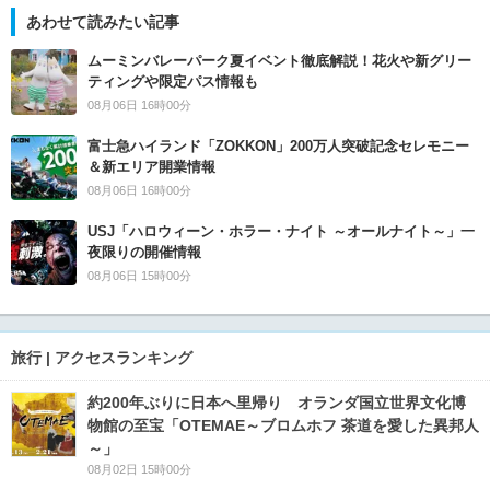
あわせて読みたい記事
ムーミンバレーパーク夏イベント徹底解説！花火や新グリー
ティングや限定パス情報も
08月06日 16時00分
富士急ハイランド「ZOKKON」200万人突破記念セレモニー
＆新エリア開業情報
08月06日 16時00分
USJ「ハロウィーン・ホラー・ナイト ～オールナイト～」一
夜限りの開催情報
08月06日 15時00分
旅行 | アクセスランキング
約200年ぶりに日本へ里帰り オランダ国立世界文化博
物館の至宝「OTEMAE～ブロムホフ 茶道を愛した異邦人
～」
08月02日 15時00分