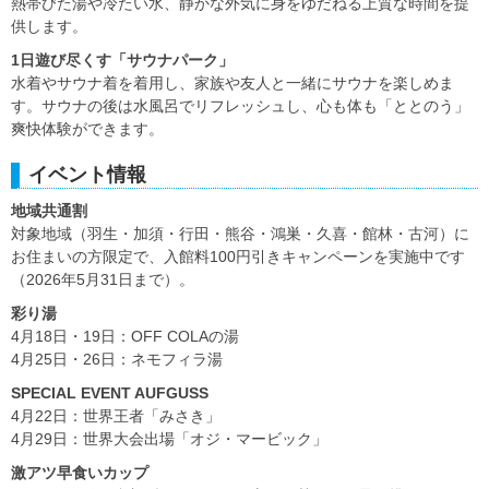
熱帯びた湯や冷たい水、静かな外気に身をゆだねる上質な時間を提
供します。
1日遊び尽くす「サウナパーク」
水着やサウナ着を着用し、家族や友人と一緒にサウナを楽しめま
す。サウナの後は水風呂でリフレッシュし、心も体も「ととのう」
爽快体験ができます。
イベント情報
地域共通割
対象地域（羽生・加須・行田・熊谷・鴻巣・久喜・館林・古河）に
お住まいの方限定で、入館料100円引きキャンペーンを実施中です
（2026年5月31日まで）。
彩り湯
4月18日・19日：OFF COLAの湯
4月25日・26日：ネモフィラ湯
SPECIAL EVENT AUFGUSS
4月22日：世界王者「みさき」
4月29日：世界大会出場「オジ・マービック」
激アツ早食いカップ