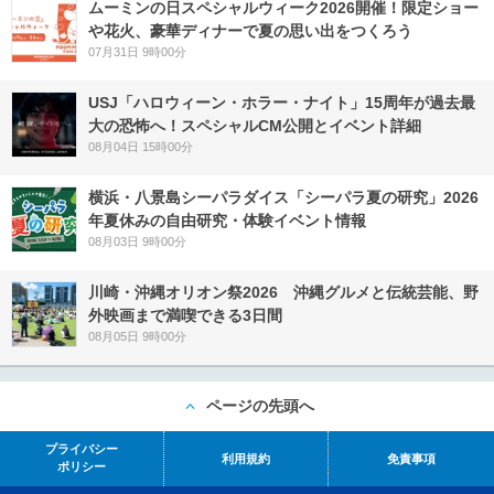
ムーミンの日スペシャルウィーク2026開催！限定ショー
や花火、豪華ディナーで夏の思い出をつくろう
07月31日 9時00分
USJ「ハロウィーン・ホラー・ナイト」15周年が過去最
大の恐怖へ！スペシャルCM公開とイベント詳細
08月04日 15時00分
横浜・八景島シーパラダイス「シーパラ夏の研究」2026
年夏休みの自由研究・体験イベント情報
08月03日 9時00分
川崎・沖縄オリオン祭2026 沖縄グルメと伝統芸能、野
外映画まで満喫できる3日間
08月05日 9時00分
ページの先頭へ
プライバシー
利用規約
免責事項
ポリシー