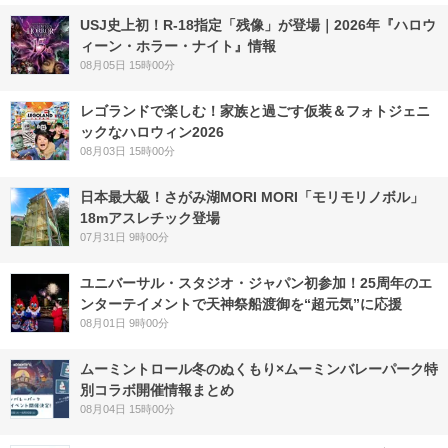
USJ史上初！R-18指定「残像」が登場｜2026年『ハロウ
ィーン・ホラー・ナイト』情報
08月05日 15時00分
レゴランドで楽しむ！家族と過ごす仮装＆フォトジェニ
ックなハロウィン2026
08月03日 15時00分
日本最大級！さがみ湖MORI MORI「モリモリノボル」
18mアスレチック登場
07月31日 9時00分
ユニバーサル・スタジオ・ジャパン初参加！25周年のエ
ンターテイメントで天神祭船渡御を“超元気”に応援
08月01日 9時00分
ムーミントロール冬のぬくもり×ムーミンバレーパーク特
別コラボ開催情報まとめ
08月04日 15時00分