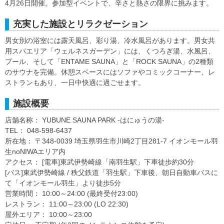
4月26日開催。参加型イベントで、辛さと熱さの限界に挑みます。
充実した施設とリラクゼーション
男女別の浴室には露天風呂、彩り湯、冷水風呂があります。男女共
用スパエリア「ウェルネスガーデン」には、くつろぎ湯、水風呂、
プール、そして「ENTAME SAUNA」と「ROCK SAUNA」の2種類
のサウナを完備。休憩スペースにはソファやコミックコーナー、レ
ストランもあり、一日中快適に過ごせます。
施設概要
店舗名称： YUBUNE SAUNA PARK -はにゅうの湯-
TEL： 048-598-6437
所在地： 〒348-0039 埼玉県羽生市川崎2丁目281-7 イオンモール羽
生noNIWAエリア内
アクセス： [電車]東武伊勢崎線「南羽生駅」下車徒歩約30分
[バス]東武伊勢崎線 / 秩父鉄道「羽生駅」下車後、朝日自動車バスに
て「イオンモール羽生」より徒歩5分
営業時間： 10:00～24:00 (最終受付23:00)
レストラン： 11:00～23:00 (LO 22:30)
屋外エリア： 10:00～23:00