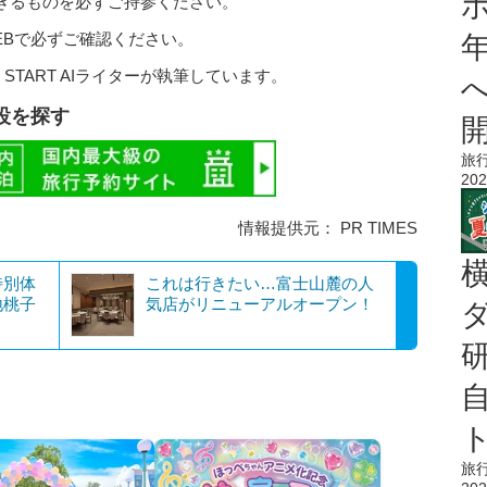
きるものを必ずご持参ください。
EBで必ずご確認ください。
 START AIライターが執筆しています。
設を探す
旅
202
情報提供元： PR TIMES
特別体
これは行きたい…富士山麓の人
地桃子
気店がリニューアルオープン！
旅