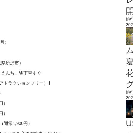
旅
202
（月）
玉県所沢市）
うえんち」駅下車すぐ
アトラクションフリー）】
旅
円）
202
0円）
0円）
（通常1,900円）