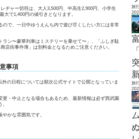
旅
ヂャー切符は、大人3,500円、中高生2,900円、小学生
202
と、最大で1,400円の値引きとなります。
るので、一日中ゆうえんち内で遊び尽くしたい方には非常
トラン〜豪華列車はミステリーを乗せて〜」、「ふしぎ駄
丘商店街事件簿」は別料金となるためご注意ください。
「
意事項
0、それ以外の日程については順次公式サイトで公開となっていま
旅
202
変更・中止となる場合もあるため、最新情報は必ず西武園
う。
賑やかな雰囲気です。