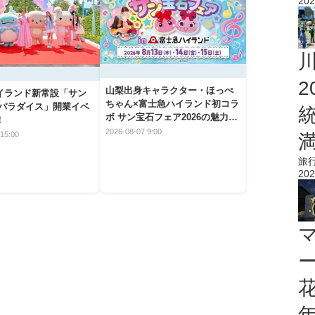
202
山梨出身キャラクター・ほっぺ
イランド新常設「サン
ちゃん×富士急ハイランド初コラ
 パラダイス」開業イベ
ボ サン宝石フェア2026の魅力と
！
楽しみ方
2026-08-07 9:00
15:00
旅
202
花