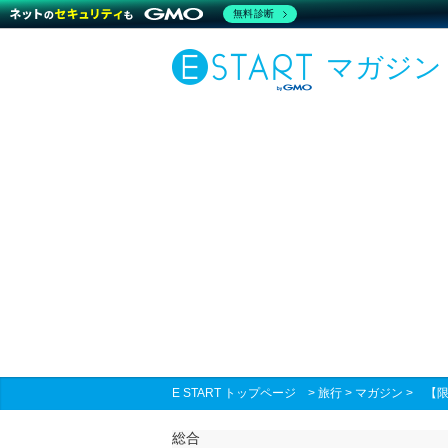
無料診断
マガジン
E START トップページ
>
旅行
>
マガジン
>
【
総合