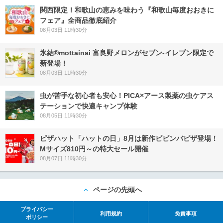
関西限定！和歌山の恵みを味わう『和歌山毎度おおきに
フェア』全商品徹底紹介
08月03日 11時30分
氷結®mottainai 富良野メロンがセブン‐イレブン限定で
新登場！
08月03日 11時30分
虫が苦手な初心者も安心！PICA×アース製薬の虫ケアス
テーションで快適キャンプ体験
08月05日 11時30分
ピザハット「ハットの日」8月は新作ビビンバピザ登場！
Mサイズ810円～の特大セール開催
08月07日 11時30分
ページの先頭へ
プライバシー
利用規約
免責事項
ポリシー