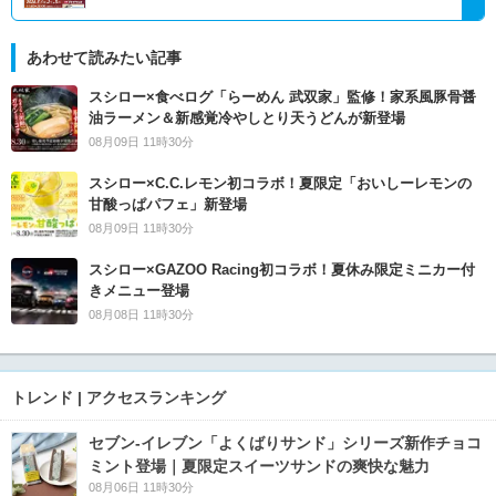
あわせて読みたい記事
スシロー×食べログ「らーめん 武双家」監修！家系風豚骨醤
油ラーメン＆新感覚冷やしとり天うどんが新登場
08月09日 11時30分
スシロー×C.C.レモン初コラボ！夏限定「おいしーレモンの
甘酸っぱパフェ」新登場
08月09日 11時30分
スシロー×GAZOO Racing初コラボ！夏休み限定ミニカー付
きメニュー登場
08月08日 11時30分
トレンド | アクセスランキング
セブン‐イレブン「よくばりサンド」シリーズ新作チョコ
ミント登場｜夏限定スイーツサンドの爽快な魅力
08月06日 11時30分