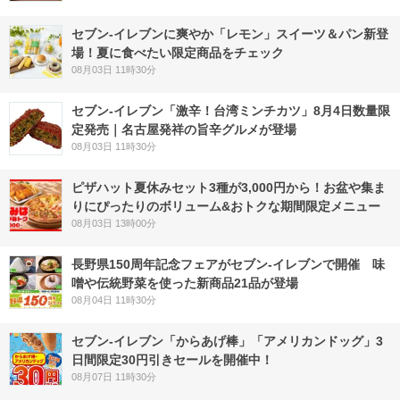
セブン‐イレブンに爽やか「レモン」スイーツ＆パン新登
場！夏に食べたい限定商品をチェック
08月03日 11時30分
セブン-イレブン「激辛！台湾ミンチカツ」8月4日数量限
定発売｜名古屋発祥の旨辛グルメが登場
08月03日 11時30分
ピザハット夏休みセット3種が3,000円から！お盆や集ま
りにぴったりのボリューム&おトクな期間限定メニュー
08月03日 13時00分
長野県150周年記念フェアがセブン-イレブンで開催 味
噌や伝統野菜を使った新商品21品が登場
08月04日 11時30分
セブン‐イレブン「からあげ棒」「アメリカンドッグ」3
日間限定30円引きセールを開催中！
08月07日 11時30分