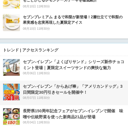
もことかじるレモンチーズケーキを徹底紹介
08月10日 11時30分
セブンプレミアム まるで和梨が新登場！2層仕立てで和梨の
果実感を忠実再現した夏限定アイス
08月10日 11時30分
トレンド | アクセスランキング
セブン‐イレブン「よくばりサンド」シリーズ新作チョコ
ミント登場｜夏限定スイーツサンドの爽快な魅力
08月06日 11時30分
セブン‐イレブン「からあげ棒」「アメリカンドッグ」3
日間限定30円引きセールを開催中！
08月07日 11時30分
長野県150周年記念フェアがセブン-イレブンで開催 味
噌や伝統野菜を使った新商品21品が登場
08月04日 11時30分