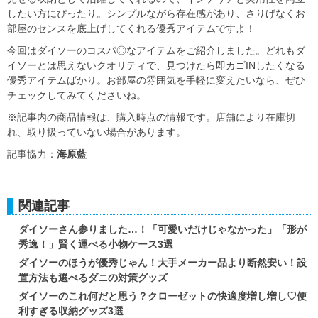
したい方にぴったり。シンプルながら存在感があり、さりげなくお
部屋のセンスを底上げしてくれる優秀アイテムですよ！
今回はダイソーのコスパ◎なアイテムをご紹介しました。どれもダ
イソーとは思えないクオリティで、見つけたら即カゴINしたくなる
優秀アイテムばかり。お部屋の雰囲気を手軽に変えたいなら、ぜひ
チェックしてみてくださいね。
※記事内の商品情報は、購入時点の情報です。店舗により在庫切
れ、取り扱っていない場合があります。
記事協力：
海原藍
関連記事
ダイソーさん参りました…！「可愛いだけじゃなかった」「形が
秀逸！」賢く運べる小物ケース3選
ダイソーのほうが優秀じゃん！大手メーカー品より断然安い！設
置方法も選べるダニの対策グッズ
ダイソーのこれ何だと思う？クローゼットの快適度増し増し♡便
利すぎる収納グッズ3選