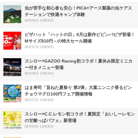
虫が苦手な初心者も安心！PICA×アース製薬の虫ケアス
テーションで快適キャンプ体験
08月05日 11時30分
ピザハット「ハットの日」8月は新作ビビンバピザ登場！
Mサイズ810円～の特大セール開催
08月07日 11時30分
スシロー×GAZOO Racing初コラボ！夏休み限定ミニカ
ー付きメニュー登場
08月08日 11時30分
はま寿司「旨ねた夏祭り 第3弾」大葉ニンニク香るビン
チョウマグロ100円フェア開催情報
08月07日 11時30分
スシロー×C.C.レモン初コラボ！夏限定「おいしーレモン
の甘酸っぱパフェ」新登場
08月09日 11時30分