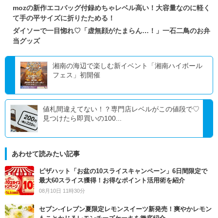
mozの新作エコバッグ付録めちゃレベル高い！大容量なのに軽く
て手の平サイズに折りたためる！
ダイソーで一目惚れ♡「虚無顔がたまらん…！」一石二鳥のお弁
当グッズ
湘南の海辺で楽しむ新イベント「湘南ハイボール
フェス」初開催
値札間違えてない！？専門店レベルがこの値段で♡
見つけたら即買いの100...
あわせて読みたい記事
ピザハット「お盆の10スライスキャンペーン」6日間限定で
最大60スライス獲得！お得なポイント活用術を紹介
08月10日 11時30分
セブン‐イレブン夏限定レモンスイーツ新発売！爽やかレモン