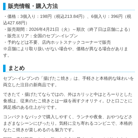
販売情報・購入方法
・価格：3個入り：198円（税込213.84円）、6個入り：396円（税
込427.68円）
・販売期間：2026年4月21日（火）～順次（終了日は店舗による）
・販売エリア：全国のセブン‐イレブン
・予約などは不要、店内ホットスナックコーナーで販売
※店舗により取り扱いがない場合や、価格が異なる場合がありま
す。
まとめ
セブン‐イレブンの「揚げたこ焼き」は、手軽さと本格的な味わいを
両立した注目の新商品です。
できたて・揚げたてならではの、外はカリッと中はとろーりとした
食感は、従来のたこ焼きとは一線を画すクオリティ。ひと口ごとに
満足感のある仕上がりです。
コンパクトなパックで購入しやすく、ランチや夜食、おやつなどさ
まざまなシーンにぴったり。気軽に立ち寄れるコンビニで、本格的
なたこ焼きが楽しめるのも魅力です。