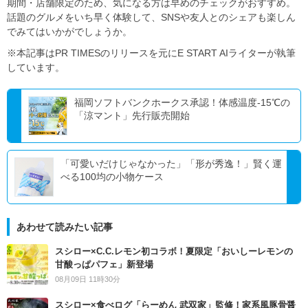
期間・店舗限定のため、気になる方は早めのチェックがおすすめ。
話題のグルメをいち早く体験して、SNSや友人とのシェアも楽しん
でみてはいかがでしょうか。
※本記事はPR TIMESのリリースを元にE START AIライターが執筆
しています。
福岡ソフトバンクホークス承認！体感温度-15℃の
「涼マント」先行販売開始
「可愛いだけじゃなかった」「形が秀逸！」賢く運
べる100均の小物ケース
あわせて読みたい記事
スシロー×C.C.レモン初コラボ！夏限定「おいしーレモンの
甘酸っぱパフェ」新登場
08月09日 11時30分
スシロー×食べログ「らーめん 武双家」監修！家系風豚骨醤