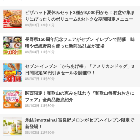
ピザハット夏休みセット3種が3,000円から！お盆や集ま
りにぴったりのボリューム&おトクな期間限定メニュー
08月03日 13時00分
長野県150周年記念フェアがセブン-イレブンで開催 味
噌や伝統野菜を使った新商品21品が登場
08月04日 11時30分
セブン‐イレブン「からあげ棒」「アメリカンドッグ」3
日間限定30円引きセールを開催中！
08月07日 11時30分
関西限定！和歌山の恵みを味わう『和歌山毎度おおきに
フェア』全商品徹底紹介
08月03日 11時30分
氷結®mottainai 富良野メロンがセブン‐イレブン限定で
新登場！
08月03日 11時30分