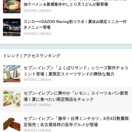
油ラーメン＆新感覚冷やしとり天うどんが新登場
08月09日 11時30分
スシロー×GAZOO Racing初コラボ！夏休み限定ミニカー付
きメニュー登場
08月08日 11時30分
トレンド | アクセスランキング
セブン‐イレブン「よくばりサンド」シリーズ新作チョコ
ミント登場｜夏限定スイーツサンドの爽快な魅力
08月06日 11時30分
セブン‐イレブンに爽やか「レモン」スイーツ＆パン新登
場！夏に食べたい限定商品をチェック
08月03日 11時30分
セブン-イレブン「激辛！台湾ミンチカツ」8月4日数量限
定発売｜名古屋発祥の旨辛グルメが登場
08月03日 11時30分