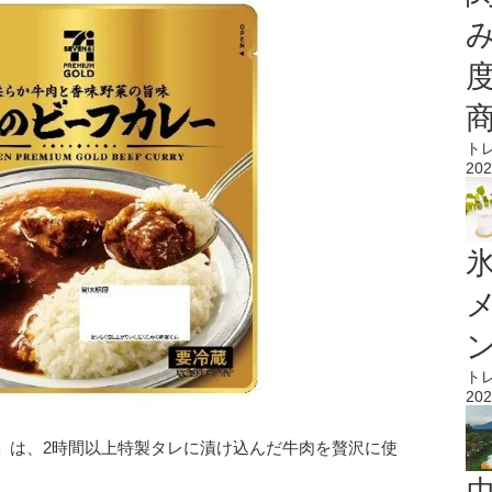
ト
202
氷
ト
202
」は、2時間以上特製タレに漬け込んだ牛肉を贅沢に使