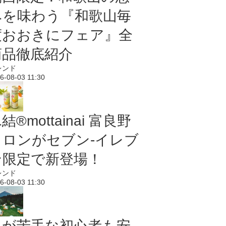
みを味わう『和歌山毎
度おおきにフェア』全
商品徹底紹介
レンド
6-08-03 11:30
結®mottainai 富良野
メロンがセブン‐イレブ
ン限定で新登場！
レンド
6-08-03 11:30
虫が苦手な初心者も安