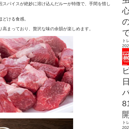
煎スパイスが絶妙に溶け込んだルーが特徴で、手間を惜し
心
ほどける食感。
り高まっており、贅沢な味の余韻が楽しめます。
ト
202
ト
202