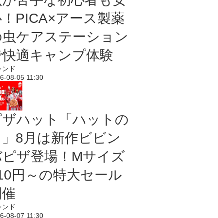
！PICA×アース製薬
の虫ケアステーション
で快適キャンプ体験
レンド
6-08-05 11:30
ピザハット「ハットの
日」8月は新作ビビン
バピザ登場！Mサイズ
810円～の特大セール
開催
レンド
6-08-07 11:30