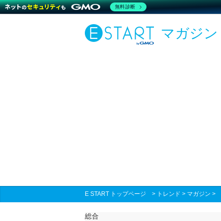
無料診断
マガジン
E START トップページ
>
トレンド
>
マガジン
総合