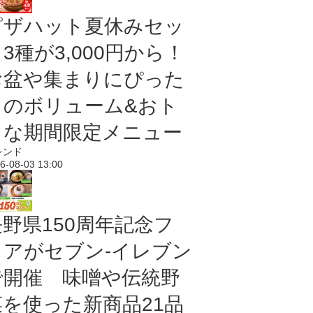
ピザハット夏休みセッ
3種が3,000円から！
お盆や集まりにぴった
りのボリューム&おト
クな期間限定メニュー
レンド
6-08-03 13:00
長野県150周年記念フ
ェアがセブン-イレブン
で開催 味噌や伝統野
菜を使った新商品21品