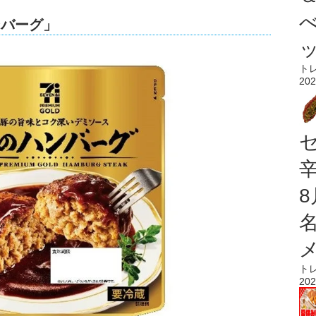
ンバーグ」
ト
202
ト
202