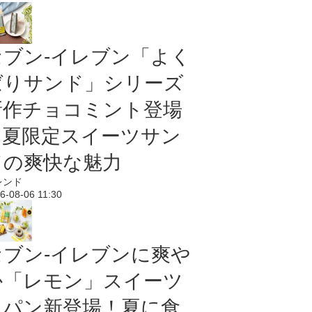
セブン‐イレブン「よく
ばりサンド」シリーズ
新作チョコミント登場
｜夏限定スイーツサン
ドの爽快な魅力
レンド
6-08-06 11:30
セブン‐イレブンに爽や
か「レモン」スイーツ
＆パン新登場！夏に食