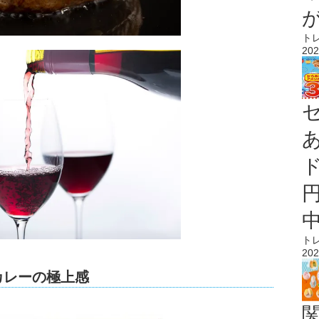
ト
202
ト
202
カレーの極上感