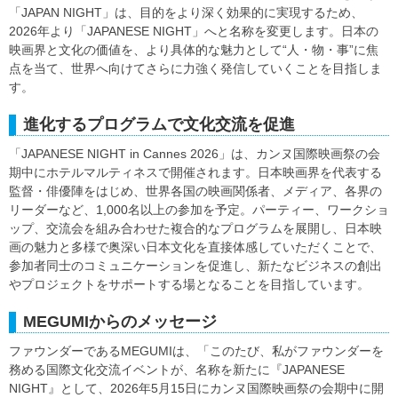
「JAPAN NIGHT」は、目的をより深く効果的に実現するため、
2026年より「JAPANESE NIGHT」へと名称を変更します。日本の
映画界と文化の価値を、より具体的な魅力として“人・物・事”に焦
点を当て、世界へ向けてさらに力強く発信していくことを目指しま
す。
進化するプログラムで文化交流を促進
「JAPANESE NIGHT in Cannes 2026」は、カンヌ国際映画祭の会
期中にホテルマルティネスで開催されます。日本映画界を代表する
監督・俳優陣をはじめ、世界各国の映画関係者、メディア、各界の
リーダーなど、1,000名以上の参加を予定。パーティー、ワークショ
ップ、交流会を組み合わせた複合的なプログラムを展開し、日本映
画の魅力と多様で奥深い日本文化を直接体感していただくことで、
参加者同士のコミュニケーションを促進し、新たなビジネスの創出
やプロジェクトをサポートする場となることを目指しています。
MEGUMIからのメッセージ
ファウンダーであるMEGUMIは、「このたび、私がファウンダーを
務める国際文化交流イベントが、名称を新たに『JAPANESE
NIGHT』として、2026年5月15日にカンヌ国際映画祭の会期中に開