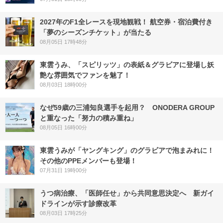
2027年のF1全レースを現地観戦！ 航空券・宿泊費付き
「夢のシーズンチケット」が当たる
08月05日 17時48分
東雲うみ、「スピリッツ」の表紙＆グラビアに登場し妖
艶な雰囲気でファンを魅了！
08月03日 18時00分
なぜ59歳の三浦知良選手を起用？ ONODERA GROUP
と重なった「努力の積み重ね」
08月05日 16時00分
東雲うみが「ヤングキング」のグラビアで泡まみれに！
その他のPPEメンバーも登場！
07月31日 19時00分
うつ病治療、「医師任せ」から共同意思決定へ 新ガイ
ドラインが示す診療改革
08月03日 17時25分