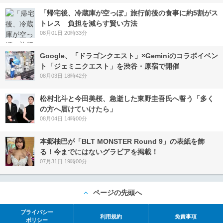
「帰宅後、冷蔵庫が空っぽ」旅行前後の食事に約5割がス
トレス 負担を減らす賢い方法
08月01日 20時33分
Google、「ドラゴンクエスト」×Geminiのコラボイベン
ト「ジェミニクエスト」を渋谷・原宿で開催
08月03日 18時42分
松村北斗と今田美桜、急逝した東野圭吾氏へ誓う「多く
の方へ届けていけたら」
08月04日 14時00分
本郷柚巴が「BLT MONSTER Round 9」の表紙を飾
る！今までにはないグラビアを掲載！
07月31日 19時00分
ページの先頭へ
プライバシー
利用規約
免責事項
ポリシー