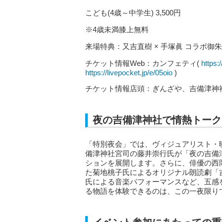
こども(4歳～中学生) 3,500円
※4歳未満膝上無料
来場特典：又吉直樹 × 手塚眞 コラボ
チケット情報Web：カンフェティ(
https:
https://livepocket.jp/e/05oio
)
チケット情報店頭：ぎんざや、吉備津神社
夜の吉備津神社で情熱トーク
「特別夜会」では、ヴィジュアリスト・
備津神社宮司の藤井崇行氏が「夜の吉備
ションを展開します。さらに、俳優の西
た菊地桃子氏によるオリジナル朗読劇「
氏による音楽パフォーマンスなど、五感
る物語を体験できるのは、この一夜限り