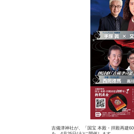
吉備津神社が、「国宝 本殿・拝殿再建6
を、4月25日(土)に開催します。