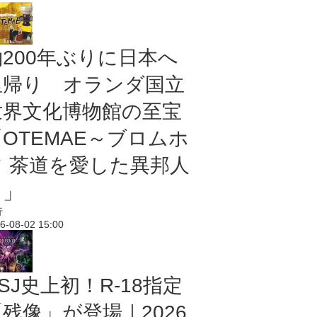
約200年ぶりに日本へ
里帰り オランダ国立
世界文化博物館の至宝
「OTEMAE～ブロムホ
フ 茶道を愛した異邦人
～」
行
6-08-02 15:00
SJ史上初！R-18指定
残像」が登場｜2026