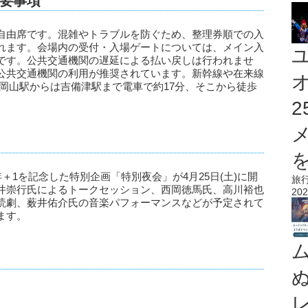
要事項
自由席です。混雑やトラブルを防ぐため、整理券順での入
れます。会場内の受付・入場ゲートについては、メイン入
です。公共交通機関の遅延による払い戻しは行われませ
公共交通機関の利用が推奨されています。新幹線や在来線
岡山駅からは吉備津駅まで電車で約17分、そこから徒歩
を
＋1を記念した特別企画「特別夜会」が4月25日(土)に開
旅
井崇行氏によるトークセッション、西岡徳馬氏、高川裕也
202
読劇、薮井佑介氏の音楽パフォーマンスなどが予定されて
ます。