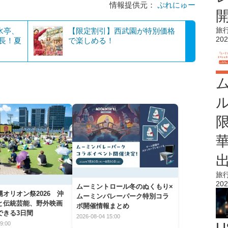
情報提供元：
ぷれにゅー
旅
水亭、
【限定割引】西武園が特別価格
202
延長！夏
で楽しめる！
旅
202
ムーミントロール冬のぬくもり×
オリオン祭2026 沖
ムーミンバレーパーク特別コラ
と伝統芸能、野外映画
ボ開催情報まとめ
できる3日間
2026-08-04 15:00
9:00