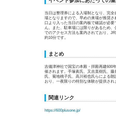
イベント参加にあたっての重
当日は整理券による入場制となり、完全
場となりますので、早めの来場が推奨さ
口より入った当日の案内板で確認が必要
ん。また、駐車場には限りがあるため、
でのアクセス方法も案内されており、JR
約10分です。
まとめ
吉備津神社で国宝の本殿・拝殿再建600年
催されます。手塚眞氏、又吉直樹氏、藤
氏、菊地桃子氏、高川裕也氏らによる朗
おり、一夜限りの特別な体験が提供され
関連リンク
https://600plusone.jp/