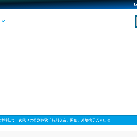
備津神社で一夜限りの特別体験「特別夜会」開催、菊地桃子氏も出演