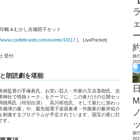
御朱印帳＆むかし吉備団子セット
//www.confetti-web.com/events/14117
)、LivePocket(
 受付
旅
202
と朗読劇を堪能
映画監督の手塚眞氏、お笑い芸人・作家の又吉直樹氏、吉
津神社で情熱トーク」をテーマに、この夜だけの公開セッ
M
岡徳馬氏（特別出演）、高川裕也氏、そして新たに加わっ
吉備津の釜」や、最先端電子楽器奏者・作曲家の薮井佑介
を刺激するプログラムが予定されています。国宝の夜に灯
です。
旅
202