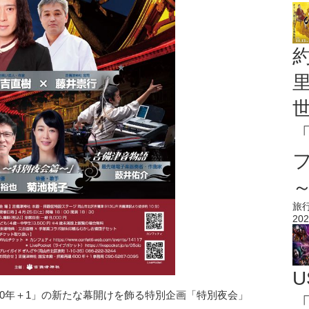
旅
202
U
00年＋1」の新たな幕開けを飾る特別企画「特別夜会」
「