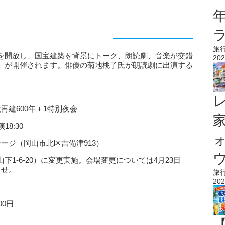
旅
を開放し、国宝建築を背景にトーク、朗読劇、音楽が交錯
202
」が開催されます。俳優の菊地桃子氏が朗読劇に出演する
再建600年＋1特別夜会
18:30
ージ（岡山市北区吉備津913）
ウ
1-6-20）に変更実施。会場変更については4月23日
らせ。
旅
202
00円