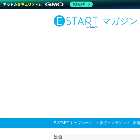
無料診断
マガジン
E START トップページ
>
旅行
>
マガジン
>
吉
総合