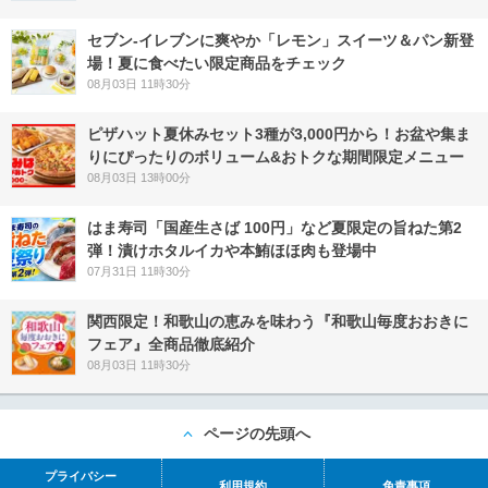
セブン‐イレブンに爽やか「レモン」スイーツ＆パン新登
場！夏に食べたい限定商品をチェック
08月03日 11時30分
ピザハット夏休みセット3種が3,000円から！お盆や集ま
りにぴったりのボリューム&おトクな期間限定メニュー
08月03日 13時00分
はま寿司「国産生さば 100円」など夏限定の旨ねた第2
弾！漬けホタルイカや本鮪ほほ肉も登場中
07月31日 11時30分
関西限定！和歌山の恵みを味わう『和歌山毎度おおきに
フェア』全商品徹底紹介
08月03日 11時30分
ページの先頭へ
プライバシー
利用規約
免責事項