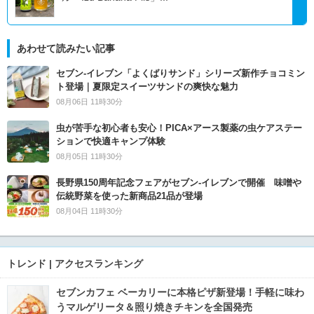
あわせて読みたい記事
セブン‐イレブン「よくばりサンド」シリーズ新作チョコミン
ト登場｜夏限定スイーツサンドの爽快な魅力
08月06日 11時30分
虫が苦手な初心者も安心！PICA×アース製薬の虫ケアステー
ションで快適キャンプ体験
08月05日 11時30分
長野県150周年記念フェアがセブン-イレブンで開催 味噌や
伝統野菜を使った新商品21品が登場
08月04日 11時30分
トレンド | アクセスランキング
セブンカフェ ベーカリーに本格ピザ新登場！手軽に味わ
うマルゲリータ＆照り焼きチキンを全国発売