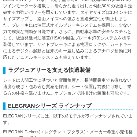
ツインモーターを搭載し、滑らかな走り出しと勾配30％の坂道を走
破する力強いパワーを両立しています。タイヤサイズは13インチに
サイズアップし、路面ノイズへの強さと直進安定性が向上しまし
た。ブレーキには油圧式オイルブレーキシステムを採用し、少ない
力で確実な制動が可能です。さらに、自動車水準の安全システムと
して、坂道発進補助装置(HSA)や回生ブレーキ(RB)システムを標準
装備しています。サイドブレーキによる物理ロックや、カードキー
によるデジタル起動と従来のキー差し込みによるアナログ起動に対
応したデュアルキーシステムも備えています。
ラグジュアリーを支える快適装備
シートは人間工学に基づいた背面角度と、長時間乗車でも疲れない
適度な硬さ・包み込む質感を採用。シート位置は前後に可動し、乗
る方の体格を選びません。オプションで肘掛けの装備も可能です。
ELEGRANシリーズ ラインナップ
ELEGRANシリーズには、以下の3モデルがラインナップされていま
す。
ELEGRAN F-class(エレグラン エフクラス)：メーカー希望小売価格