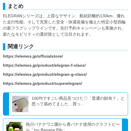
まとめ
ELEGRANシリーズは、上質なデザイン、航続距離約130km、優れ
た走行性能、そして充実した安全・快適装備を備えた特定小型四輪
の新フラグシップラインです。先行予約キャンペーンも実施され、
新たなモビリティの選択肢として注目されます。
関連リンク
https://elemos.jp/officialstore/
https://elemos.jp/product/elegran-f-class/
https://elemos.jp/product/elegran-g-class/
https://elemos.jp/product/superelegran/
100均ですごい商品見つけた♡「普通の財布？」と
思って舐めてました…買っ...
熱川バナナワニ園から青バナナ使用のクラフトビー
ル「Izu Banana Pils」...