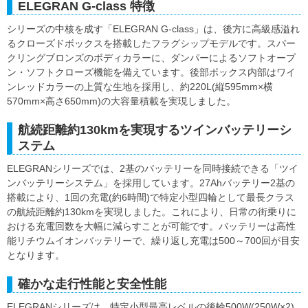
ELEGRAN G-class 特徴
シリーズの中核を成す「ELEGRAN G-class」は、後方に高級感溢れ
るクローズドボックスを搭載したフラグシップモデルです。スパー
クリングブロンズのボディカラーに、ダンパーによるソフトオープ
ン・ソフトクローズ機能を備えています。後部ボックス内部はワイ
ンレッドカラーの上質な生地を採用し、約220L(縦595mm×横
570mm×高さ650mm)の大容量積載を実現しました。
航続距離約130kmを実現するツインバッテリーシ
ステム
ELEGRANシリーズでは、2基のバッテリーを同時接続できる「ツイ
ンバッテリーシステム」を採用しています。27Ahバッテリー2基の
搭載により、1回の充電(約6時間)で特定小型四輪として最長クラス
の航続距離約130kmを実現しました。これにより、日常の街乗りに
おける充電回数を大幅に減らすことが可能です。バッテリーは高性
能リチウムイオンバッテリーで、繰り返し充電は500～700回が目安
となります。
確かな走行性能と安全性能
ELEGRANシリーズは、特定小型最高レベルの後輪500W(250W×2)