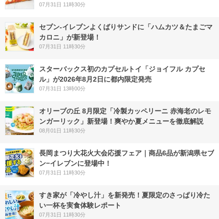
07月31日 11時30分
セブン‐イレブンよくばりサンドに「ハムカツ＆たまごマ
カロニ」が新登場！
07月31日 11時30分
スターバックス初のカプセルトイ「ジョイフル カプセ
ル」が2026年8月2日に都内限定発売
07月31日 13時00分
オリーブの丘 8月限定「冷製カッペリーニ 赤海老のレモ
ンガーリック」新登場！爽やか夏メニューを徹底解説
08月01日 11時30分
長岡まつり大花火大会応援フェア｜商品6品が新潟県セブ
ン−イレブンに登場中！
07月31日 11時30分
すき家が「冷やし汁」を新発売！夏限定のさっぱり冷た
い一杯を実食体験レポート
07月31日 11時30分