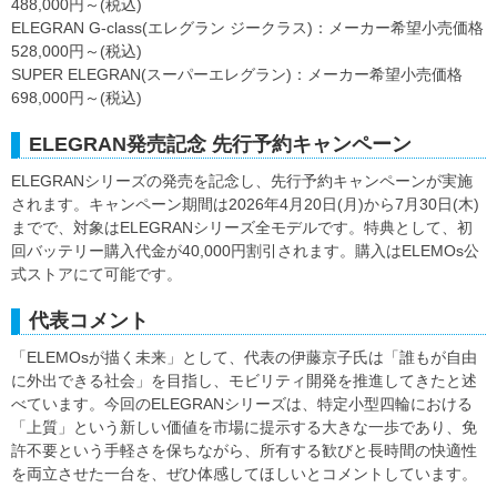
488,000円～(税込)
ELEGRAN G-class(エレグラン ジークラス)：メーカー希望小売価格
528,000円～(税込)
SUPER ELEGRAN(スーパーエレグラン)：メーカー希望小売価格
698,000円～(税込)
ELEGRAN発売記念 先行予約キャンペーン
ELEGRANシリーズの発売を記念し、先行予約キャンペーンが実施
されます。キャンペーン期間は2026年4月20日(月)から7月30日(木)
までで、対象はELEGRANシリーズ全モデルです。特典として、初
回バッテリー購入代金が40,000円割引されます。購入はELEMOs公
式ストアにて可能です。
代表コメント
「ELEMOsが描く未来」として、代表の伊藤京子氏は「誰もが自由
に外出できる社会」を目指し、モビリティ開発を推進してきたと述
べています。今回のELEGRANシリーズは、特定小型四輪における
「上質」という新しい価値を市場に提示する大きな一歩であり、免
許不要という手軽さを保ちながら、所有する歓びと長時間の快適性
を両立させた一台を、ぜひ体感してほしいとコメントしています。