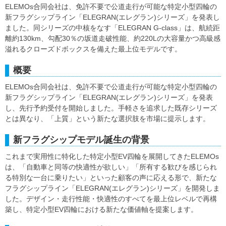
ELEMOs合同会社は、免許不要で公道走行が可能な特定小型四輪の
新フラグシップライン「ELEGRAN(エレグラン)シリーズ」を発表し
ました。同シリーズの中核をなす「ELEGRAN G-class」は、航続距
離約130km、勾配30％の坂道走破性能、約220Lの大容量かつ高級感
溢れるクローズドボックスを備えた最上位モデルです。
概要
ELEMOs合同会社は、免許不要で公道走行が可能な特定小型四輪の
新フラグシップライン「ELEGRAN(エレグラン)シリーズ」を発表
し、先行予約受付を開始しました。手軽さを追求した既存シリーズ
とは異なり、「上質」という新たな選択肢を市場に提示します。
新フラグシップモデル誕生の背景
これまで実用性に特化した特定小型EV四輪を展開してきたELEMOs
は、「自動車と同等の快適性が欲しい」「所有する歓びを感じられ
る特別な一台に乗りたい」といった顧客の声に応える形で、新たな
フラグシップライン「ELEGRAN(エレグラン)シリーズ」を開発しま
した。デザイン・走行性能・快適性のすべてを最上位レベルで再構
築し、特定小型EV四輪における新たな価値軸を提案します。