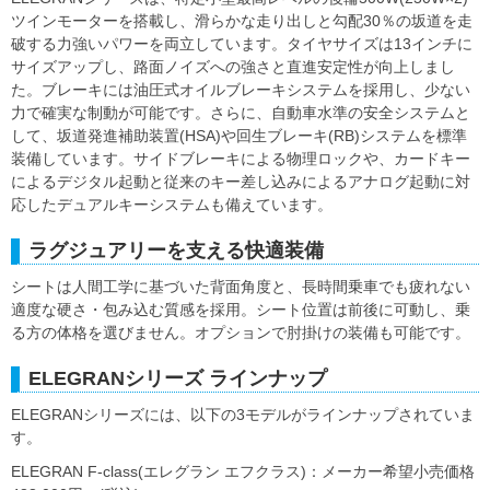
ツインモーターを搭載し、滑らかな走り出しと勾配30％の坂道を走
破する力強いパワーを両立しています。タイヤサイズは13インチに
サイズアップし、路面ノイズへの強さと直進安定性が向上しまし
た。ブレーキには油圧式オイルブレーキシステムを採用し、少ない
力で確実な制動が可能です。さらに、自動車水準の安全システムと
して、坂道発進補助装置(HSA)や回生ブレーキ(RB)システムを標準
装備しています。サイドブレーキによる物理ロックや、カードキー
によるデジタル起動と従来のキー差し込みによるアナログ起動に対
応したデュアルキーシステムも備えています。
ラグジュアリーを支える快適装備
シートは人間工学に基づいた背面角度と、長時間乗車でも疲れない
適度な硬さ・包み込む質感を採用。シート位置は前後に可動し、乗
る方の体格を選びません。オプションで肘掛けの装備も可能です。
ELEGRANシリーズ ラインナップ
ELEGRANシリーズには、以下の3モデルがラインナップされていま
す。
ELEGRAN F-class(エレグラン エフクラス)：メーカー希望小売価格