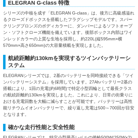
ELEGRAN G-class 特徴
シリーズの中核を成す「ELEGRAN G-class」は、後方に高級感溢れ
るクローズドボックスを搭載したフラグシップモデルです。スパー
クリングブロンズのボディカラーに、ダンパーによるソフトオープ
ン・ソフトクローズ機能を備えています。後部ボックス内部はワイ
ンレッドカラーの上質な生地を採用し、約220L(縦595mm×横
570mm×高さ650mm)の大容量積載を実現しました。
航続距離約130kmを実現するツインバッテリーシ
ステム
ELEGRANシリーズでは、2基のバッテリーを同時接続できる「ツイ
ンバッテリーシステム」を採用しています。27Ahバッテリー2基の
搭載により、1回の充電(約6時間)で特定小型四輪として最長クラス
の航続距離約130kmを実現しました。これにより、日常の街乗りに
おける充電回数を大幅に減らすことが可能です。バッテリーは高性
能リチウムイオンバッテリーで、繰り返し充電は500～700回が目安
となります。
確かな走行性能と安全性能
ELEGRANシリーズは、特定小型最高レベルの後輪500W(250W×2)