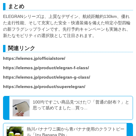
まとめ
ELEGRANシリーズは、上質なデザイン、航続距離約130km、優れ
た走行性能、そして充実した安全・快適装備を備えた特定小型四輪
の新フラグシップラインです。先行予約キャンペーンも実施され、
新たなモビリティの選択肢として注目されます。
関連リンク
https://elemos.jp/officialstore/
https://elemos.jp/product/elegran-f-class/
https://elemos.jp/product/elegran-g-class/
https://elemos.jp/product/superelegran/
100均ですごい商品見つけた♡「普通の財布？」と
思って舐めてました…買っ...
熱川バナナワニ園から青バナナ使用のクラフトビー
ル「Izu Banana Pils」...