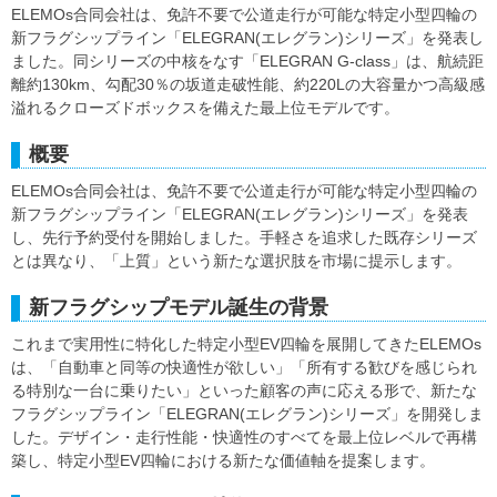
ELEMOs合同会社は、免許不要で公道走行が可能な特定小型四輪の
新フラグシップライン「ELEGRAN(エレグラン)シリーズ」を発表し
ました。同シリーズの中核をなす「ELEGRAN G-class」は、航続距
離約130km、勾配30％の坂道走破性能、約220Lの大容量かつ高級感
溢れるクローズドボックスを備えた最上位モデルです。
概要
ELEMOs合同会社は、免許不要で公道走行が可能な特定小型四輪の
新フラグシップライン「ELEGRAN(エレグラン)シリーズ」を発表
し、先行予約受付を開始しました。手軽さを追求した既存シリーズ
とは異なり、「上質」という新たな選択肢を市場に提示します。
新フラグシップモデル誕生の背景
これまで実用性に特化した特定小型EV四輪を展開してきたELEMOs
は、「自動車と同等の快適性が欲しい」「所有する歓びを感じられ
る特別な一台に乗りたい」といった顧客の声に応える形で、新たな
フラグシップライン「ELEGRAN(エレグラン)シリーズ」を開発しま
した。デザイン・走行性能・快適性のすべてを最上位レベルで再構
築し、特定小型EV四輪における新たな価値軸を提案します。