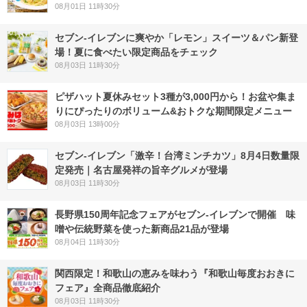
08月01日 11時30分
セブン‐イレブンに爽やか「レモン」スイーツ＆パン新登
場！夏に食べたい限定商品をチェック
08月03日 11時30分
ピザハット夏休みセット3種が3,000円から！お盆や集ま
りにぴったりのボリューム&おトクな期間限定メニュー
08月03日 13時00分
セブン-イレブン「激辛！台湾ミンチカツ」8月4日数量限
定発売｜名古屋発祥の旨辛グルメが登場
08月03日 11時30分
長野県150周年記念フェアがセブン-イレブンで開催 味
噌や伝統野菜を使った新商品21品が登場
08月04日 11時30分
関西限定！和歌山の恵みを味わう『和歌山毎度おおきに
フェア』全商品徹底紹介
08月03日 11時30分