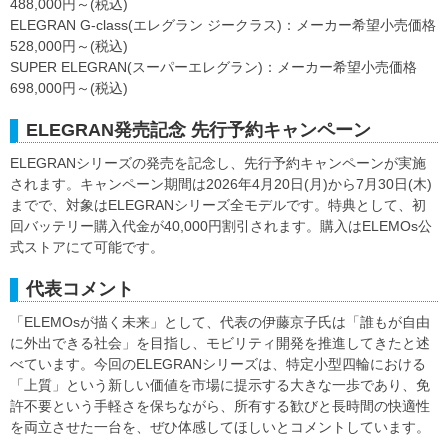
488,000円～(税込)
ELEGRAN G-class(エレグラン ジークラス)：メーカー希望小売価格
528,000円～(税込)
SUPER ELEGRAN(スーパーエレグラン)：メーカー希望小売価格
698,000円～(税込)
ELEGRAN発売記念 先行予約キャンペーン
ELEGRANシリーズの発売を記念し、先行予約キャンペーンが実施
されます。キャンペーン期間は2026年4月20日(月)から7月30日(木)
までで、対象はELEGRANシリーズ全モデルです。特典として、初
回バッテリー購入代金が40,000円割引されます。購入はELEMOs公
式ストアにて可能です。
代表コメント
「ELEMOsが描く未来」として、代表の伊藤京子氏は「誰もが自由
に外出できる社会」を目指し、モビリティ開発を推進してきたと述
べています。今回のELEGRANシリーズは、特定小型四輪における
「上質」という新しい価値を市場に提示する大きな一歩であり、免
許不要という手軽さを保ちながら、所有する歓びと長時間の快適性
を両立させた一台を、ぜひ体感してほしいとコメントしています。