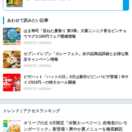
あわせて読みたい記事
はま寿司「旨ねた夏祭り 第3弾」大葉ニンニク香るビンチョ
ウマグロ100円フェア開催情報
08月07日 11時30分
セブン‐イレブン「カレーフェス」全15品商品詳細とお得な限
定キャンペーン情報
08月07日 11時30分
ピザハット「ハットの日」8月は新作ビビンバピザ登場！Mサ
イズ810円～の特大セール開催
08月07日 11時30分
トレンド | アクセスランキング
オリーブの丘 8月限定「冷製カッペリーニ 赤海老のレモ
ンガーリック」新登場！爽やか夏メニューを徹底解説