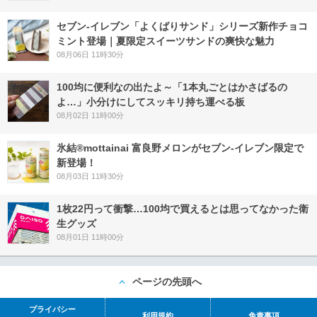
セブン‐イレブン「よくばりサンド」シリーズ新作チョコ
ミント登場｜夏限定スイーツサンドの爽快な魅力
08月06日 11時30分
100均に便利なの出たよ～「1本丸ごとはかさばるの
よ…」小分けにしてスッキリ持ち運べる板
08月02日 11時00分
氷結®mottainai 富良野メロンがセブン‐イレブン限定で
新登場！
08月03日 11時30分
1枚22円って衝撃…100均で買えるとは思ってなかった衛
生グッズ
08月01日 11時00分
ページの先頭へ
プライバシー
利用規約
免責事項