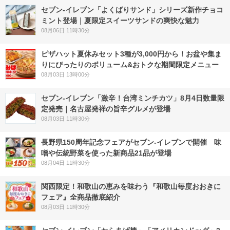
セブン‐イレブン「よくばりサンド」シリーズ新作チョコ
ミント登場｜夏限定スイーツサンドの爽快な魅力
08月06日 11時30分
ピザハット夏休みセット3種が3,000円から！お盆や集ま
りにぴったりのボリューム&おトクな期間限定メニュー
08月03日 13時00分
セブン-イレブン「激辛！台湾ミンチカツ」8月4日数量限
定発売｜名古屋発祥の旨辛グルメが登場
08月03日 11時30分
長野県150周年記念フェアがセブン-イレブンで開催 味
噌や伝統野菜を使った新商品21品が登場
08月04日 11時30分
関西限定！和歌山の恵みを味わう『和歌山毎度おおきに
フェア』全商品徹底紹介
08月03日 11時30分