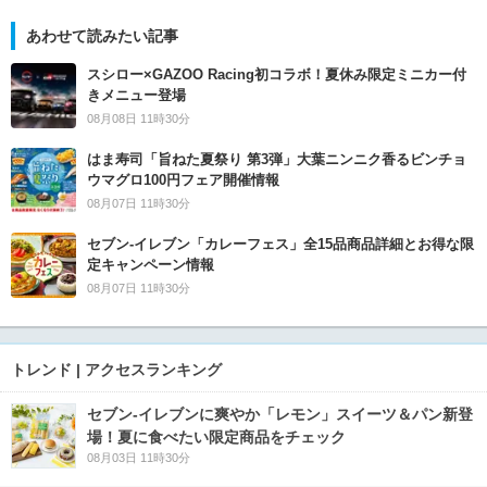
あわせて読みたい記事
スシロー×GAZOO Racing初コラボ！夏休み限定ミニカー付
きメニュー登場
08月08日 11時30分
はま寿司「旨ねた夏祭り 第3弾」大葉ニンニク香るビンチョ
ウマグロ100円フェア開催情報
08月07日 11時30分
セブン‐イレブン「カレーフェス」全15品商品詳細とお得な限
定キャンペーン情報
08月07日 11時30分
トレンド | アクセスランキング
セブン‐イレブンに爽やか「レモン」スイーツ＆パン新登
場！夏に食べたい限定商品をチェック
08月03日 11時30分