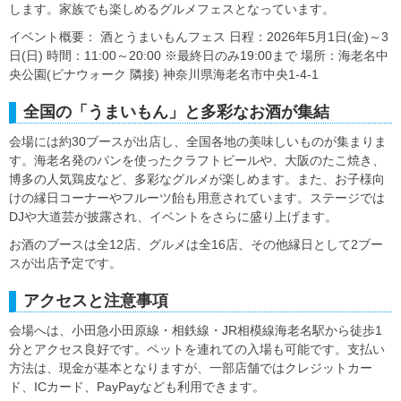
します。家族でも楽しめるグルメフェスとなっています。
イベント概要： 酒とうまいもんフェス 日程：2026年5月1日(金)～3
日(日) 時間：11:00～20:00 ※最終日のみ19:00まで 場所：海老名中
央公園(ビナウォーク 隣接) 神奈川県海老名市中央1-4-1
全国の「うまいもん」と多彩なお酒が集結
会場には約30ブースが出店し、全国各地の美味しいものが集まりま
す。海老名発のパンを使ったクラフトビールや、大阪のたこ焼き、
博多の人気鶏皮など、多彩なグルメが楽しめます。また、お子様向
けの縁日コーナーやフルーツ飴も用意されています。ステージでは
DJや大道芸が披露され、イベントをさらに盛り上げます。
お酒のブースは全12店、グルメは全16店、その他縁日として2ブー
スが出店予定です。
アクセスと注意事項
会場へは、小田急小田原線・相鉄線・JR相模線海老名駅から徒歩1
分とアクセス良好です。ペットを連れての入場も可能です。支払い
方法は、現金が基本となりますが、一部店舗ではクレジットカー
ド、ICカード、PayPayなども利用できます。