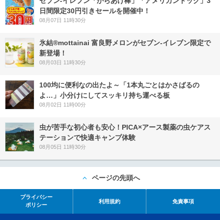
セブン‐イレブン「からあげ棒」「アメリカンドッグ」3
日間限定30円引きセールを開催中！
08月07日 11時30分
氷結®mottainai 富良野メロンがセブン‐イレブン限定で
新登場！
08月03日 11時30分
100均に便利なの出たよ～「1本丸ごとはかさばるの
よ…」小分けにしてスッキリ持ち運べる板
08月02日 11時00分
虫が苦手な初心者も安心！PICA×アース製薬の虫ケアス
テーションで快適キャンプ体験
08月05日 11時30分
ページの先頭へ
プライバシー
利用規約
免責事項
ポリシー