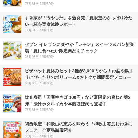
07月31日 11時30分
すき家が「冷やし汁」を新発売！夏限定のさっぱり冷た
い一杯を実食体験レポート
07月31日 11時30分
セブン‐イレブンに爽やか「レモン」スイーツ＆パン新登
場！夏に食べたい限定商品をチェック
08月03日 11時30分
ピザハット夏休みセット3種が3,000円から！お盆や集ま
りにぴったりのボリューム&おトクな期間限定メニュー
08月03日 13時00分
はま寿司「国産生さば 100円」など夏限定の旨ねた第2
弾！漬けホタルイカや本鮪ほほ肉も登場中
07月31日 11時30分
関西限定！和歌山の恵みを味わう『和歌山毎度おおきに
フェア』全商品徹底紹介
08月03日 11時30分