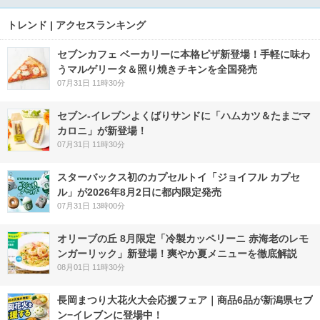
トレンド | アクセスランキング
セブンカフェ ベーカリーに本格ピザ新登場！手軽に味わ
うマルゲリータ＆照り焼きチキンを全国発売
07月31日 11時30分
セブン‐イレブンよくばりサンドに「ハムカツ＆たまごマ
カロニ」が新登場！
07月31日 11時30分
スターバックス初のカプセルトイ「ジョイフル カプセ
ル」が2026年8月2日に都内限定発売
07月31日 13時00分
オリーブの丘 8月限定「冷製カッペリーニ 赤海老のレモ
ンガーリック」新登場！爽やか夏メニューを徹底解説
08月01日 11時30分
長岡まつり大花火大会応援フェア｜商品6品が新潟県セブ
ン−イレブンに登場中！