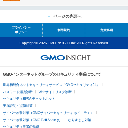
ページの先頭へ
プライバシー
利用規約
免責事項
ポリシー
Copyright © 2026 GMO INSIGHT Inc. All Rights Reserved.
GMOインターネットグループのセキュリティ事業について
世界初総合ネットセキュリティサービス「GMOセキュリティ24」
パスワード漏洩診断
Webサイトリスク診断
セキュリティ相談AIチャットボット
実在証明・盗聴対策
サイバー攻撃対策（GMOサイバーセキュリティ byイエラエ）
サイバー攻撃対策（GMO Flatt Security）
なりすまし対策
セキュリティ事業の軌跡