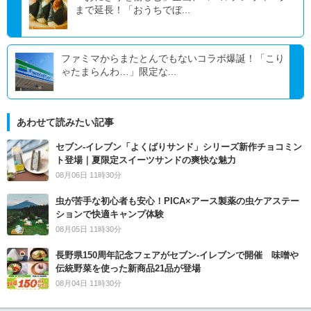
まで延長！「おうちでぼ...
ファミマからまたとんでもないコラボ爆誕！「こり
ゃたまらんわ…」限定な...
あわせて読みたい記事
セブン‐イレブン「よくばりサンド」シリーズ新作チョコミン
ト登場｜夏限定スイーツサンドの爽快な魅力
08月06日 11時30分
虫が苦手な初心者も安心！PICA×アース製薬の虫ケアステー
ションで快適キャンプ体験
08月05日 11時30分
長野県150周年記念フェアがセブン-イレブンで開催 味噌や
伝統野菜を使った新商品21品が登場
08月04日 11時30分