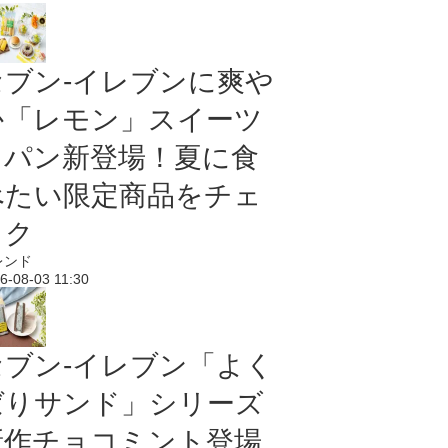
セブン‐イレブンに爽や
か「レモン」スイーツ
＆パン新登場！夏に食
べたい限定商品をチェ
ック
レンド
6-08-03 11:30
セブン‐イレブン「よく
ばりサンド」シリーズ
新作チョコミント登場