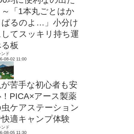
よ～「1本丸ごとはか
さばるのよ…」小分け
にしてスッキリ持ち運
べる板
レンド
6-08-02 11:00
虫が苦手な初心者も安
！PICA×アース製薬
の虫ケアステーション
で快適キャンプ体験
レンド
6-08-05 11:30