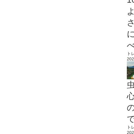
ト
202
心
ト
202