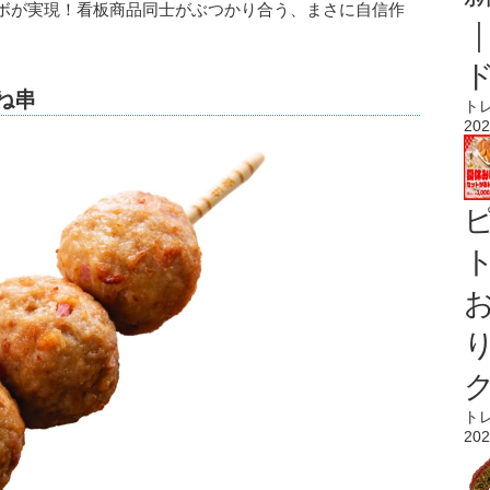
ラボが実現！看板商品同士がぶつかり合う、まさに自信作
ね串
ト
202
ト
ト
202