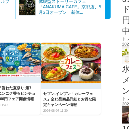
メルフ
体験型ストーリーカフェ
「ANAKUMA CAFE」京都店、5
月3日オープン 新体...
ト
202
氷
「旨ねた夏祭り 第3
ニンニク香るビンチョ
セブン‐イレブン「カレーフェ
ト
00円フェア開催情報
ス」全15品商品詳細とお得な限
202
定キャンペーン情報
11:30
2026-08-07 11:30