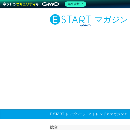
無料診断
マガジン
E START トップページ
>
トレンド
>
マガジン
総合