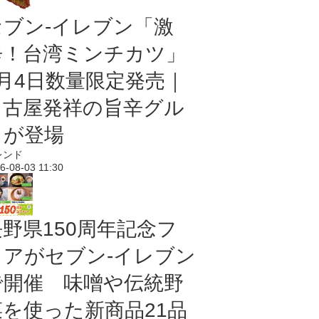
セブン-イレブン「激
辛！台湾ミンチカツ」
8月4日数量限定発売｜
名古屋発祥の旨辛グル
メが登場
レンド
6-08-03 11:30
長野県150周年記念フ
ェアがセブン-イレブン
で開催 味噌や伝統野
菜を使った新商品21品