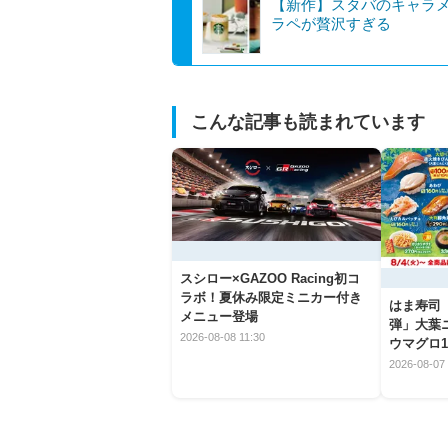
【新作】スタバのキャラ
ラペが贅沢すぎる
こんな記事も読まれています
スシロー×GAZOO Racing初コ
ラボ！夏休み限定ミニカー付き
はま寿司
メニュー登場
弾」大葉
2026-08-08 11:30
ウマグロ1
2026-08-07 