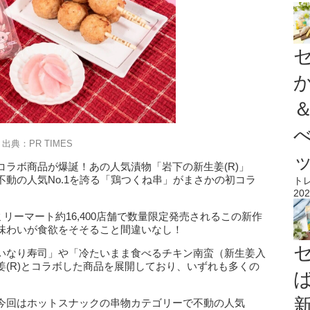
出典：PR TIMES
ラボ商品が爆誕！あの人気漬物「岩下の新生姜(R)」
動の人気No.1を誇る「鶏つくね串」がまさかの初コラ
ト
202
ミリーマート約16,400店舗で数量限定発売されるこの新作
味わいが食欲をそそること間違いなし！
いなり寿司」や「冷たいまま食べるチキン南蛮（新生姜入
(R)とコラボした商品を展開しており、いずれも多くの
今回はホットスナックの串物カテゴリーで不動の人気