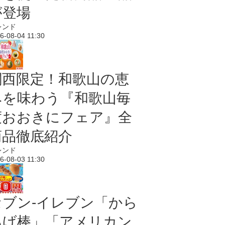
が登場
レンド
6-08-04 11:30
関西限定！和歌山の恵
みを味わう『和歌山毎
度おおきにフェア』全
商品徹底紹介
レンド
6-08-03 11:30
セブン‐イレブン「から
あげ棒」「アメリカン