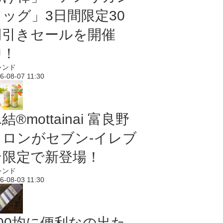
ドッグ」3日間限定30
円引きセールを開催
中！
レンド
6-08-07 11:30
結®mottainai 富良野
メロンがセブン‐イレブ
ン限定で新登場！
レンド
6-08-03 11:30
100均に便利なの出た