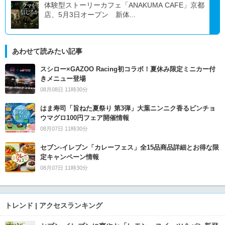
体験型ストーリーカフェ「ANAKUMA CAFE」京都
店、5月3日オープン 新体...
あわせて読みたい記事
スシロー×GAZOO Racing初コラボ！夏休み限定ミニカー付
きメニュー登場
08月08日 11時30分
はま寿司「旨ねた夏祭り 第3弾」大葉ニンニク香るビンチョ
ウマグロ100円フェア開催情報
08月07日 11時30分
セブン‐イレブン「カレーフェス」全15品商品詳細とお得な限
定キャンペーン情報
08月07日 11時30分
トレンド | アクセスランキング