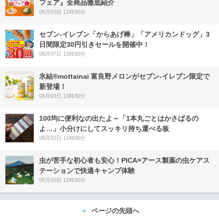
フェア』全商品徹底紹介
08月03日 11時30分
セブン‐イレブン「からあげ棒」「アメリカンドッグ」3
日間限定30円引きセールを開催中！
08月07日 11時30分
氷結®mottainai 富良野メロンがセブン‐イレブン限定で
新登場！
08月03日 11時30分
100均に便利なの出たよ～「1本丸ごとはかさばるの
よ…」小分けにしてスッキリ持ち運べる板
08月02日 11時00分
虫が苦手な初心者も安心！PICA×アース製薬の虫ケアス
テーションで快適キャンプ体験
08月05日 11時30分
ページの先頭へ