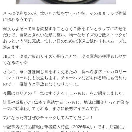
さらに便利なのが、炊いたご飯をすくった後、そのままラップ作業
に移れる点です。
何度もよそって量を調整することなくご飯をポンとラップにのせる
だけで、自然ときれいな形に整い、均一なサイズのご飯ストックが
あっという間に完成。忙しい日のための冷凍ご飯作りもスムーズに
進みます。
加えて、冷凍ご飯のサイズが揃うことで、冷凍庫内の整理もしやす
くなるのが◎
さらに、毎回ほぼ同じ量をすくえるため、食べ過ぎ防止やカロリー
コントロールにも役立ちます。チャーハンなどを作る時にも便利な
ので、一度使うと手放せなくなりますよ。
今回はセリアの『一気にすくえる！しゃもじ』をご紹介しました。
計量や成形がこれ1本で完結するしゃもじ。地味に面倒だった作業を
一気に効率化してくれる、まさに優秀アイテムです。
気になった方はぜひチェックしてみてください！
※記事内の商品情報は筆者購入時点（2026年4月）です。店舗によ