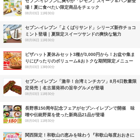
セブン‐イレブンに爽やか「レモン」スイーツ＆パン新登
場！夏に食べたい限定商品をチェック
08月03日 11時30分
セブン‐イレブン「よくばりサンド」シリーズ新作チョコ
ミント登場｜夏限定スイーツサンドの爽快な魅力
08月06日 11時30分
ピザハット夏休みセット3種が3,000円から！お盆や集ま
りにぴったりのボリューム&おトクな期間限定メニュー
08月03日 13時00分
セブン-イレブン「激辛！台湾ミンチカツ」8月4日数量限
定発売｜名古屋発祥の旨辛グルメが登場
08月03日 11時30分
長野県150周年記念フェアがセブン-イレブンで開催 味
噌や伝統野菜を使った新商品21品が登場
08月04日 11時30分
関西限定！和歌山の恵みを味わう『和歌山毎度おおきに