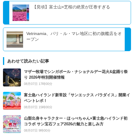
【見頃】富士山×芝桜の絶景が圧巻すぎる
Vetrinamia、パリ・ル・マレ地区に初の旗艦店をオ
ープン
あわせて読みたい記事
マザー牧場でシンガポール・ナショナルデー花火&盆踊り祭
り 2026年特別開催情報
08月07日 17時00分
富士急ハイランド新常設「サンエックス パラダイス」開業イ
ベントレポ！
08月07日 15時00分
山梨出身キャラクター・ほっぺちゃん×富士急ハイランド初
コラボ サン宝石フェア2026の魅力と楽しみ方
08月07日 9時00分