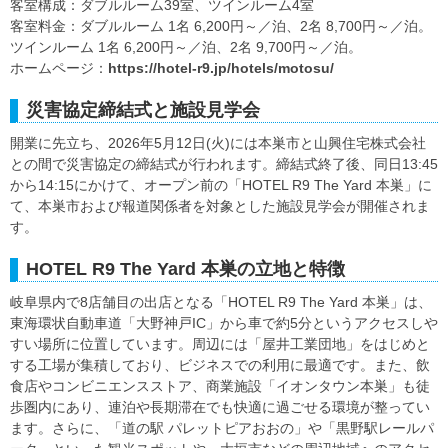
客室構成：ダブルルーム39室、ツインルーム4室
客室料金：ダブルルーム 1名 6,200円～／泊、2名 8,700円～／泊。
ツインルーム 1名 6,200円～／泊、2名 9,700円～／泊。
ホームページ：
https://hotel-r9.jp/hotels/motosu/
災害協定締結式と施設見学会
開業に先立ち、2026年5月12日(火)には本巣市と山興住宅株式会社
との間で災害協定の締結式が行われます。締結式終了後、同日13:45
から14:15にかけて、オープン前の「HOTEL R9 The Yard 本巣」に
て、本巣市および報道関係者を対象とした施設見学会が開催されま
す。
HOTEL R9 The Yard 本巣の立地と特徴
岐阜県内で8店舗目の出店となる「HOTEL R9 The Yard 本巣」は、
東海環状自動車道「大野神戸IC」から車で約5分というアクセスしや
すい場所に位置しています。周辺には「屋井工業団地」をはじめと
する工場が集積しており、ビジネスでの利用に最適です。また、飲
食店やコンビニエンスストア、商業施設「イオンタウン本巣」も徒
歩圏内にあり、連泊や長期滞在でも快適に過ごせる環境が整ってい
ます。さらに、「道の駅 パレットピアおおの」や「黒野駅レールパ