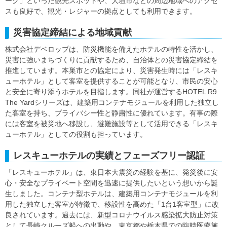
ーク」といった観光スポットや、大垣市などの周辺地域へのアクセ
スも良好で、観光・レジャーの拠点としても利用できます。
災害協定締結による地域貢献
株式会社デベロップは、防災機能を備えたホテルの特性を活かし、
災害に強いまちづくりに貢献するため、自治体との災害協定締結を
推進しています。本巣市との協定により、災害発生時には「レスキ
ューホテル」として客室を提供することが可能となり、市民の安心
と安全に寄り添うホテルを目指します。同社が運営するHOTEL R9
The Yardシリーズは、建築用コンテナモジュールを利用した独立し
た客室を持ち、プライバシー性と静粛性に優れています。有事の際
には客室を被災地へ移設し、避難施設等として活用できる「レスキ
ューホテル」としての役割も担っています。
レスキューホテルの実績とフェーズフリー認証
「レスキューホテル」は、東日本大震災の経験を基に、発災後に安
心・安全なプライベート空間を迅速に提供したいという想いから誕
生しました。コンテナ型ホテルは、建築用コンテナモジュールを利
用した独立した客室が特徴で、移設性を高めた「1台1客室型」に改
良されています。過去には、新型コロナウイルス感染拡大防止対策
として長崎クルーズ船への出動や、東京都や栃木県での臨時医療施