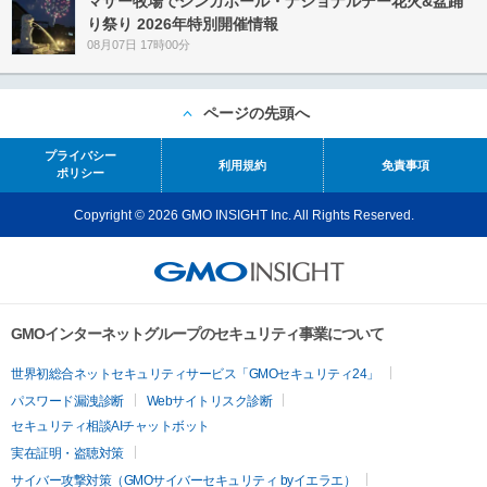
マザー牧場でシンガポール・ナショナルデー花火&盆踊
り祭り 2026年特別開催情報
08月07日 17時00分
ページの先頭へ
プライバシー
利用規約
免責事項
ポリシー
Copyright © 2026 GMO INSIGHT Inc. All Rights Reserved.
GMOインターネットグループのセキュリティ事業について
世界初総合ネットセキュリティサービス「GMOセキュリティ24」
パスワード漏洩診断
Webサイトリスク診断
セキュリティ相談AIチャットボット
実在証明・盗聴対策
サイバー攻撃対策（GMOサイバーセキュリティ byイエラエ）