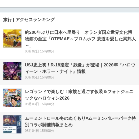
旅行 | アクセスランキング
約200年ぶりに日本へ里帰り オランダ国立世界文化博
物館の至宝「OTEMAE～ブロムホフ 茶道を愛した異邦人
～」
08月02日 15時00分
USJ史上初！R-18指定「残像」が登場｜2026年『ハロウ
ィーン・ホラー・ナイト』情報
08月05日 15時00分
レゴランドで楽しむ！家族と過ごす仮装＆フォトジェニ
ックなハロウィン2026
08月03日 15時00分
ムーミントロール冬のぬくもり×ムーミンバレーパーク特
別コラボ開催情報まとめ
08月04日 15時00分