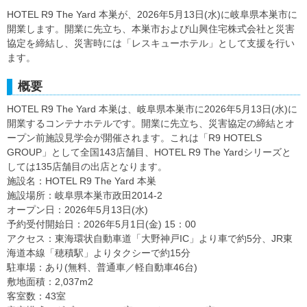
HOTEL R9 The Yard 本巣が、2026年5月13日(水)に岐阜県本巣市に
開業します。開業に先立ち、本巣市および山興住宅株式会社と災害
協定を締結し、災害時には「レスキューホテル」として支援を行い
ます。
概要
HOTEL R9 The Yard 本巣は、岐阜県本巣市に2026年5月13日(水)に
開業するコンテナホテルです。開業に先立ち、災害協定の締結とオ
ープン前施設見学会が開催されます。これは「R9 HOTELS
GROUP」として全国143店舗目、HOTEL R9 The Yardシリーズと
しては135店舗目の出店となります。
施設名：HOTEL R9 The Yard 本巣
施設場所：岐阜県本巣市政田2014-2
オープン日：2026年5月13日(水)
予約受付開始日：2026年5月1日(金) 15：00
アクセス：東海環状自動車道「大野神戸IC」より車で約5分、JR東
海道本線「穂積駅」よりタクシーで約15分
駐車場：あり(無料、普通車／軽自動車46台)
敷地面積：2,037m2
客室数：43室